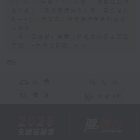
2026-27年度「十八有藝──離島社區演
藝計劃」《離島邊度先係》無伴奏合唱計
劃──小型音樂會：專業無伴奏合唱藝術
家表演
「十八區樂部」東華三院成立的長者管弦
樂團「E大調合奏團」E Major
更多 ...
交 通
社 交
聯 絡
公眾回饋