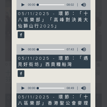
0
seconds
00:00
08:02
of
8
05/11/2025 - 環節：「十
minutes,
八區樂部」「高峰對決黃大
2
seconds
仙獅山行2025」
0
seconds
00:00
07:43
of
7
05/11/2025 - 環節：「遇
minutes,
見好街坊」西貢糧船灣
07/08/2026
43
相片集
seconds
十八好時光（區凱聲、李漫
芬、伍文生）
0
0
seconds
00:00
08:49
seconds
00:00
55:59
of
of
8
55
05/11/2025 - 環節：「十
07/08/2026 - 足本 Full (HKT
minutes,
minutes,
八區樂部」香港聖公會麥理
19:04 - 20:00)
49
59