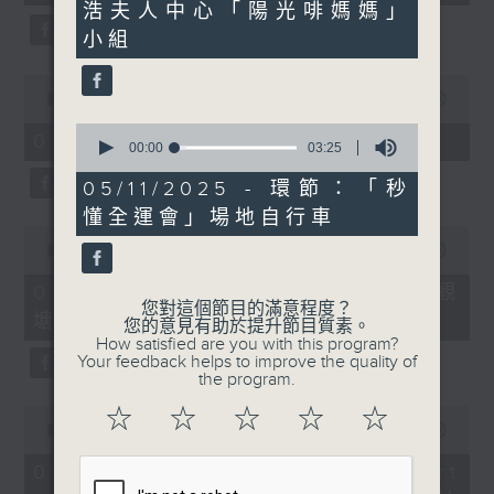
seconds
seconds
浩夫人中心「陽光啡媽媽」
小組
0
seconds
00:00
11:45
of
0
11
07/08/2026 - 兒童飛龍大使
seconds
00:00
03:25
minutes,
of
45
3
05/11/2025 - 環節：「秒
seconds
minutes,
懂全運會」場地自行車
25
0
seconds
seconds
00:00
15:02
of
15
07/08/2026 - 「遇到好街坊」 觀
minutes,
您對這個節目的滿意程度？
塘花園大廈重建首批居民入伙
2
您的意見有助於提升節目質素。
seconds
How satisfied are you with this program?
Your feedback helps to improve the quality of
the program.
0
☆
☆
☆
☆
☆
seconds
00:00
09:41
of
9
07/08/2026 - 「區區有睇頭」 Art
minutes,