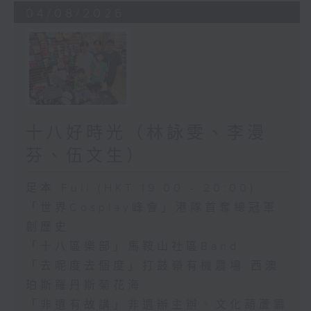
04/08/2026
十八好時光（林詠雯、李漫
芬、伍文生）
足本 Full (HKT 19:00 - 20:00)
「世界Cosplay峰會」港隊首奪總冠軍
創歷史
「十八區樂部」馬鞍山社區Band
「去呢度去個度」打鼓嶺有機農場 西澳
珀斯羅丹斯菊花海
「非遺有故講」非遺辦主辦、文化葫蘆籌