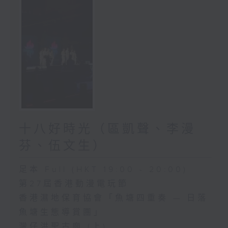
十八好時光（區凱聲、李漫
芬、伍文生）
足本 Full (HKT 19:00 - 20:00)
第27屆香港動漫電玩節
香港濕地保育協會「魚塘四重奏 — 日落
魚塘生態導賞團」
灣仔洪聖古廟 (上)