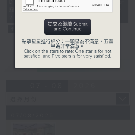
Dreamers x 香港設計中心DX設計
41
seconds
館 「喵遊記Meow-cation」 (6/8-
2/11)
提交及繼續 Submit
and Continue
點擊星星進行評分：一顆星為不滿意，五顆
星為非常滿意。
Click on the stars to rate: One star is for not
satisfied, and Five stars is for very satisfied.
重溫
CATCHUP
07 - 08
2026
07/08/2026