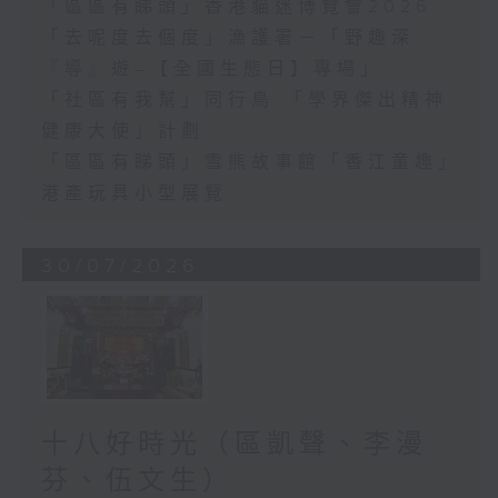
「區區有睇頭」香港貓迷博覽會2026
「去呢度去個度」漁護署－「野趣深
『導』遊–【全國生態日】專場」
「社區有我幫」同行鳥 「學界傑出精神
健康大使」計劃
「區區有睇頭」雪熊故事館「香江童趣」
港產玩具小型展覽
30/07/2026
十八好時光（區凱聲、李漫
芬、伍文生）