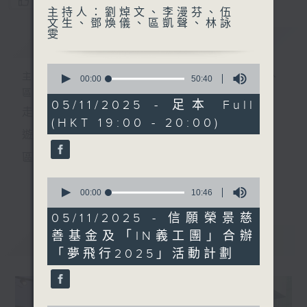
您喜歡這個節目嗎?
主持人：劉焯文、李漫芬、伍
文生、鄧煥儀、區凱聲、林詠
雯
簡介
GIST
0
主持人：劉焯文、李漫芬、伍文生、鄧煥儀、
seconds
00:00
50:40
of
區凱聲、林詠雯
50
05/11/2025 - 足本 Full
走出廣播道、深入十八區
minutes,
(HKT 19:00 - 20:00)
40
seconds
遊歷大街小巷、尋覓美好時光
區區香港、區區寶藏
十八好時光
0
更多...
seconds
00:00
10:46
主持：李漫芬、伍文生、區凱聲、林詠雯、何展鵬
of
10
05/11/2025 - 信願榮景慈
監製: 林嘉瑜
minutes,
善基金及「IN義工團」合辦
46
最新
LATEST
seconds
**LIKE 及 追蹤FB專頁，緊貼十八好時光
「夢飛行2025」活動計劃
FB:
www.facebook.com/18heartfeltvibes.rthk
IG:
instagram.com/18heartfeltvibes.rthk