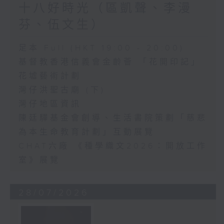
十八好時光（區凱聲、李漫
芬、伍文生）
足本 Full (HKT 19:00 - 20:00)
基督教香港信義會金齡薈 「花開印記」
花墟藝術計劃
灣仔洪聖古廟 (下)
灣仔地區資訊
陳廷驊基金會創導、生活書院策劃「慈悲
為本生命教育計劃」互動展覽
CHAT六廠 《種學織文2026：開放工作
室》展覽
28/07/2026