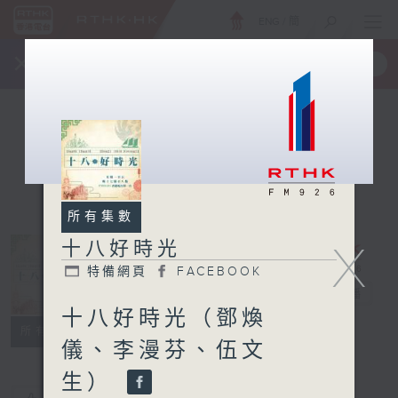
ENG
/
簡
×
全新 RTHK On The Go
取得
一手掌握 RTHK 電台、電視節目
所有集數
X
十八好時光
特備網頁
FACEBOOK
十八好時光
電台直播
十八好時光（鄧煥
特備網頁
FACEBOOK
所有集數
儀、李漫芬、伍文
生）