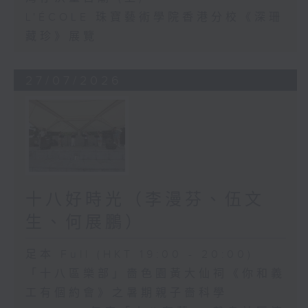
L'ÉCOLE 珠寶藝術學院香港分校《深珊
藏珍》展覽
27/07/2026
十八好時光（李漫芬、伍文
生、何展鵬）
足本 Full (HKT 19:00 - 20:00)
「十八區樂部」嗇色園黃大仙祠《你和義
工有個約會》之暑期親子嗇科學