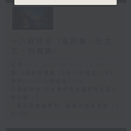
十八好時光（區凱聲、伍文
生、何展鵬）
足本 Full (HKT 19:04 - 20:00)
第36屆美食博覽（8月13日起至17日）
世界Cosplay高峰會2026
日常好地地-洪水橋與天水圍青年社區共
塑計劃 (下)
「賽馬會啟藝學苑」藍屋共融導賞團（8
月9日）