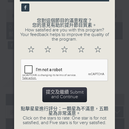
0
seconds
00:00
07:57
您對這個節目的滿意程度？
of
您的意見有助於提升節目質素。
7
06/08/2026 - 「賽馬會啟藝學苑」
How satisfied are you with this program?
minutes,
藍屋共融導賞團（8月9日）
Your feedback helps to improve the quality of
57
the program.
seconds
☆
☆
☆
☆
☆
重溫
CATCHUP
提交及繼續 Submit
and Continue
07 - 08
2026
點擊星星進行評分：一顆星為不滿意，五顆
星為非常滿意。
Click on the stars to rate: One star is for not
satisfied, and Five stars is for very satisfied.
06/08/2026