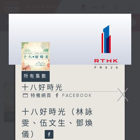
ENG
/
簡
×
全新 RTHK On The Go
取得
一手掌握 RTHK 電台、電視節目
所有集數
十八好時光
X
特備網頁
FACEBOOK
十八好時光
電台直播
十八好時光（林詠
特備網頁
FACEBOOK
所有集數
雯、伍文生、鄧煥
儀）