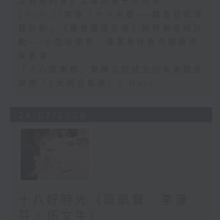
工有個約會》之暑期親子嗇科學
2026-27年度「十八有藝──離島社區演
藝計劃」《離島邊度先係》無伴奏合唱計
劃──小型音樂會：專業無伴奏合唱藝術
家表演
「十八區樂部」東華三院成立的長者管弦
樂團「E大調合奏團」E Major
24/07/2026
十八好時光（區凱聲、李漫
芬、伍文生）