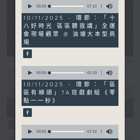
0
IG:
instagram.com/18heartfeltvibes.rthk
seconds
00:00
07:10
of
7
10/11/2025 - 環節：「十
minutes,
八好時光 區區聽我講」全運
10
seconds
會現場觀眾 @ 油塘大本型商
場
06/08/2026
相片集
0
十八好時光（區凱聲、伍文
seconds
00:00
05:19
of
生、何展鵬）
5
10/11/2025 - 環節：「區
0
minutes,
區有睇頭」7A班戲劇組《零
seconds
00:00
55:59
19
of
seconds
點一一秒》
55
06/08/2026 - 足本 Full (HKT
minutes,
19:04 - 20:00)
59
seconds
0
seconds
00:00
07:10
of
0