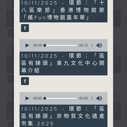
7
10/11/2025 - 環節：「十
seconds
00:00
09:10
minutes,
of
八區樂部」香港博物館節
10
9
06/08/2026 - 第36屆美食博覽（8
seconds
「繽Fun博物館嘉年華」
minutes,
月13日起至17日）
10
seconds
0
seconds
0
00:00
06:15
of
seconds
00:00
07:17
6
of
10/11/2025 - 環節：「區
minutes,
7
06/08/2026 - 世界Cosplay高峰會
區有睇頭」東九文化中心開
15
minutes,
2026
seconds
17
幕介紹
seconds
0
0
seconds
00:00
16:05
seconds
00:00
05:00
of
of
16
06/08/2026 - 日常好地地-洪水橋
5
10/11/2025 - 環節：「區
minutes,
minutes,
與天水圍青年社區共塑計劃 (下)
5
區有睇頭」非物質文化遺產
0
seconds
seconds
市集 2025