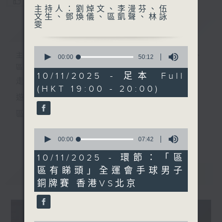
您喜歡這個節目嗎?
主持人：劉焯文、李漫芬、伍
文生、鄧煥儀、區凱聲、林詠
雯
簡介
GIST
0
主持人：劉焯文、李漫芬、伍文生、鄧煥儀、
seconds
00:00
50:12
of
區凱聲、林詠雯
50
10/11/2025 - 足本 Full
走出廣播道、深入十八區
minutes,
(HKT 19:00 - 20:00)
12
seconds
遊歷大街小巷、尋覓美好時光
區區香港、區區寶藏
十八好時光
0
更多...
seconds
00:00
07:42
主持：李漫芬、伍文生、區凱聲、林詠雯、何展鵬
of
7
10/11/2025 - 環節：「區
製作團隊: 何展鵬、呂德琳、葉嘉兒、羅璟、魚仔
minutes,
區有睇頭」全運會手球男子
42
最新
LATEST
seconds
監製: 林嘉瑜
銅牌賽 香港VS北京
**LIKE 及 追蹤FB專頁，緊貼十八好時光
FB:
www.facebook.com/18heartfeltvibes.rthk