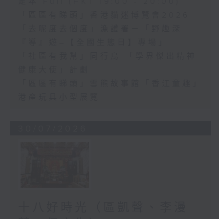
足本 Full (HKT 19:00 - 20:00)
「區區有睇頭」香港貓迷博覽會2026
「去呢度去個度」漁護署－「野趣深
『導』遊–【全國生態日】專場」
「社區有我幫」同行鳥 「學界傑出精神
健康大使」計劃
「區區有睇頭」雪熊故事館「香江童趣」
港產玩具小型展覽
30/07/2026
十八好時光（區凱聲、李漫