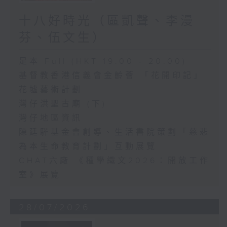
十八好時光（區凱聲、李漫
芬、伍文生）
足本 Full (HKT 19:00 - 20:00)
基督教香港信義會金齡薈 「花開印記」
花墟藝術計劃
灣仔洪聖古廟 (下)
灣仔地區資訊
陳廷驊基金會創導、生活書院策劃「慈悲
為本生命教育計劃」互動展覽
CHAT六廠 《種學織文2026：開放工作
室》展覽
28/07/2026