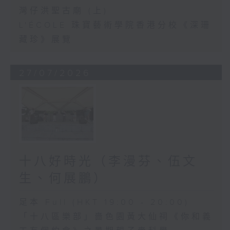
灣仔洪聖古廟 (上)
L'ÉCOLE 珠寶藝術學院香港分校《深珊
藏珍》展覽
27/07/2026
十八好時光（李漫芬、伍文
生、何展鵬）
足本 Full (HKT 19:00 - 20:00)
「十八區樂部」嗇色園黃大仙祠《你和義