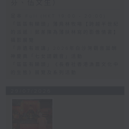
芬、伍文生）
足本 Full (HKT 19:00 - 20:00)
「區區有睇頭」薄鳧林牧場【跨越半世紀
的派遞｜郵差陳為薄扶林寫的影像情書】
攝影展覽
「非遺有故講」2026年白沙灣觀音誕酬
神慶典「七女請觀音」活動
「區區有睇頭」《長春社香港漁農文化中
的生態》展覽及系列活動
29/07/2026