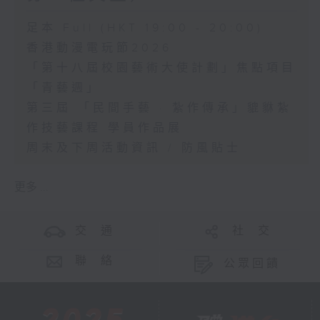
足本 Full (HKT 19:00 - 20:00)
香港動漫電玩節2026
「第十八屆校園藝術大使計劃」焦點項目
「青藝週」
第三屆 「民間手藝 · 紮作傳承」貔貅紮
作技藝課程 學員作品展
周末及下周活動資訊 / 防風貼士
更多 ...
交 通
社 交
聯 絡
公眾回饋