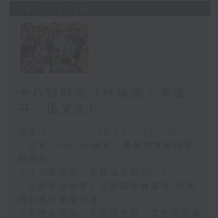
04/08/2026
十八好時光（林詠雯、李漫
芬、伍文生）
足本 Full (HKT 19:00 - 20:00)
「世界Cosplay峰會」港隊首奪總冠軍
創歷史
「十八區樂部」馬鞍山社區Band
「去呢度去個度」打鼓嶺有機農場 西澳
珀斯羅丹斯菊花海
「非遺有故講」非遺辦主辦、文化葫蘆籌