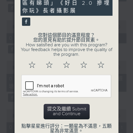
seconds
區有睇頭」《好日 2.0 摻埋
49
seconds
你玩》長者攝影展
0
seconds
00:00
11:45
of
您對這個節目的滿意程度？
11
07/08/2026 - 兒童飛龍大使
您的意見有助於提升節目質素。
minutes,
How satisfied are you with this program?
45
Your feedback helps to improve the quality of
seconds
the program.
0
☆
☆
☆
☆
☆
seconds
00:00
15:02
of
15
07/08/2026 - 「遇到好街坊」 觀
minutes,
塘花園大廈重建首批居民入伙
2
seconds
提交及繼續 Submit
0
and Continue
seconds
00:00
09:41
of
9
點擊星星進行評分：一顆星為不滿意，五顆
07/08/2026 - 「區區有睇頭」 Art
minutes,
星為非常滿意。