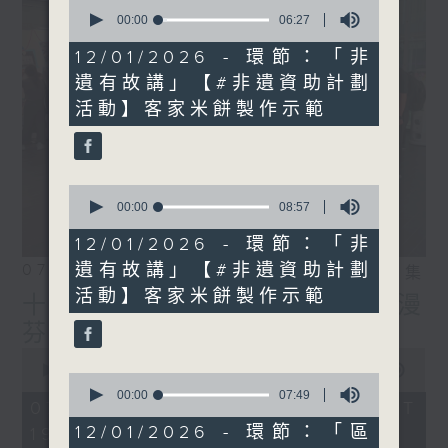
0
seconds
00:00
06:27
of
6
12/01/2026 - 環節：「非
minutes,
遺有故講」【#非遺資助計劃
27
seconds
活動】客家米餅製作示範
0
seconds
00:00
08:57
of
8
12/01/2026 - 環節：「非
minutes,
遺有故講」【#非遺資助計劃
07/08/2026
57
相片集
seconds
活動】客家米餅製作示範
十八好時光（區凱聲、李漫
芬、伍文生）
0
seconds
00:00
55:59
0
of
seconds
00:00
07:49
55
07/08/2026 - 足本 Full (HKT
of
minutes,
7
12/01/2026 - 環節：「區
19:04 - 20:00)
59
minutes,