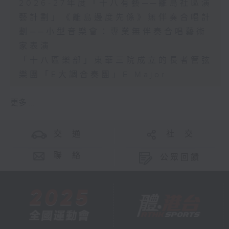
2026-27年度「十八有藝──離島社區演
藝計劃」《離島邊度先係》無伴奏合唱計
劃──小型音樂會：專業無伴奏合唱藝術
家表演
「十八區樂部」東華三院成立的長者管弦
樂團「E大調合奏團」E Major
更多 ...
交 通
社 交
聯 絡
公眾回饋