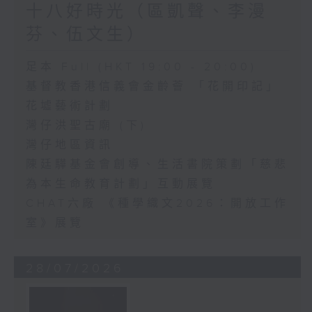
十八好時光（區凱聲、李漫
芬、伍文生）
足本 Full (HKT 19:00 - 20:00)
基督教香港信義會金齡薈 「花開印記」
花墟藝術計劃
灣仔洪聖古廟 (下)
灣仔地區資訊
陳廷驊基金會創導、生活書院策劃「慈悲
為本生命教育計劃」互動展覽
CHAT六廠 《種學織文2026：開放工作
室》展覽
28/07/2026