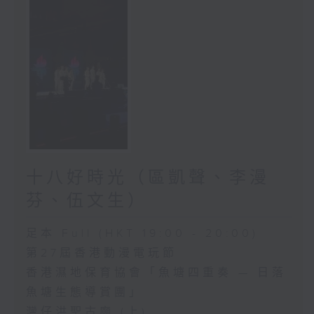
十八好時光（區凱聲、李漫
芬、伍文生）
足本 Full (HKT 19:00 - 20:00)
第27屆香港動漫電玩節
香港濕地保育協會「魚塘四重奏 — 日落
魚塘生態導賞團」
灣仔洪聖古廟 (上)