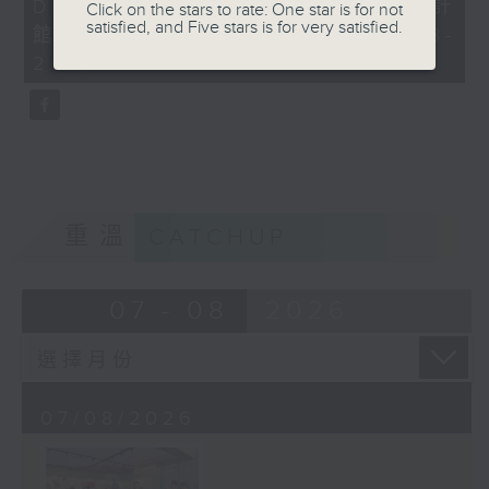
Dreamers x 香港設計中心DX設計
41
Click on the stars to rate: One star is for not
seconds
satisfied, and Five stars is for very satisfied.
館 「喵遊記Meow-cation」 (6/8-
2/11)
重溫
CATCHUP
07 - 08
2026
07/08/2026