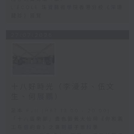
L'ÉCOLE 珠寶藝術學院香港分校《深珊
藏珍》展覽
27/07/2026
十八好時光（李漫芬、伍文
生、何展鵬）
足本 Full (HKT 19:00 - 20:00)
「十八區樂部」嗇色園黃大仙祠《你和義
工有個約會》之暑期親子嗇科學