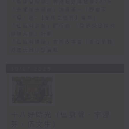
「區區有睇頭」香港貓迷博覽會2026
「去呢度去個度」漁護署－「野趣深
『導』遊–【全國生態日】專場」
「社區有我幫」同行鳥 「學界傑出精神
健康大使」計劃
「區區有睇頭」雪熊故事館「香江童趣」
港產玩具小型展覽
30/07/2026
十八好時光（區凱聲、李漫
芬、伍文生）