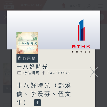
ENG
/
簡
×
全新 RTHK On The Go
取得
一手掌握 RTHK 電台、電視節目
所有集數
X
十八好時光
特備網頁
FACEBOOK
十八好時光
電台直播
十八好時光（鄧煥
特備網頁
FACEBOOK
所有集數
儀、李漫芬、伍文
生）