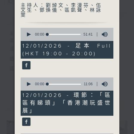
您喜歡這個節目嗎?
主持人：劉焯文、李漫芬、伍
文生、鄧煥儀、區凱聲、林詠
雯
簡介
GIST
0
主持人：劉焯文、李漫芬、伍文生、鄧煥儀、
seconds
00:00
51:41
of
區凱聲、林詠雯
51
12/01/2026 - 足本 Full
走出廣播道、深入十八區
minutes,
(HKT 19:00 - 20:00)
41
seconds
遊歷大街小巷、尋覓美好時光
區區香港、區區寶藏
十八好時光
0
更多...
seconds
00:00
11:06
主持：李漫芬、伍文生、區凱聲、林詠雯、何展鵬
of
11
12/01/2026 - 環節：「區
監製: 林嘉瑜
minutes,
區有睇頭」「香港潮玩盛世
6
最新
LATEST
seconds
**LIKE 及 追蹤FB專頁，緊貼十八好時光
展」
FB:
www.facebook.com/18heartfeltvibes.rthk
IG:
instagram.com/18heartfeltvibes.rthk