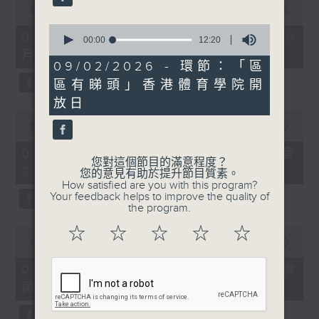
seconds
00:00
09:10
of
0
9
06/08/2026 - 第36屆美食博覽（8
seconds
00:00
12:20
minutes,
of
月13日起至17日）
10
12
09/02/2026 - 環節：「區
seconds
minutes,
區有睇頭」香港體育學院開
20
seconds
放日
0
seconds
00:00
07:17
of
7
06/08/2026 - 世界Cosplay高峰會
minutes,
您對這個節目的滿意程度？
2026
17
您的意見有助於提升節目質素。
seconds
How satisfied are you with this program?
Your feedback helps to improve the quality of
the program.
☆
☆
☆
☆
☆
0
seconds
00:00
16:05
of
16
06/08/2026 - 日常好地地-洪水橋
minutes,
與天水圍青年社區共塑計劃 (下)
5
seconds