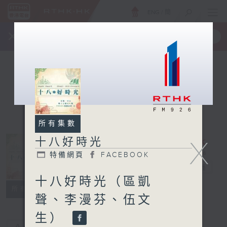
ENG
/
簡
×
全新 RTHK On The Go
取得
一手掌握 RTHK 電台、電視節目
所有集數
十八好時光
X
特備網頁
FACEBOOK
十八好時光
電台直播
十八好時光（區凱
特備網頁
FACEBOOK
所有集數
聲、李漫芬、伍文
生）