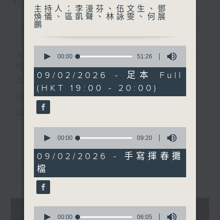
您喜歡這個節目嗎?
主持人：李漫芬、伍文生、鄧
煥儀、區凱聲、林詠雯、何展
鵬
簡介
GIST
0
主持人：李漫芬、伍文生、鄧煥儀、區凱聲、
seconds
00:00
51:26
of
林詠雯、何展鵬
51
09/02/2026 - 足本 Full
走出廣播道、深入十八區
minutes,
(HKT 19:00 - 20:00)
26
seconds
遊歷大街小巷、尋覓美好時光
區區香港、區區寶藏
十八好時光
0
更多...
seconds
00:00
09:20
主持：李漫芬、伍文生、區凱聲、林詠雯、何展鵬
of
9
09/02/2026 - 手寫揮春攤
製作團隊: 何展鵬、呂德琳、葉嘉兒、羅璟、魚仔
minutes,
檔
20
最新
LATEST
seconds
監製: 林嘉瑜
**LIKE 及 追蹤FB專頁，緊貼十八好時光
0
FB:
www.facebook.com/18heartfeltvibes.rthk
seconds
00:00
06:05