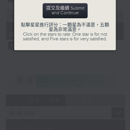
提交及繼續 Submit
0
and Continue
seconds
00:00
07:57
of
點擊星星進行評分：一顆星為不滿意，五顆
7
06/08/2026 - 「賽馬會啟藝學苑」
星為非常滿意。
minutes,
藍屋共融導賞團（8月9日）
Click on the stars to rate: One star is for not
57
satisfied, and Five stars is for very satisfied.
seconds
重溫
CATCHUP
07 - 08
2026
06/08/2026