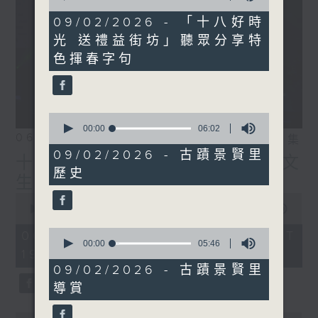
of
IG:
instagram.com/18heartfeltvibes.rthk
6
09/02/2026 - 「十八好時
minutes,
光 送禮益街坊」聽眾分享特
5
seconds
色揮春字句
0
seconds
00:00
06:02
06/08/2026
相片集
of
6
09/02/2026 - 古蹟景賢里
十八好時光（區凱聲、伍文
minutes,
歷史
2
生、何展鵬）
seconds
0
seconds
00:00
55:59
of
55
0
06/08/2026 - 足本 Full (HKT
minutes,
seconds
00:00
05:46
19:04 - 20:00)
59
of
seconds
5
09/02/2026 - 古蹟景賢里
minutes,
導賞
46
seconds
0