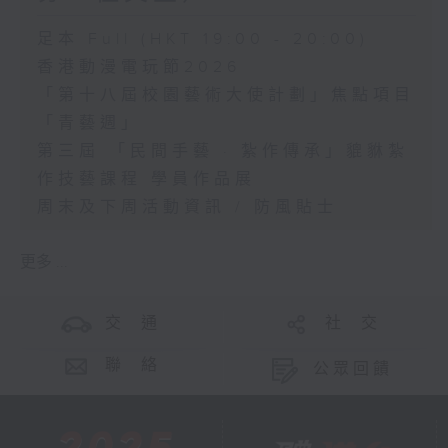
足本 Full (HKT 19:00 - 20:00)
香港動漫電玩節2026
「第十八屆校園藝術大使計劃」焦點項目
「青藝週」
第三屆 「民間手藝 · 紮作傳承」貔貅紮
作技藝課程 學員作品展
周末及下周活動資訊 / 防風貼士
更多 ...
交 通
社 交
聯 絡
公眾回饋