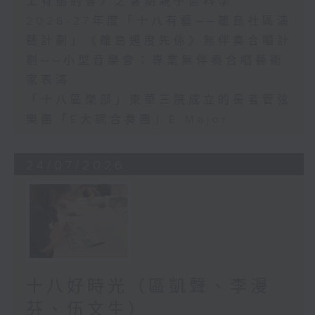
工有個約會》之暑期親子嗇科學
2026-27年度「十八有藝──離島社區演
藝計劃」《離島邊度先係》無伴奏合唱計
劃──小型音樂會：專業無伴奏合唱藝術
家表演
「十八區樂部」東華三院成立的長者管弦
樂團「E大調合奏團」E Major
24/07/2026
十八好時光（區凱聲、李漫
芬、伍文生）