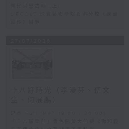
灣仔洪聖古廟 (上)
L'ÉCOLE 珠寶藝術學院香港分校《深珊
藏珍》展覽
27/07/2026
十八好時光（李漫芬、伍文
生、何展鵬）
足本 Full (HKT 19:00 - 20:00)
「十八區樂部」嗇色園黃大仙祠《你和義