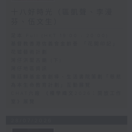
十八好時光（區凱聲、李漫
芬、伍文生）
足本 Full (HKT 19:00 - 20:00)
基督教香港信義會金齡薈 「花開印記」
花墟藝術計劃
灣仔洪聖古廟 (下)
灣仔地區資訊
陳廷驊基金會創導、生活書院策劃「慈悲
為本生命教育計劃」互動展覽
CHAT六廠 《種學織文2026：開放工作
室》展覽
28/07/2026