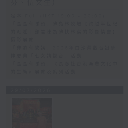
芬、伍文生）
足本 Full (HKT 19:00 - 20:00)
「區區有睇頭」薄鳧林牧場【跨越半世紀
的派遞｜郵差陳為薄扶林寫的影像情書】
攝影展覽
「非遺有故講」2026年白沙灣觀音誕酬
神慶典「七女請觀音」活動
「區區有睇頭」《長春社香港漁農文化中
的生態》展覽及系列活動
29/07/2026