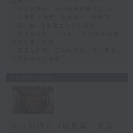
足本 Full (HKT 19:00 - 20:00)
「區區有睇頭」香港貓迷博覽會2026
「去呢度去個度」漁護署－「野趣深
『導』遊–【全國生態日】專場」
「社區有我幫」同行鳥 「學界傑出精神
健康大使」計劃
「區區有睇頭」雪熊故事館「香江童趣」
港產玩具小型展覽
30/07/2026
十八好時光（區凱聲、李漫