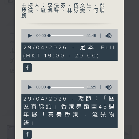
您喜歡這個節目嗎?
主持人：李漫芬、伍文生、鄧
煥儀、區凱聲、林詠雯、何展
鵬
簡介
GIST
0
主持人：李漫芬、伍文生、鄧煥儀、區凱聲、
seconds
00:00
51:49
of
林詠雯、何展鵬
51
29/04/2026 - 足本 Full
走出廣播道、深入十八區
minutes,
(HKT 19:00 - 20:00)
49
seconds
遊歷大街小巷、尋覓美好時光
區區香港、區區寶藏
十八好時光
0
更多...
seconds
00:00
11:25
主持：李漫芬、伍文生、區凱聲、林詠雯、何展鵬
of
11
29/04/2026 - 環節：「區
監製: 林嘉瑜
minutes,
區有睇頭」香港舞蹈團45週
25
最新
LATEST
seconds
**LIKE 及 追蹤FB專頁，緊貼十八好時光
年展「喜舞香港 · 流光物
語」
FB:
www.facebook.com/18heartfeltvibes.rthk
IG:
instagram.com/18heartfeltvibes.rthk