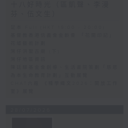
十八好時光（區凱聲、李漫
芬、伍文生）
足本 Full (HKT 19:00 - 20:00)
基督教香港信義會金齡薈 「花開印記」
花墟藝術計劃
灣仔洪聖古廟 (下)
灣仔地區資訊
陳廷驊基金會創導、生活書院策劃「慈悲
為本生命教育計劃」互動展覽
CHAT六廠 《種學織文2026：開放工作
室》展覽
28/07/2026