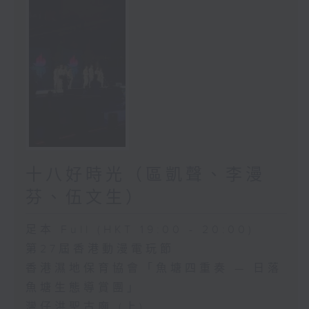
十八好時光（區凱聲、李漫
芬、伍文生）
足本 Full (HKT 19:00 - 20:00)
第27屆香港動漫電玩節
香港濕地保育協會「魚塘四重奏 — 日落
魚塘生態導賞團」
灣仔洪聖古廟 (上)