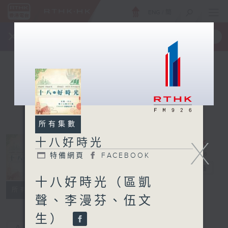
ENG
/
簡
×
全新 RTHK On The Go
取得
一手掌握 RTHK 電台、電視節目
所有集數
X
十八好時光
特備網頁
FACEBOOK
十八好時光
電台直播
十八好時光（區凱
特備網頁
FACEBOOK
所有集數
聲、李漫芬、伍文
生）