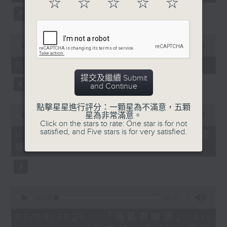
☆
☆
☆
☆
☆
seconds
0
seconds
00:00
11:45
of
11
07/08/2026 - 兒童飛龍大使
minutes,
提交及繼續 Submit
45
and Continue
seconds
點擊星星進行評分：一顆星為不滿意，五顆
0
星為非常滿意。
seconds
00:00
15:02
Click on the stars to rate: One star is for not
of
satisfied, and Five stars is for very satisfied.
15
07/08/2026 - 「遇到好街坊」 觀
minutes,
塘花園大廈重建首批居民入伙
2
seconds
0
seconds
00:00
09:41
of
9
07/08/2026 - 「區區有睇頭」 Art
minutes,