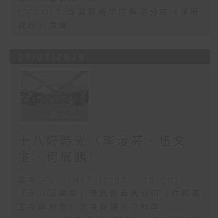
L'ÉCOLE 珠寶藝術學院香港分校《深珊
藏珍》展覽
27/07/2026
十八好時光（李漫芬、伍文
生、何展鵬）
足本 Full (HKT 19:00 - 20:00)
「十八區樂部」嗇色園黃大仙祠《你和義
工有個約會》之暑期親子嗇科學