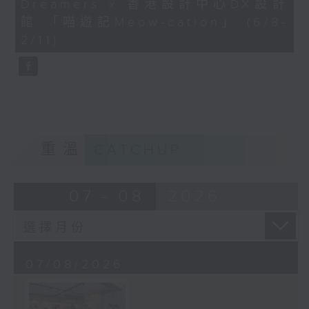
Dreamers x 香港設計中心DX設計
41
seconds
館 「喵遊記Meow-cation」 (6/8-
2/11)
重溫
CATCHUP
07 - 08
2026
07/08/2026