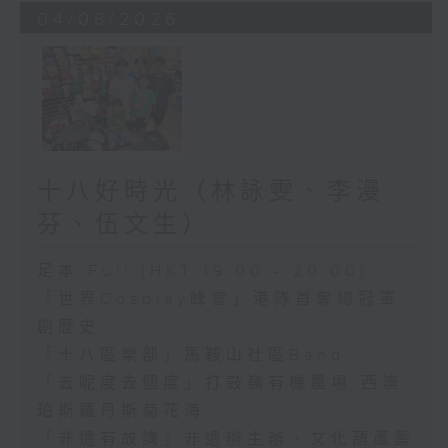
04/08/2026
十八好時光（林詠雯、李漫
芬、伍文生）
足本 Full (HKT 19:00 - 20:00)
「世界Cosplay峰會」港隊首奪總冠軍
創歷史
「十八區樂部」馬鞍山社區Band
「去呢度去個度」打鼓嶺有機農場 西澳
珀斯羅丹斯菊花海
「非遺有故講」非遺辦主辦、文化葫蘆籌