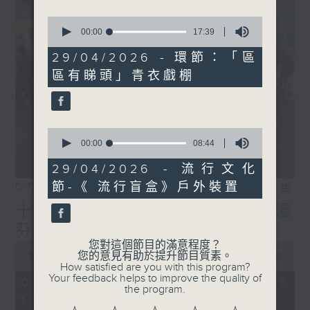
0
seconds
00:00
17:39
of
17
29/04/2026 - 環節：「區
minutes,
區有睇頭」青衣戲棚
39
seconds
0
seconds
00:00
08:44
of
8
29/04/2026 - 流行文化
minutes,
節-《 流行盲盒》戶外裝置
07/08/2026
44
相片集
seconds
十八好時光（區凱聲、李漫
芬、伍文生）
您對這個節目的滿意程度？
0
您的意見有助於提升節目質素。
seconds
00:00
55:59
How satisfied are you with this program?
of
Your feedback helps to improve the quality of
55
07/08/2026 - 足本 Full (HKT
the program.
minutes,
19:04 - 20:00)
59