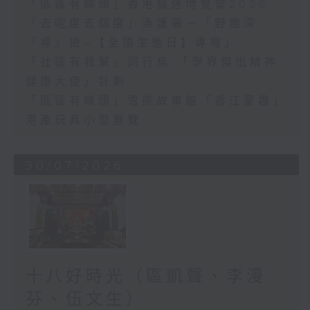
「區區有睇頭」香港貓迷博覽會2026
「去呢度去個度」漁護署－「野趣深
『導』遊–【全國生態日】專場」
「社區有我幫」同行鳥 「學界傑出精神
健康大使」計劃
「區區有睇頭」雪熊故事館「香江童趣」
港產玩具小型展覽
30/07/2026
十八好時光（區凱聲、李漫
芬、伍文生）