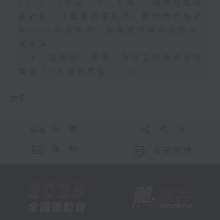
2026-27年度「十八有藝──離島社區演
藝計劃」《離島邊度先係》無伴奏合唱計
劃──小型音樂會：專業無伴奏合唱藝術
家表演
「十八區樂部」東華三院成立的長者管弦
樂團「E大調合奏團」E Major
更多 ...
交 通
社 交
聯 絡
公眾回饋