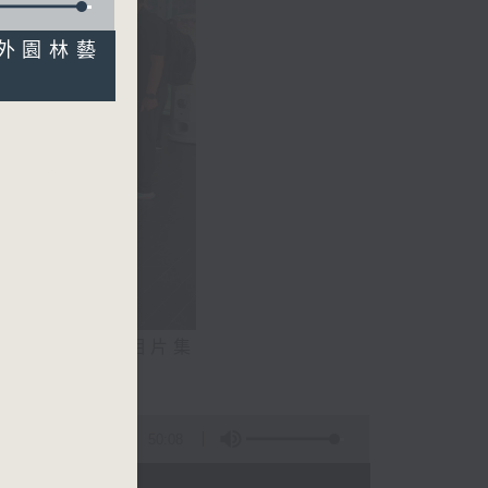
中外園林藝
相片集
文生）
50:08
 - 20:00)