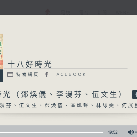
電視
電台
新聞
WEB+
十八好時光
十八好時光
特備網頁
FACEBOOK
特備網頁
FACEBOOK
所有集數
時光（鄧煥儀、李漫芬、伍文生）
漫芬、伍文生、鄧煥儀、區凱聲、林詠雯、何展
您喜歡這個節目嗎?
主持人：李漫芬、伍文生、鄧煥儀、區凱聲、
49:52