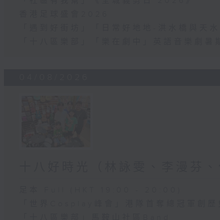
「社區有我幫」《全城義剪日 2026》
香港足球盛會2026
「遇到好街坊」「日常好地地-洪水橋與天水
「十八區樂部」「樂在劇中」英語音樂劇暑
04/08/2026
十八好時光（林詠雯、李漫芬、
足本 Full (HKT 19:00 - 20:00)
「世界Cosplay峰會」港隊首奪總冠軍創歷
「十八區樂部」馬鞍山社區Band