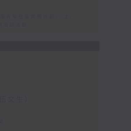
圍青年社區共塑計劃」(上)
期培訓活動
伍文生）
史