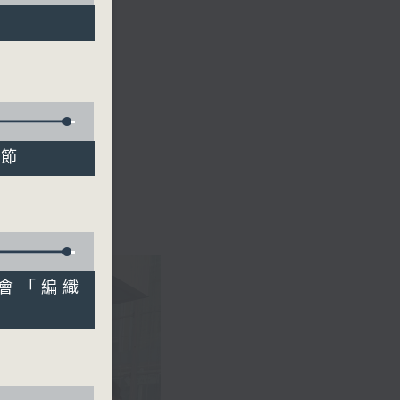
頭節
群會「編織