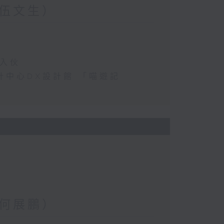
伍文生）
民入伙
港設計中心DX設計館 「喵遊記
何展鵬）