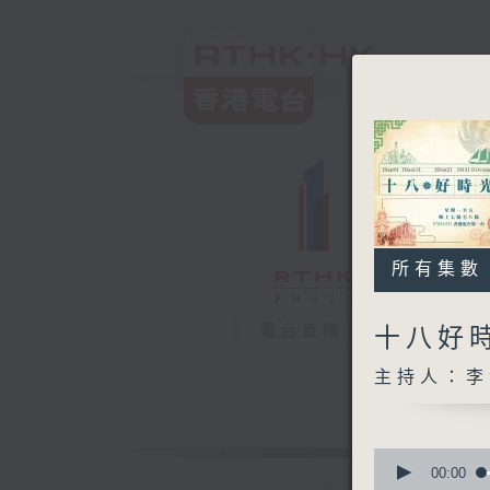
所有集數
電台直播
十八好
主持人：李
0
seconds
00:00