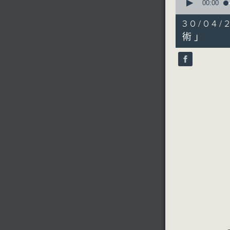
seconds
00:00
of
4
30/0
minutes,
56
術」
seconds
90%