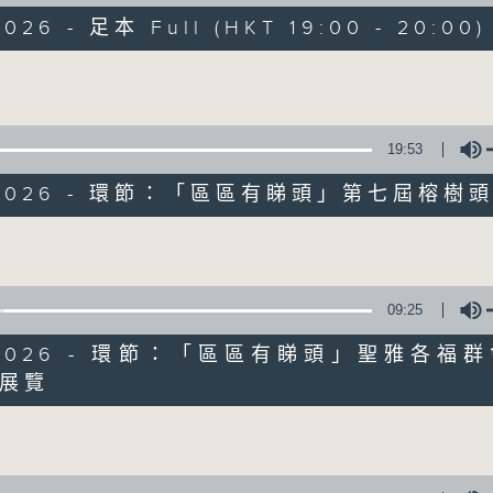
走出廣播道、深入十八區
2026 - 足本 Full (HKT 19:00 - 20:00)
遊歷大街小巷、尋覓美好時光
區區香港、區區寶藏
Volume
十八好時光
主持：李漫芬、伍文生、區凱聲、林詠雯、何展鵬
19:53
監製: 林嘉瑜
**LIKE 及 追蹤FB專頁，緊貼十八好時光
4/2026 - 環節：「區區有睇頭」第七屆榕樹
FB:
www.facebook.com/18heartfeltvibes.rthk
Volume
IG:
instagram.com/18heartfeltvibes.rthk
09:25
4/2026 - 環節：「區區有睇頭」聖雅各福
展覽
Volume