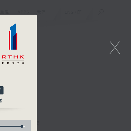
重溫
APPS
我們
ENG
/
簡
X
鵬
林詠雯、何展鵬