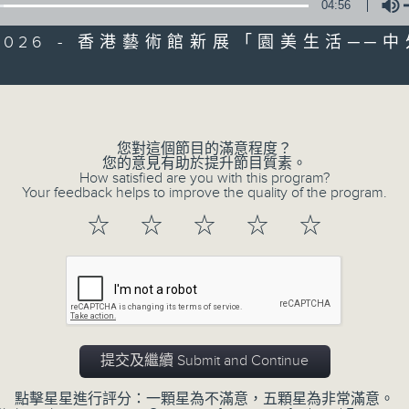
04:56
4/2026 - 香港藝術館新展「園美生活──
Volume
您對這個節目的滿意程度？
您的意見有助於提升節目質素。
How satisfied are you with this program?
Your feedback helps to improve the quality of the program.
☆
☆
☆
☆
☆
07/08/2026
十八好時光（區凱聲、李漫芬、伍
0
提交及繼續 Submit and Continue
seconds
00:00
of
50
點擊星星進行評分：一顆星為不滿意，五顆星為非常滿意。
07/08/2026 - 足本 Full (HKT 19:00