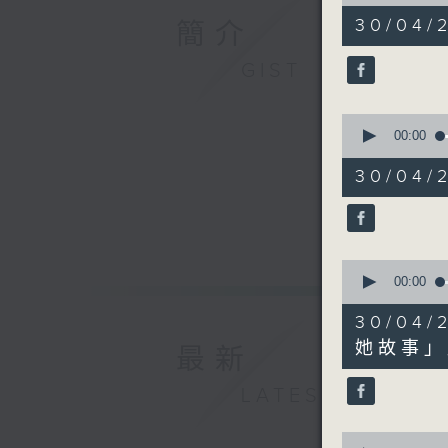
of
49
30/04/
簡介
minutes,
52
seconds
GIST
90%
0
seconds
00:00
of
19
30/0
minutes,
53
seconds
90%
0
seconds
00:00
of
9
30/0
minutes,
25
她故事」
最新
seconds
90%
LATEST
0