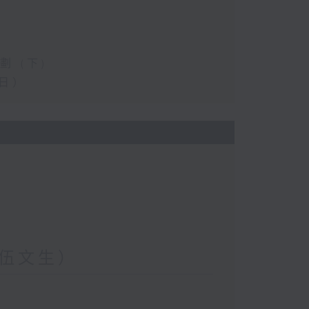
 (下)
日）
伍文生）