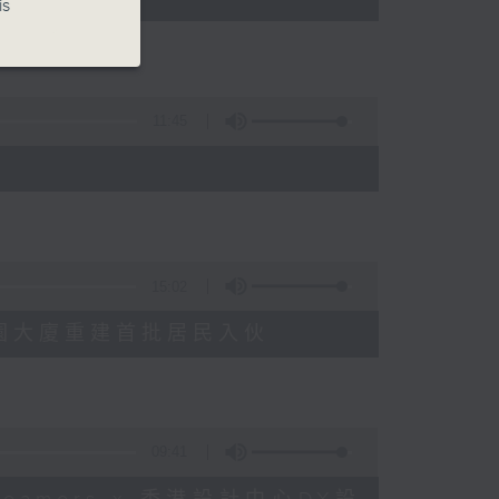
is
11:45
15:02
塘花園大廈重建首批居民入伙
09:41