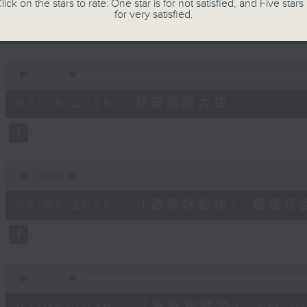
minutes,
lick on the stars to rate: One star is for not satisfied, and Five stars 
8
for very satisfied.
seconds
Volume
90%
0
seconds
00:00
of
11
07/08/2026 - 兒童飛龍大使
minutes,
45
seconds
Volume
90%
0
seconds
00:00
of
15
07/08/2026 - 「遇到好街坊」 觀
minutes,
2
seconds
Volume
90%
0
seconds
00:00
of
9