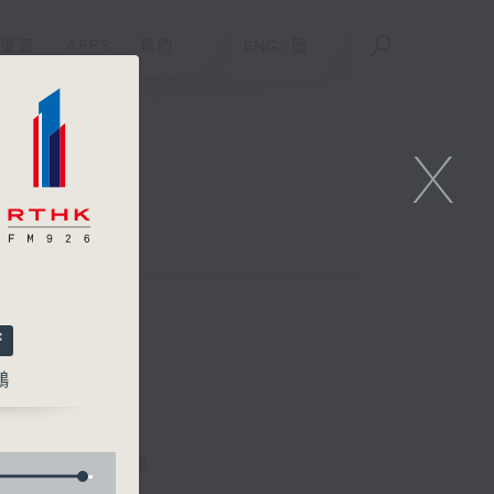
重溫
APPS
我們
ENG
/
簡
X
鵬
林詠雯、何展鵬