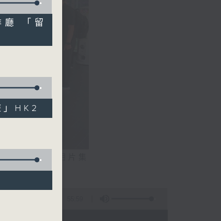
啡廳 「留
遊」HK2
相片集
文生）
55:59
 - 20:00)