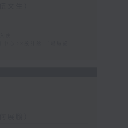
伍文生）
民入伙
港設計中心DX設計館 「喵遊記
何展鵬）