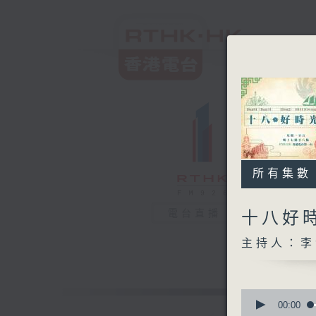
所有集數
電台直播
十八好
主持人：李
0
seconds
00:00