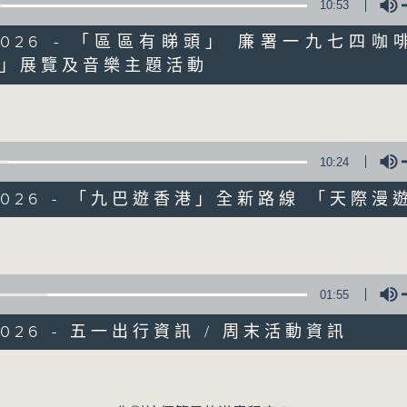
10:53
5/2026 - 「區區有睇頭」 廉署一九七四咖
」展覽及音樂主題活動
Volume
10:24
/2026 - 「九巴遊香港」全新路線 「天際漫
Volume
07/08/2026
01:55
十八好時光（區凱聲、李漫芬、伍
/2026 - 五一出行資訊 / 周末活動資訊
0
seconds
00:00
Volume
of
55
07/08/2026 - 足本 Full (HKT 19:04