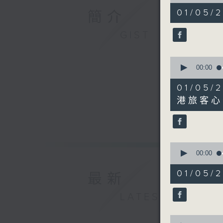
of
53
01/05/
簡介
minutes,
50
seconds
GIST
90%
0
seconds
00:00
of
11
01/0
minutes,
0
港旅客心
seconds
90%
0
seconds
00:00
of
10
01/05
最新
minutes,
9
seconds
LATEST
90%
0