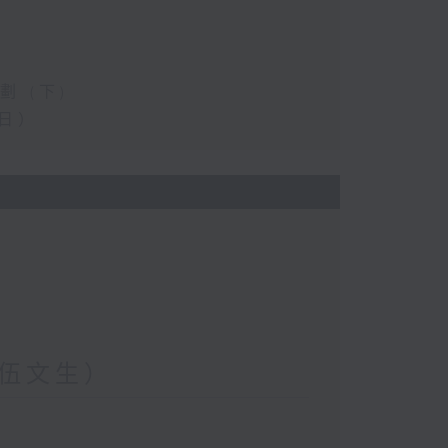
 (下)
日）
伍文生）