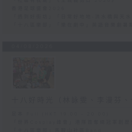
「社區有我幫」《全城義剪日 2026》
香港足球盛會2026
「遇到好街坊」「日常好地地-洪水橋與天水
「十八區樂部」「樂在劇中」英語音樂劇暑
04/08/2026
十八好時光（林詠雯、李漫芬、
足本 Full (HKT 19:00 - 20:00)
「世界Cosplay峰會」港隊首奪總冠軍創歷
「十八區樂部」馬鞍山社區Band