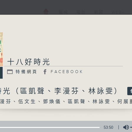
電視
電台
新聞
WEB+
十八好時光
十八好時光
特備網頁
FACEBOOK
特備網頁
FACEBOOK
所有集數
時光（區凱聲、李漫芬、林詠雯）
漫芬、伍文生、鄧煥儀、區凱聲、林詠雯、何展
您喜歡這個節目嗎?
主持人：李漫芬、伍文生、鄧煥儀、區凱聲、
53:50