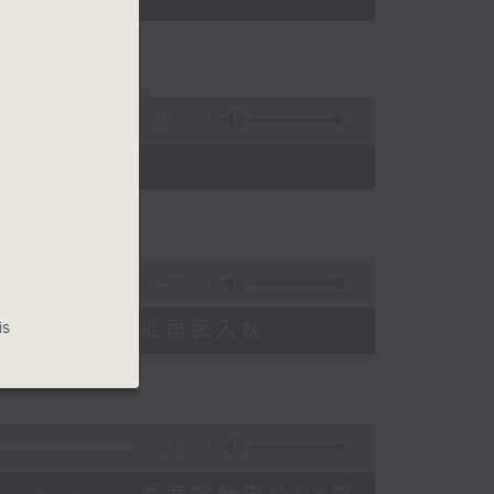
11:45
15:02
is
塘花園大廈重建首批居民入伙
09:41