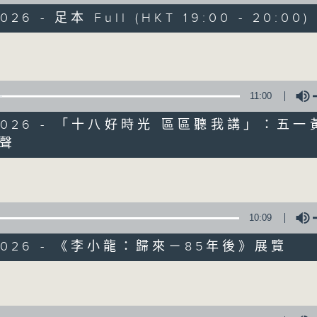
走出廣播道、深入十八區
2026 - 足本 Full (HKT 19:00 - 20:00)
遊歷大街小巷、尋覓美好時光
區區香港、區區寶藏
Volume
十八好時光
主持：李漫芬、伍文生、區凱聲、林詠雯、何展鵬
11:00
監製: 林嘉瑜
**LIKE 及 追蹤FB專頁，緊貼十八好時光
5/2026 - 「十八好時光 區區聽我講」：五一
FB:
www.facebook.com/18heartfeltvibes.rthk
聲
Volume
IG:
instagram.com/18heartfeltvibes.rthk
10:09
/2026 - 《李小龍：歸來－85年後》展覽
Volume