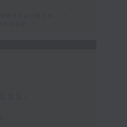
圍青年社區共塑計劃」(上)
期培訓活動
伍文生）
史