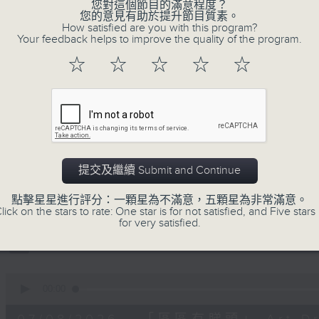
minutes,
您對這個節目的滿意程度？
59
您的意見有助於提升節目質素。
seconds
Volume
How satisfied are you with this program?
90%
Your feedback helps to improve the quality of the program.
☆
☆
☆
☆
☆
0
seconds
00:00
of
11
07/08/2026 - 兒童飛龍大使
minutes,
45
seconds
Volume
90%
提交及繼續 Submit and Continue
0
seconds
00:00
of
點擊星星進行評分：一顆星為不滿意，五顆星為非常滿意。
15
lick on the stars to rate: One star is for not satisfied, and Five stars 
07/08/2026 - 「遇到好街坊」 觀
minutes,
for very satisfied.
2
seconds
Volume
90%
0
seconds
00:00
of
9