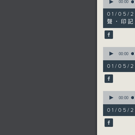
seconds
00:00
of
10
01/0
minutes,
53
聲．印記
seconds
90%
0
seconds
00:00
of
10
01/05
minutes,
24
seconds
90%
0
seconds
00:00
of
1
01/05
minute,
55
seconds
90%