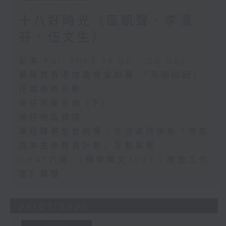
十八好時光（區凱聲、李漫
芬、伍文生）
足本 Full (HKT 19:00 - 20:00)
基督教香港信義會金齡薈 「花開印記」
花墟藝術計劃
灣仔洪聖古廟 (下)
灣仔地區資訊
陳廷驊基金會創導、生活書院策劃「慈悲
為本生命教育計劃」互動展覽
CHAT六廠 《種學織文2026：開放工作
室》展覽
28/07/2026