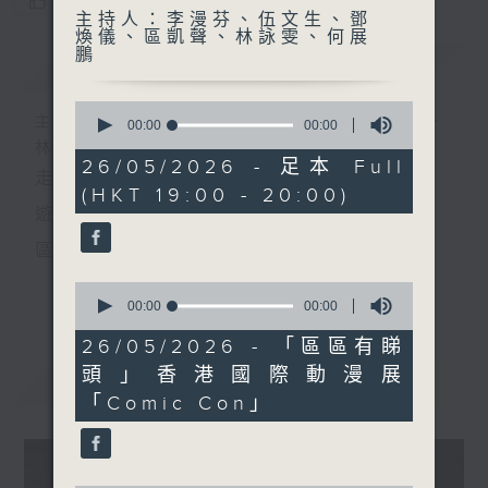
您喜歡這個節目嗎?
主持人：李漫芬、伍文生、鄧
煥儀、區凱聲、林詠雯、何展
鵬
簡介
GIST
0
主持人：李漫芬、伍文生、鄧煥儀、區凱聲、
seconds
00:00
00:00
of
林詠雯、何展鵬
0
26/05/2026 - 足本 Full
走出廣播道、深入十八區
seconds
(HKT 19:00 - 20:00)
遊歷大街小巷、尋覓美好時光
區區香港、區區寶藏
十八好時光
0
更多...
seconds
00:00
00:00
主持：李漫芬、伍文生、區凱聲、林詠雯、何展鵬
of
0
26/05/2026 - 「區區有睇
監製: 林嘉瑜
seconds
頭」香港國際動漫展
最新
LATEST
**LIKE 及 追蹤FB專頁，緊貼十八好時光
「Comic Con」
FB:
www.facebook.com/18heartfeltvibes.rthk
IG:
instagram.com/18heartfeltvibes.rthk