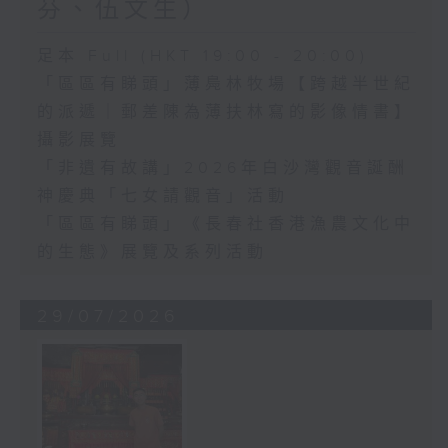
芬、伍文生）
足本 Full (HKT 19:00 - 20:00)
「區區有睇頭」薄鳧林牧場【跨越半世紀
的派遞｜郵差陳為薄扶林寫的影像情書】
攝影展覽
「非遺有故講」2026年白沙灣觀音誕酬
神慶典「七女請觀音」活動
「區區有睇頭」《長春社香港漁農文化中
的生態》展覽及系列活動
29/07/2026