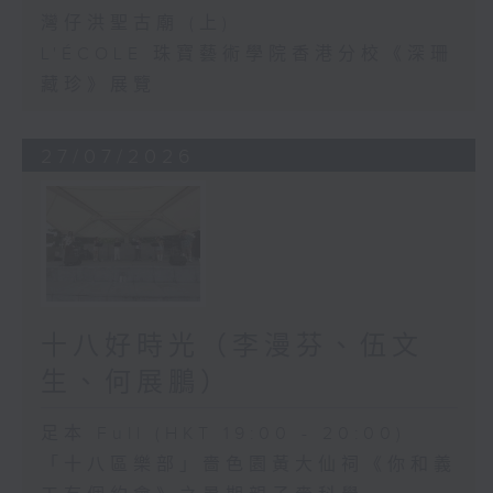
灣仔洪聖古廟 (上)
L'ÉCOLE 珠寶藝術學院香港分校《深珊
藏珍》展覽
27/07/2026
十八好時光（李漫芬、伍文
生、何展鵬）
足本 Full (HKT 19:00 - 20:00)
「十八區樂部」嗇色園黃大仙祠《你和義