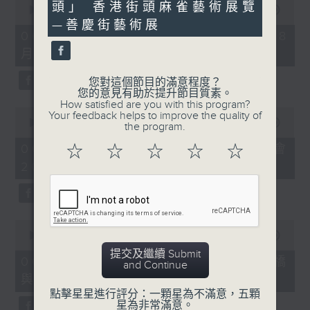
頭」 香港街頭麻雀藝術展覽
20
seconds
00:00
09:10
seconds
of
—善慶街藝術展
9
06/08/2026 - 第36屆美食博覽（8
minutes,
月13日起至17日）
10
seconds
您對這個節目的滿意程度？
您的意見有助於提升節目質素。
How satisfied are you with this program?
0
Your feedback helps to improve the quality of
seconds
00:00
07:17
the program.
of
7
06/08/2026 - 世界Cosplay高峰會
☆
☆
☆
☆
☆
minutes,
2026
17
seconds
0
seconds
00:00
16:05
of
提交及繼續 Submit
16
06/08/2026 - 日常好地地-洪水橋
and Continue
minutes,
與天水圍青年社區共塑計劃 (下)
5
seconds
點擊星星進行評分：一顆星為不滿意，五顆
星為非常滿意。