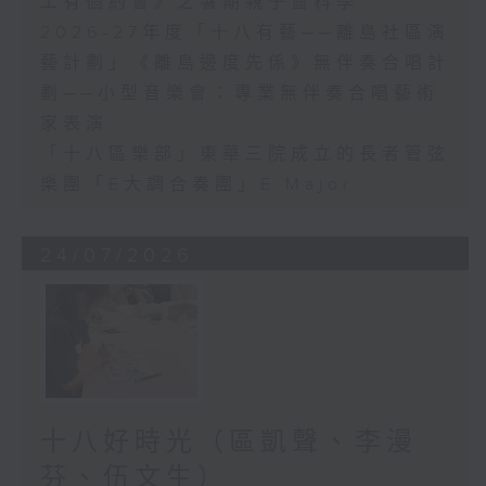
工有個約會》之暑期親子嗇科學
2026-27年度「十八有藝──離島社區演
藝計劃」《離島邊度先係》無伴奏合唱計
劃──小型音樂會：專業無伴奏合唱藝術
家表演
「十八區樂部」東華三院成立的長者管弦
樂團「E大調合奏團」E Major
24/07/2026
十八好時光（區凱聲、李漫
芬、伍文生）