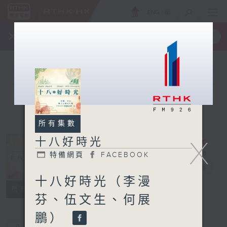
ENG
/
簡
×
全新 RTHK On The Go
取得
一手掌握 RTHK 電台、電視節目
所有集數
十八好時光
X
特備網頁
FACEBOOK
十八好時光
電台直播
十八好時光（李漫
特備網頁
FACEBOOK
所有集數
芬、伍文生、何展
鵬）