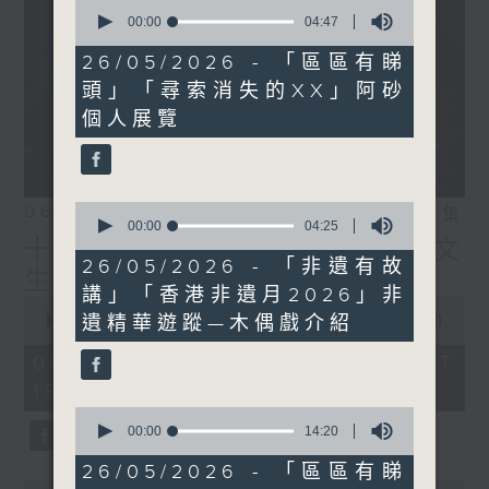
0
seconds
00:00
04:47
of
4
26/05/2026 - 「區區有睇
minutes,
頭」「尋索消失的XX」阿砂
47
seconds
個人展覽
0
06/08/2026
相片集
seconds
00:00
04:25
of
十八好時光（區凱聲、伍文
4
26/05/2026 - 「非遺有故
生、何展鵬）
minutes,
講」「香港非遺月2026」非
25
0
seconds
遺精華遊蹤—木偶戲介紹
seconds
00:00
49:43
of
49
06/08/2026 - 足本 Full (HKT
minutes,
19:00 - 20:00)
43
seconds
0
seconds
00:00
14:20
of
14
26/05/2026 - 「區區有睇
minutes,
0