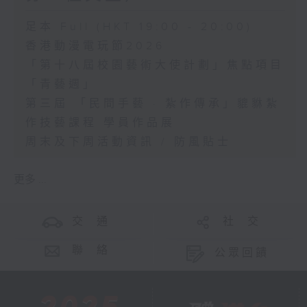
足本 Full (HKT 19:00 - 20:00)
香港動漫電玩節2026
「第十八屆校園藝術大使計劃」焦點項目
「青藝週」
第三屆 「民間手藝 · 紮作傳承」貔貅紮
作技藝課程 學員作品展
周末及下周活動資訊 / 防風貼士
更多 ...
交 通
社 交
聯 絡
公眾回饋