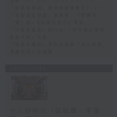
足本 Full (HKT 19:00 - 20:00)
「區區有睇頭」香港貓迷博覽會2026
「去呢度去個度」漁護署－「野趣深
『導』遊–【全國生態日】專場」
「社區有我幫」同行鳥 「學界傑出精神
健康大使」計劃
「區區有睇頭」雪熊故事館「香江童趣」
港產玩具小型展覽
30/07/2026
十八好時光（區凱聲、李漫