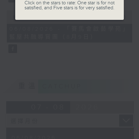
Click on the stars to rate: One star is for not
satisfied, and Five stars is for very satisfied.
0
seconds
00:00
07:57
of
7
06/08/2026 - 「賽馬會啟藝學苑」
minutes,
藍屋共融導賞團（8月9日）
57
seconds
重溫
CATCHUP
07 - 08
2026
06/08/2026