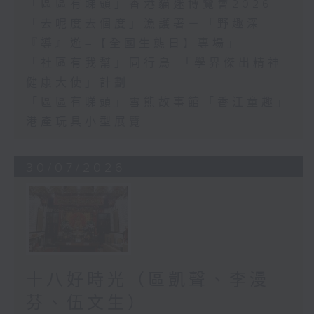
「區區有睇頭」香港貓迷博覽會2026
「去呢度去個度」漁護署－「野趣深
『導』遊–【全國生態日】專場」
「社區有我幫」同行鳥 「學界傑出精神
健康大使」計劃
「區區有睇頭」雪熊故事館「香江童趣」
港產玩具小型展覽
30/07/2026
十八好時光（區凱聲、李漫
芬、伍文生）