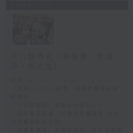
04/08/2026
十八好時光（林詠雯、李漫
芬、伍文生）
足本 Full (HKT 19:00 - 20:00)
「世界Cosplay峰會」港隊首奪總冠軍
創歷史
「十八區樂部」馬鞍山社區Band
「去呢度去個度」打鼓嶺有機農場 西澳
珀斯羅丹斯菊花海
「非遺有故講」非遺辦主辦、文化葫蘆籌