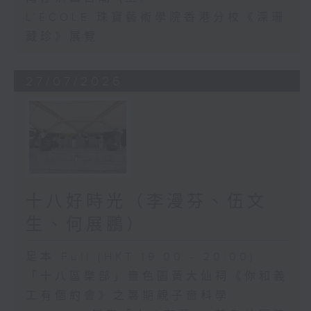
L'ÉCOLE 珠寶藝術學院香港分校《深珊
藏珍》展覽
27/07/2026
十八好時光（李漫芬、伍文
生、何展鵬）
足本 Full (HKT 19:00 - 20:00)
「十八區樂部」嗇色園黃大仙祠《你和義
工有個約會》之暑期親子嗇科學