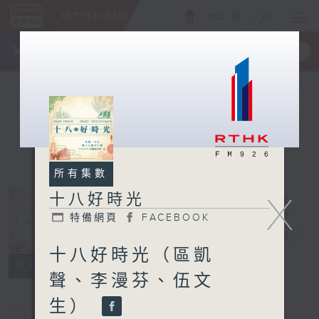
ENG
/
簡
×
全新 RTHK On The Go
取得
一手掌握 RTHK 電台、電視節目
所有集數
X
十八好時光
特備網頁
FACEBOOK
十八好時光
電台直播
十八好時光（區凱
特備網頁
FACEBOOK
所有集數
聲、李漫芬、伍文
生）