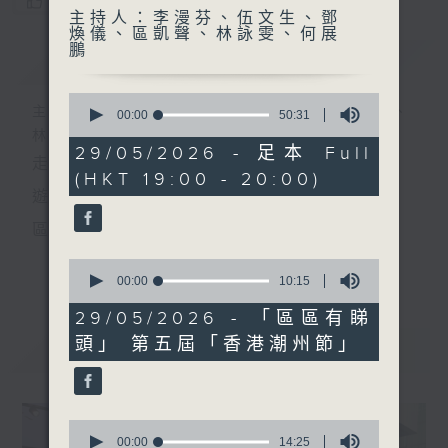
您喜歡這個節目嗎?
主持人：李漫芬、伍文生、鄧
煥儀、區凱聲、林詠雯、何展
鵬
簡介
GIST
0
主持人：李漫芬、伍文生、鄧煥儀、區凱聲、
seconds
00:00
50:31
of
林詠雯、何展鵬
50
29/05/2026 - 足本 Full
走出廣播道、深入十八區
minutes,
(HKT 19:00 - 20:00)
31
seconds
遊歷大街小巷、尋覓美好時光
區區香港、區區寶藏
十八好時光
0
更多...
seconds
00:00
10:15
主持：李漫芬、伍文生、區凱聲、林詠雯、何展鵬
of
10
29/05/2026 - 「區區有睇
監製: 林嘉瑜
minutes,
頭」 第五屆「香港潮州節」
15
最新
LATEST
seconds
**LIKE 及 追蹤FB專頁，緊貼十八好時光
FB:
www.facebook.com/18heartfeltvibes.rthk
0
IG:
instagram.com/18heartfeltvibes.rthk
seconds
00:00
14:25