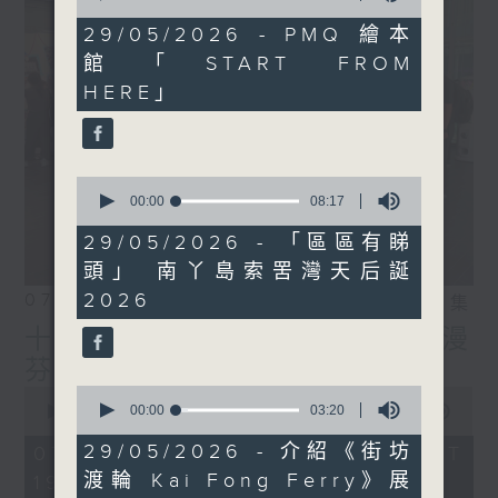
of
14
29/05/2026 - PMQ 繪本
minutes,
館「START FROM
25
seconds
HERE」
0
seconds
00:00
08:17
of
8
29/05/2026 - 「區區有睇
minutes,
頭」 南丫島索罟灣天后誕
17
seconds
2026
07/08/2026
相片集
十八好時光（區凱聲、李漫
芬、伍文生）
0
0
seconds
00:00
03:20
seconds
00:00
55:59
of
of
3
55
29/05/2026 - 介紹《街坊
07/08/2026 - 足本 Full (HKT
minutes,
minutes,
渡輪 Kai Fong Ferry》展
19:04 - 20:00)
20
59