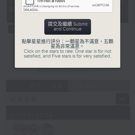
Dreamers x 香港設計中心DX設計
41
seconds
館 「喵遊記Meow-cation」 (6/8-
2/11)
提交及繼續 Submit
and Continue
點擊星星進行評分：一顆星為不滿意，五顆
星為非常滿意。
Click on the stars to rate: One star is for not
satisfied, and Five stars is for very satisfied.
重溫
CATCHUP
07 - 08
2026
07/08/2026