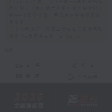
2026-27年度「十八有藝──離島社區演
藝計劃」《離島邊度先係》無伴奏合唱計
劃──小型音樂會：專業無伴奏合唱藝術
家表演
「十八區樂部」東華三院成立的長者管弦
樂團「E大調合奏團」E Major
更多 ...
交 通
社 交
聯 絡
公眾回饋