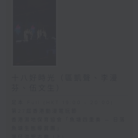
十八好時光（區凱聲、李漫
芬、伍文生）
足本 Full (HKT 19:00 - 20:00)
第27屆香港動漫電玩節
香港濕地保育協會「魚塘四重奏 — 日落
魚塘生態導賞團」
灣仔洪聖古廟 (上)