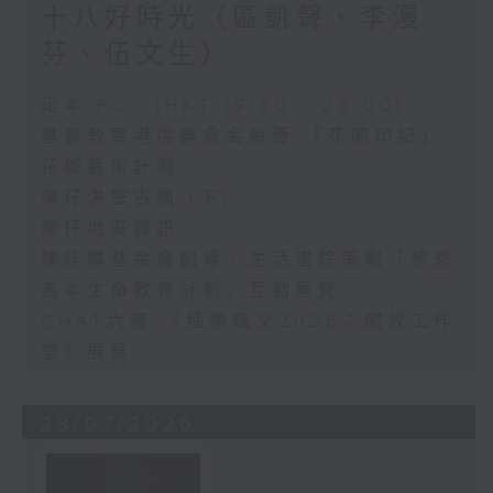
十八好時光（區凱聲、李漫
芬、伍文生）
足本 Full (HKT 19:00 - 20:00)
基督教香港信義會金齡薈 「花開印記」
花墟藝術計劃
灣仔洪聖古廟 (下)
灣仔地區資訊
陳廷驊基金會創導、生活書院策劃「慈悲
為本生命教育計劃」互動展覽
CHAT六廠 《種學織文2026：開放工作
室》展覽
28/07/2026