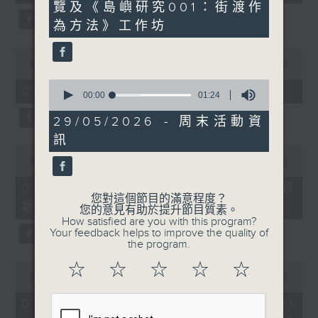
seconds
seconds
覽及《島嶼研究001：街渡作
為方法》工作坊
0
seconds
00:00
11:45
of
0
11
07/08/2026 - 兒童飛龍大使
seconds
00:00
01:24
minutes,
of
45
1
29/05/2026 - 周末活動資
seconds
minute,
訊
24
0
seconds
seconds
00:00
15:02
of
15
07/08/2026 - 「遇到好街坊」 觀
minutes,
您對這個節目的滿意程度？
塘花園大廈重建首批居民入伙
2
您的意見有助於提升節目質素。
seconds
How satisfied are you with this program?
Your feedback helps to improve the quality of
the program.
0
☆
☆
☆
☆
☆
seconds
00:00
09:41
of
9
07/08/2026 - 「區區有睇頭」 Art
minutes,