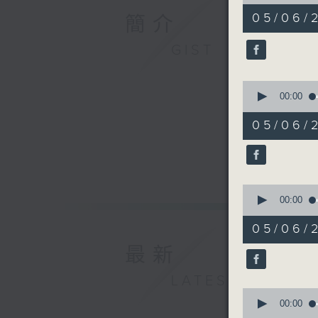
of
49
05/06/
簡介
minutes,
33
seconds
GIST
90%
0
seconds
00:00
of
5
05/06
minutes,
58
seconds
90%
0
seconds
00:00
of
4
05/0
minutes,
34
最新
seconds
90%
LATEST
0
seconds
00:00
of