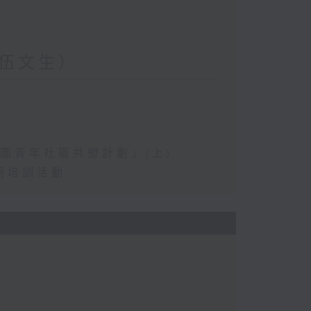
伍文生）
圍青年社區共塑計劃」(上)
期培訓活動