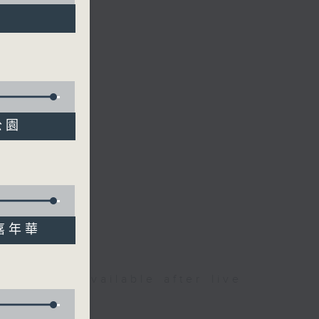
公園
球嘉年華
文生）
be available after live