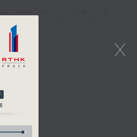
重溫
APPS
我們
ENG
/
簡
X
鵬
林詠雯、何展鵬