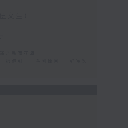
伍文生）
史
斯羅丹斯菊花海
「師傅到！」系列節目 — 蜂蜜製