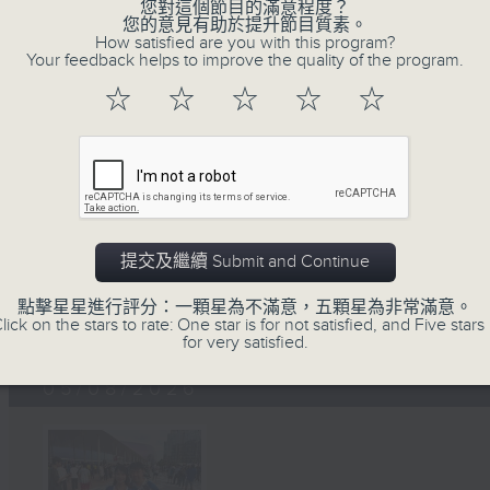
您對這個節目的滿意程度？
您的意見有助於提升節目質素。
How satisfied are you with this program?
Your feedback helps to improve the quality of the program.
☆
☆
☆
☆
☆
十八好時光（區凱聲、伍文生、
足本 Full (HKT 19:00 - 20:00)
第36屆美食博覽（8月13日起至17日）
世界Cosplay高峰會2026
提交及繼續 Submit and Continue
日常好地地-洪水橋與天水圍青年社區共塑計劃
點擊星星進行評分：一顆星為不滿意，五顆星為非常滿意。
「賽馬會啟藝學苑」藍屋共融導賞團（8月9
lick on the stars to rate: One star is for not satisfied, and Five stars 
for very satisfied.
05/08/2026