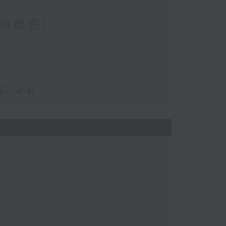
何展鵬）
海》計劃