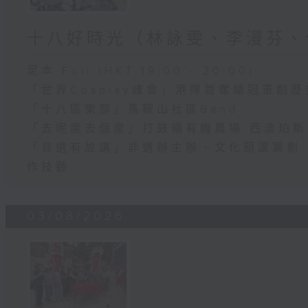
十八好時光（林詠雯、李漫芬、
足本 Full (HKT 19:00 - 20:00)
「世界Cosplay峰會」港隊首奪總冠軍創歷
「十八區樂部」馬鞍山社區Band
「去呢度去個度」打鼓嶺有機農場 西澳珀
「非遺有故講」非遺辦主辦、文化葫蘆籌劃 
作技藝
03/08/2026