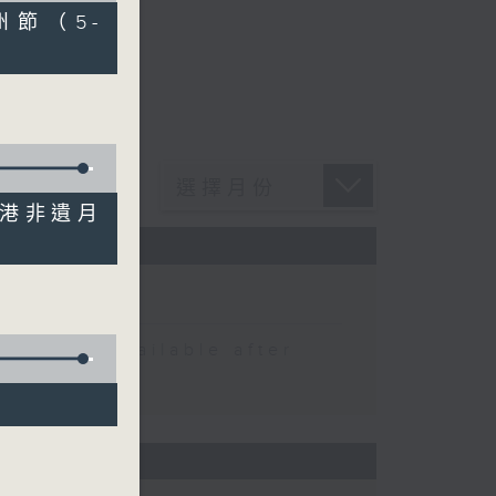
州節（5-
香港非遺月
伍文生）
 be available after