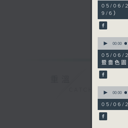
7
05/0
minutes,
3
9/6）
seconds
90%
0
seconds
00:00
of
12
05/0
minutes,
45
暨嗇色園
seconds
90%
重溫
0
CATCHUP
seconds
00:00
of
6
05/06
minutes,
5
seconds
90%