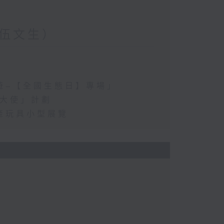
伍文生）
遊–【全國生態日】專場」
康大使」計劃
產玩具小型展覽