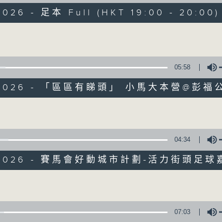
走出廣播道、深入十八區
2026 - 足本 Full (HKT 19:00 - 20:00)
遊歷大街小巷、尋覓美好時光
區區香港、區區寶藏
Volume
十八好時光
主持：李漫芬、伍文生、區凱聲、林詠雯、何展鵬
05:58
監製: 林嘉瑜
**LIKE 及 追蹤FB專頁，緊貼十八好時光
/2026 - 「區區有睇頭」 小馬大本營@彭福
FB:
www.facebook.com/18heartfeltvibes.rthk
Volume
IG:
instagram.com/18heartfeltvibes.rthk
04:34
07/08/2026
6/2026 - 賽馬會好動城市計劃-活力街頭足
十八好時光（區凱聲、李漫芬、伍
Volume
網上直播完畢稍後提供節目重溫。 Archive will 
webcast
07:03