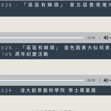
6/2026 - 「區區有睇頭」 第五屆香港潮
Volume
07 - 08
2026
12:45
6/2026 - 「區區有睇頭」 嗇色園黃大仙祠
 105 周年紀慶活動
07/08/2026
Volume
十八好時光（區凱聲、李漫芬、
網上直播完畢稍後提供節目重溫。 Archive will
06:05
live webcast
/2026 - 浸大創意藝術學院 學士畢業展
Volume
06/08/2026