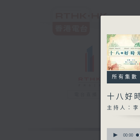
所有集數
電台直播
十八好
主持人：李
0
seconds
00:00