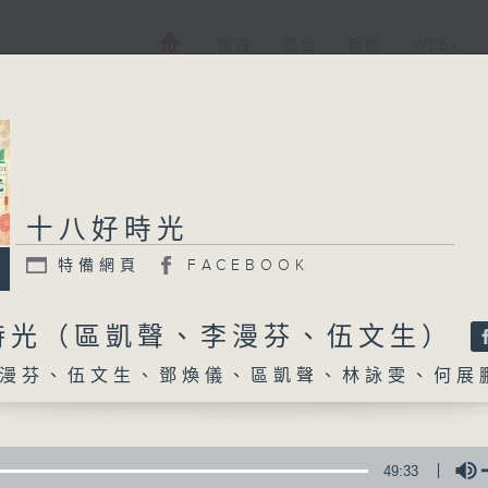
電視
電台
新聞
WEB+
十八好時光
十八好時光
特備網頁
FACEBOOK
特備網頁
FACEBOOK
所有集數
時光（區凱聲、李漫芬、伍文生）
漫芬、伍文生、鄧煥儀、區凱聲、林詠雯、何展
您喜歡這個節目嗎?
主持人：李漫芬、伍文生、鄧煥儀、區凱聲、
49:33