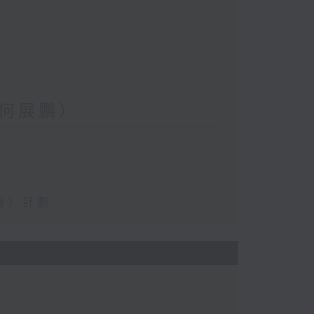
何展鵬）
海》計劃