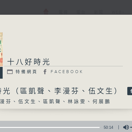
電視
電台
新聞
WEB+
十八好時光
十八好時光
特備網頁
FACEBOOK
特備網頁
FACEBOOK
所有集數
時光（區凱聲、李漫芬、伍文生）
漫芬、伍文生、區凱聲、林詠雯、何展鵬
您喜歡這個節目嗎?
主持人：李漫芬、伍文生、區凱聲、林詠雯、
50:14