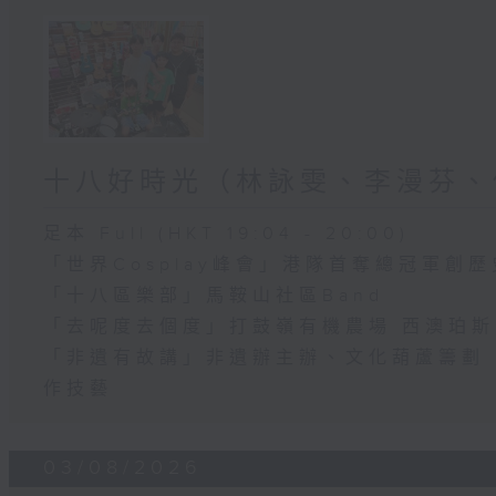
十八好時光（林詠雯、李漫芬、
足本 Full (HKT 19:04 - 20:00)
「世界Cosplay峰會」港隊首奪總冠軍創歷
「十八區樂部」馬鞍山社區Band
「去呢度去個度」打鼓嶺有機農場 西澳珀
「非遺有故講」非遺辦主辦、文化葫蘆籌劃 
作技藝
03/08/2026