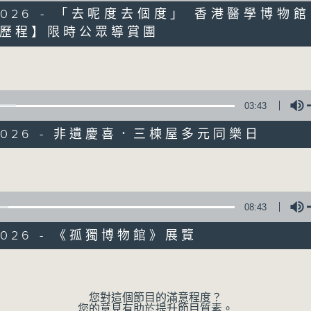
6/2026 - 「去呢度去個度」 香港醫學博物
歷程】限時公眾導賞團
Volume
03:43
/2026 - 非遺慶喜．三棟屋多元同樂日
Volume
08:43
/2026 - 《孤獨博物館》展覽
05/08/2026
Volume
十八好時光（區凱聲、李漫芬、伍
0
您對這個節目的滿意程度？
seconds
00:00
您的意見有助於提升節目質素。
of