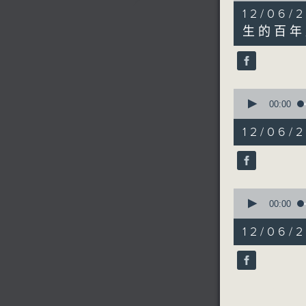
5
12/0
minutes,
21
生的百年
seconds
90%
0
seconds
00:00
of
3
12/06
minutes,
43
seconds
90%
0
seconds
00:00
of
8
12/06
minutes,
43
seconds
90%