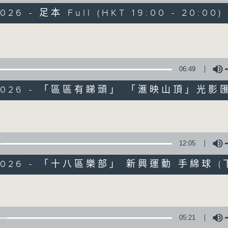
走出廣播道、深入十八區
2026 - 足本 Full (HKT 19:00 - 20:00)
遊歷大街小巷、尋覓美好時光
區區香港、區區寶藏
Volume
十八好時光
主持：李漫芬、伍文生、區凱聲、林詠雯、何展鵬
06:49
製作團隊: 何展鵬、呂德琳、葉嘉兒、羅璟、魚仔
監製: 林嘉瑜
/2026 - 「區區有睇頭」 「滙映山頂」光影
**LIKE 及 追蹤FB專頁，緊貼十八好時光
Volume
FB:
www.facebook.com/18heartfeltvibes.rthk
IG:
instagram.com/18heartfeltvibes.rthk
12:05
/2026 - 「十八區樂部」 新興運動 手綿球 (
Volume
05:21