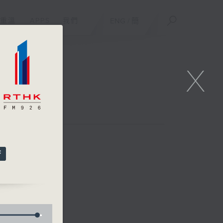
重溫
APPS
我們
ENG
/
簡
X
何展鵬