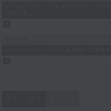
of
11
05/08/2026 - 「遇到好街坊」「
minutes,
57
共塑計劃」
seconds
Volume
90%
0
seconds
00:00
of
9
05/08/2026 - 「十八區樂部」「
minutes,
14
seconds
Volume
90%
07 - 08
2026