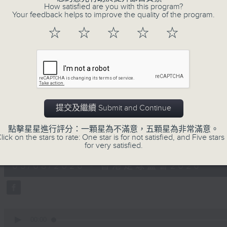
How satisfied are you with this program?
56
05/08/2026 - 足本 Full (HKT 19:04
Your feedback helps to improve the quality of the program.
minutes,
0
☆
☆
☆
☆
☆
seconds
Volume
90%
0
seconds
00:00
of
12
05/08/2026 - 「社區有我幫」《全城
minutes,
41
提交及繼續 Submit and Continue
seconds
Volume
90%
點擊星星進行評分：一顆星為不滿意，五顆星為非常滿意。
0
lick on the stars to rate: One star is for not satisfied, and Five stars 
seconds
00:00
for very satisfied.
of
6
05/08/2026 - 香港足球盛會2026
minutes,
44
seconds
Volume
90%
0
seconds
00:00