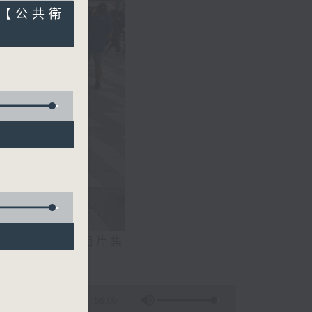
館【公共衛
相片集
文生）
56:00