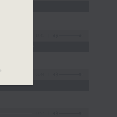
 - 20:00)
12:41
義剪日 2026》
is
06:44
11:57