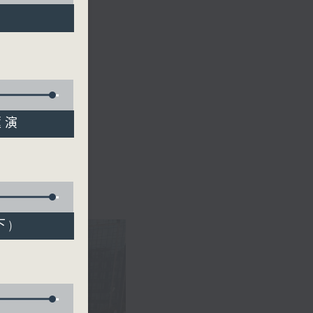
匯演
下)