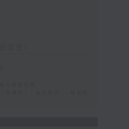
伍文生）
史
斯羅丹斯菊花海
「師傅到！」系列節目 — 蜂蜜製