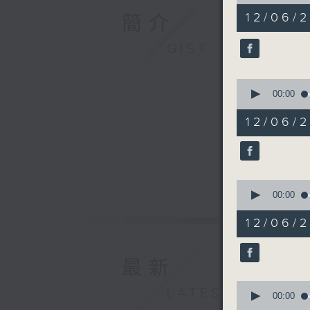
of
50
12/06/
簡介
minutes,
14
seconds
GIST
90%
0
seconds
00:00
of
6
12/06
minutes,
49
seconds
90%
0
seconds
00:00
of
12
12/06
minutes,
5
seconds
90%
最新
0
LATEST
seconds
00:00
of