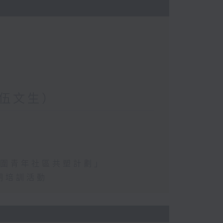
伍文生）
水圍青年社區共塑計劃」
期培訓活動