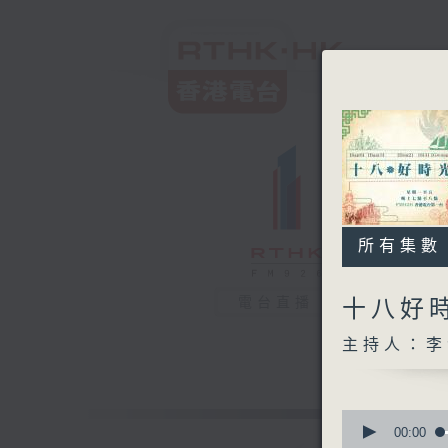
所有集數
電台直播
十八好
主持人：李
0
seconds
00:00