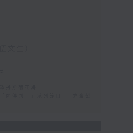
伍文生）
史
斯羅丹斯菊花海
「師傅到！」系列節目 — 蜂蜜製