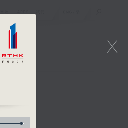
重溫
APPS
我們
ENG
/
簡
X
何展鵬