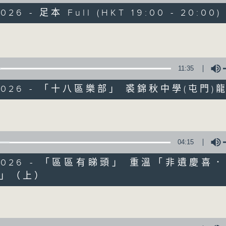
走出廣播道、深入十八區
2026 - 足本 Full (HKT 19:00 - 20:00)
遊歷大街小巷、尋覓美好時光
區區香港、區區寶藏
Volume
十八好時光
主持：李漫芬、伍文生、區凱聲、林詠雯、何展鵬
11:35
製作團隊: 何展鵬、呂德琳、葉嘉兒、羅璟、魚仔
監製: 林嘉瑜
/2026 - 「十八區樂部」 裘錦秋中學(屯門)
**LIKE 及 追蹤FB專頁，緊貼十八好時光
Volume
FB:
www.facebook.com/18heartfeltvibes.rthk
IG:
instagram.com/18heartfeltvibes.rthk
04:15
6/2026 - 「區區有睇頭」 重溫「非遺慶喜
」（上）
Volume