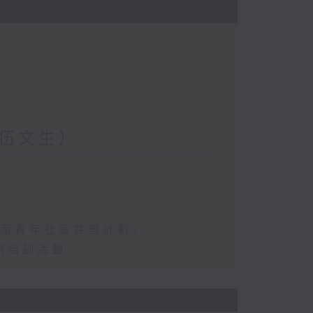
伍文生）
水圍青年社區共塑計劃」
期培訓活動