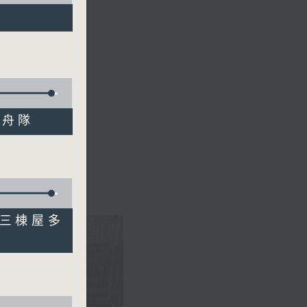
龍舟隊
．三棟屋多