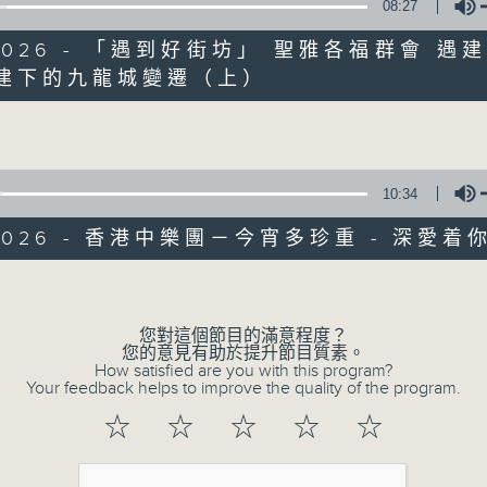
08:27
6/2026 - 「遇到好街坊」 聖雅各福群會 遇
建下的九龍城變遷（上）
Volume
10:34
/2026 - 香港中樂團－今宵多珍重 - 深愛着
Volume
您對這個節目的滿意程度？
您的意見有助於提升節目質素。
How satisfied are you with this program?
05/08/2026
Your feedback helps to improve the quality of the program.
☆
☆
☆
☆
☆
十八好時光（區凱聲、李漫芬、伍
0
seconds
00:00
of