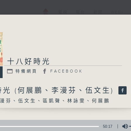
電視
電台
新聞
WEB+
十八好時光
十八好時光
特備網頁
FACEBOOK
特備網頁
FACEBOOK
所有集數
時光 (何展鵬、李漫芬、伍文生)
漫芬、伍文生、區凱聲、林詠雯、何展鵬
您喜歡這個節目嗎?
主持人：李漫芬、伍文生、區凱聲、林詠雯、
50:17