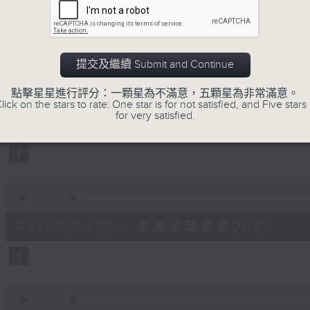
56
05/08/2026 - 足本 Full (HKT 19:04
minutes,
0
seconds
Volume
90%
提交及繼續 Submit and Continue
0
點擊星星進行評分：一顆星為不滿意，五顆星為非常滿意。
seconds
00:00
lick on the stars to rate: One star is for not satisfied, and Five stars 
of
for very satisfied.
12
05/08/2026 - 「社區有我幫」《全城
minutes,
41
seconds
Volume
90%
0
seconds
00:00
of
6
05/08/2026 - 香港足球盛會2026
minutes,
44
seconds
Volume
90%
0
seconds
00:00