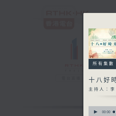
所有集數
電台直播
十八好
主持人：李
0
seconds
00:00