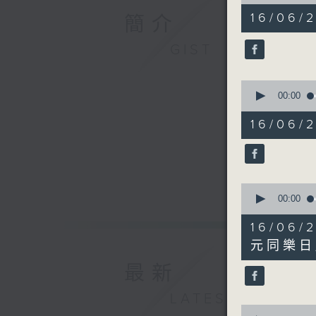
of
50
16/06/
簡介
minutes,
17
seconds
GIST
90%
0
seconds
00:00
of
11
16/06
minutes,
35
seconds
90%
0
seconds
00:00
of
4
16/0
minutes,
15
元同樂日
seconds
90%
最新
LATEST
0