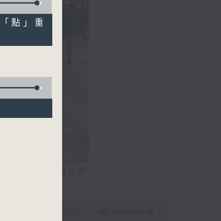
建「點」重
你
相片集
文生）
56:00