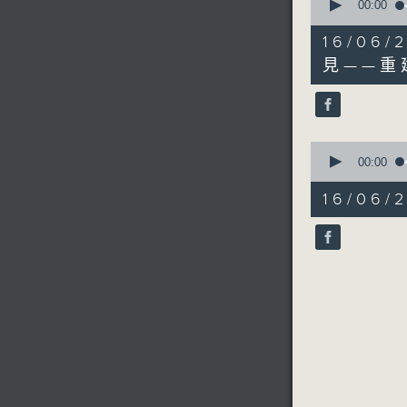
seconds
00:00
of
8
16/0
minutes,
27
見——重
seconds
90%
0
seconds
00:00
of
10
16/06
minutes,
34
seconds
90%