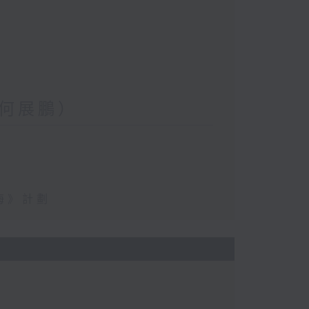
何展鵬）
海》計劃