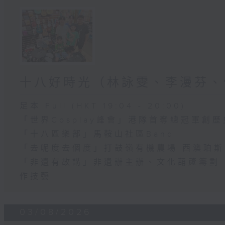
十八好時光（林詠雯、李漫芬、
足本 Full (HKT 19:04 - 20:00)
「世界Cosplay峰會」港隊首奪總冠軍創歷
「十八區樂部」馬鞍山社區Band
「去呢度去個度」打鼓嶺有機農場 西澳珀
「非遺有故講」非遺辦主辦、文化葫蘆籌劃 
作技藝
03/08/2026