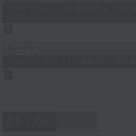
of
11
05/08/2026 - 「遇到好街坊」「
minutes,
57
共塑計劃」
seconds
Volume
90%
0
seconds
00:00
of
9
05/08/2026 - 「十八區樂部」「
minutes,
14
seconds
Volume
90%
07 - 08
2026