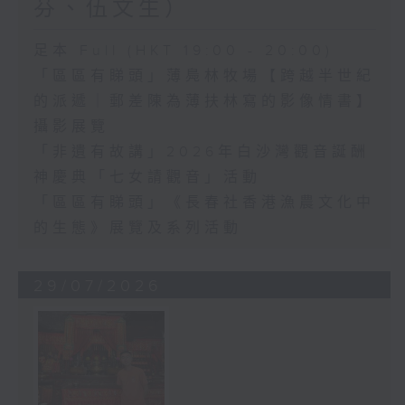
芬、伍文生）
足本 Full (HKT 19:00 - 20:00)
「區區有睇頭」薄鳧林牧場【跨越半世紀
的派遞｜郵差陳為薄扶林寫的影像情書】
攝影展覽
「非遺有故講」2026年白沙灣觀音誕酬
神慶典「七女請觀音」活動
「區區有睇頭」《長春社香港漁農文化中
的生態》展覽及系列活動
29/07/2026