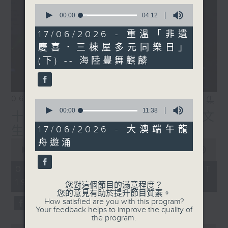
0
seconds
00:00
04:12
of
4
17/06/2026 - 重溫「非遺
minutes,
慶喜．三棟屋多元同樂日」
12
seconds
(下) -- 海陸豐舞麒麟
06/08/2026
相片集
0
seconds
00:00
11:38
十八好時光（區凱聲、伍文
of
11
17/06/2026 - 大澳端午龍
生、何展鵬）
minutes,
舟遊涌
0
38
seconds
00:00
55:59
seconds
of
55
06/08/2026 - 足本 Full (HKT
minutes,
19:04 - 20:00)
59
您對這個節目的滿意程度？
seconds
您的意見有助於提升節目質素。
How satisfied are you with this program?
Your feedback helps to improve the quality of
the program.
0