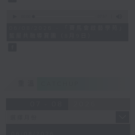
0
seconds
00:00
07:57
of
7
06/08/2026 - 「賽馬會啟藝學苑」
minutes,
藍屋共融導賞團（8月9日）
57
seconds
重溫
CATCHUP
07 - 08
2026
06/08/2026