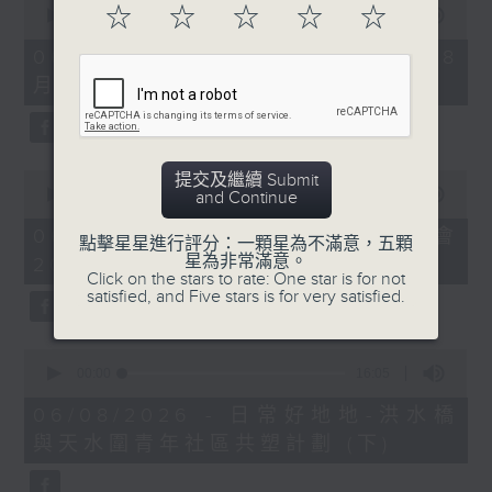
☆
☆
☆
☆
☆
seconds
00:00
09:10
of
9
06/08/2026 - 第36屆美食博覽（8
minutes,
月13日起至17日）
10
seconds
0
提交及繼續 Submit
seconds
00:00
07:17
and Continue
of
7
06/08/2026 - 世界Cosplay高峰會
點擊星星進行評分：一顆星為不滿意，五顆
minutes,
星為非常滿意。
2026
17
Click on the stars to rate: One star is for not
seconds
satisfied, and Five stars is for very satisfied.
0
seconds
00:00
16:05
of
16
06/08/2026 - 日常好地地-洪水橋
minutes,
與天水圍青年社區共塑計劃 (下)
5
seconds