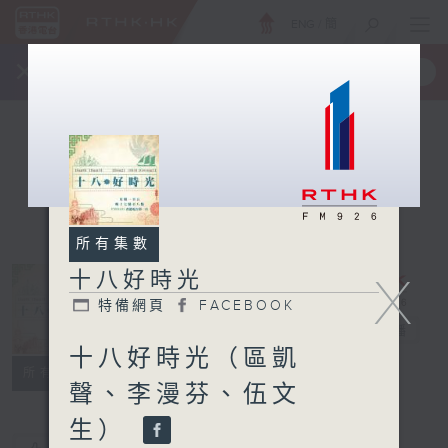
ENG
/
簡
×
全新 RTHK On The Go
取得
一手掌握 RTHK 電台、電視節目
所有集數
十八好時光
X
特備網頁
FACEBOOK
十八好時光
電台直播
十八好時光（區凱
特備網頁
FACEBOOK
所有集數
聲、李漫芬、伍文
生）