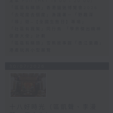
足本 Full (HKT 19:00 - 20:00)
「區區有睇頭」香港貓迷博覽會2026
「去呢度去個度」漁護署－「野趣深
『導』遊–【全國生態日】專場」
「社區有我幫」同行鳥 「學界傑出精神
健康大使」計劃
「區區有睇頭」雪熊故事館「香江童趣」
港產玩具小型展覽
30/07/2026
十八好時光（區凱聲、李漫