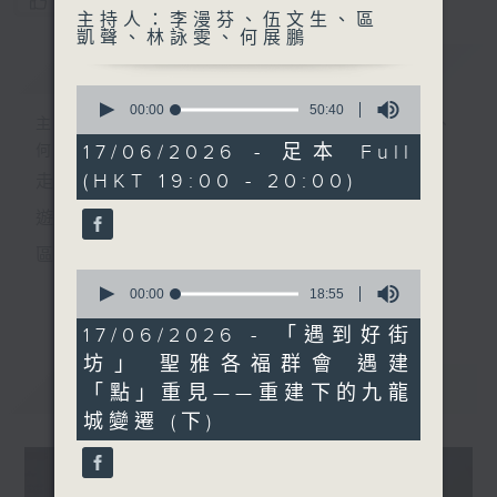
您喜歡這個節目嗎?
主持人：李漫芬、伍文生、區
凱聲、林詠雯、何展鵬
簡介
GIST
0
seconds
00:00
50:40
主持人：李漫芬、伍文生、區凱聲、林詠雯、
of
50
17/06/2026 - 足本 Full
何展鵬
minutes,
(HKT 19:00 - 20:00)
走出廣播道、深入十八區
40
seconds
遊歷大街小巷、尋覓美好時光
區區香港、區區寶藏
0
十八好時光
seconds
00:00
18:55
更多...
of
主持：李漫芬、伍文生、區凱聲、林詠雯、何展鵬
18
17/06/2026 - 「遇到好街
minutes,
坊」 聖雅各福群會 遇建
監製: 林嘉瑜
55
seconds
最新
LATEST
「點」重見——重建下的九龍
**LIKE 及 追蹤FB專頁，緊貼十八好時光
城變遷 (下)
FB:
www.facebook.com/18heartfeltvibes.rthk
IG:
instagram.com/18heartfeltvibes.rthk