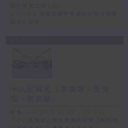
灣仔洪聖古廟 (上)
L'ÉCOLE 珠寶藝術學院香港分校《深珊
藏珍》展覽
27/07/2026
十八好時光（李漫芬、伍文
生、何展鵬）
足本 Full (HKT 19:00 - 20:00)
「十八區樂部」嗇色園黃大仙祠《你和義