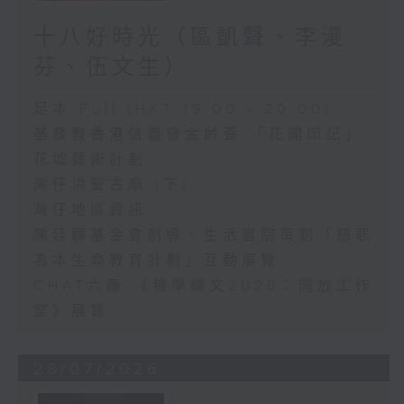
十八好時光（區凱聲、李漫
芬、伍文生）
足本 Full (HKT 19:00 - 20:00)
基督教香港信義會金齡薈 「花開印記」
花墟藝術計劃
灣仔洪聖古廟 (下)
灣仔地區資訊
陳廷驊基金會創導、生活書院策劃「慈悲
為本生命教育計劃」互動展覽
CHAT六廠 《種學織文2026：開放工作
室》展覽
28/07/2026