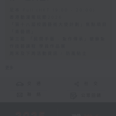
足本 Full (HKT 19:00 - 20:00)
香港動漫電玩節2026
「第十八屆校園藝術大使計劃」焦點項目
「青藝週」
第三屆 「民間手藝 · 紮作傳承」貔貅紮
作技藝課程 學員作品展
周末及下周活動資訊 / 防風貼士
更多 ...
交 通
社 交
聯 絡
公眾回饋