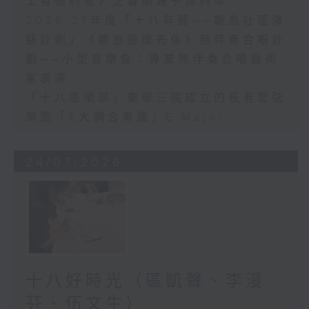
工有個約會》之暑期親子嗇科學
2026-27年度「十八有藝──離島社區演
藝計劃」《離島邊度先係》無伴奏合唱計
劃──小型音樂會：專業無伴奏合唱藝術
家表演
「十八區樂部」東華三院成立的長者管弦
樂團「E大調合奏團」E Major
24/07/2026
十八好時光（區凱聲、李漫
芬、伍文生）