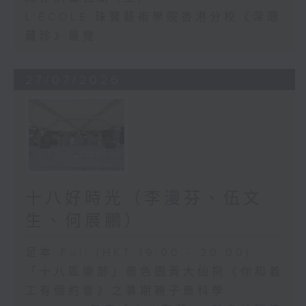
L'ÉCOLE 珠寶藝術學院香港分校《深珊
藏珍》展覽
27/07/2026
十八好時光（李漫芬、伍文
生、何展鵬）
足本 Full (HKT 19:00 - 20:00)
「十八區樂部」嗇色園黃大仙祠《你和義
工有個約會》之暑期親子嗇科學