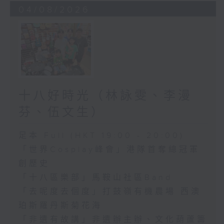
04/08/2026
十八好時光（林詠雯、李漫
芬、伍文生）
足本 Full (HKT 19:00 - 20:00)
「世界Cosplay峰會」港隊首奪總冠軍
創歷史
「十八區樂部」馬鞍山社區Band
「去呢度去個度」打鼓嶺有機農場 西澳
珀斯羅丹斯菊花海
「非遺有故講」非遺辦主辦、文化葫蘆籌