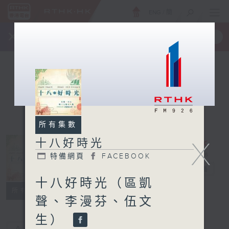
ENG
/
簡
×
全新 RTHK On The Go
取得
一手掌握 RTHK 電台、電視節目
所有集數
X
十八好時光
特備網頁
FACEBOOK
十八好時光
電台直播
十八好時光（區凱
特備網頁
FACEBOOK
所有集數
聲、李漫芬、伍文
生）