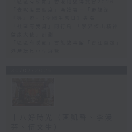
「區區有睇頭」香港貓迷博覽會2026
「去呢度去個度」漁護署－「野趣深
『導』遊–【全國生態日】專場」
「社區有我幫」同行鳥 「學界傑出精神
健康大使」計劃
「區區有睇頭」雪熊故事館「香江童趣」
港產玩具小型展覽
30/07/2026
十八好時光（區凱聲、李漫
芬、伍文生）