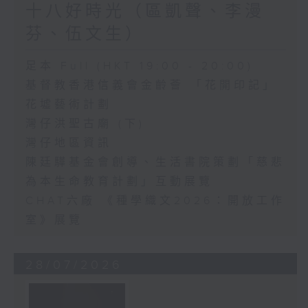
十八好時光（區凱聲、李漫
芬、伍文生）
足本 Full (HKT 19:00 - 20:00)
基督教香港信義會金齡薈 「花開印記」
花墟藝術計劃
灣仔洪聖古廟 (下)
灣仔地區資訊
陳廷驊基金會創導、生活書院策劃「慈悲
為本生命教育計劃」互動展覽
CHAT六廠 《種學織文2026：開放工作
室》展覽
28/07/2026