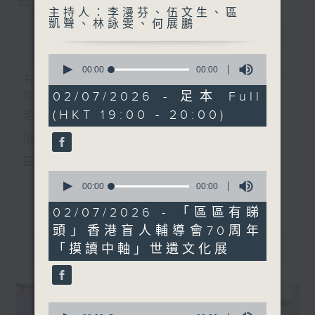
您喜歡這個節目嗎?
主持人：李漫芬、伍文生、區
凱聲、林詠雯、何展鵬
簡介
GIST
0
seconds
00:00
00:00
主持人：李漫芬、伍文生、區凱聲、林詠雯、
of
0
02/07/2026 - 足本 Full
何展鵬
seconds
(HKT 19:00 - 20:00)
走出廣播道、深入十八區
遊歷大街小巷、尋覓美好時光
區區香港、區區寶藏
0
十八好時光
seconds
00:00
00:00
更多...
of
主持：李漫芬、伍文生、區凱聲、林詠雯、何展鵬
0
02/07/2026 - 「區區有睇
seconds
頭」香港盲人輔導會70周年
監製: 林嘉瑜
最新
LATEST
「摸讀中軸」世遺文化展
**LIKE 及 追蹤FB專頁，緊貼十八好時光
FB:
www.facebook.com/18heartfeltvibes.rthk
IG:
instagram.com/18heartfeltvibes.rthk
0