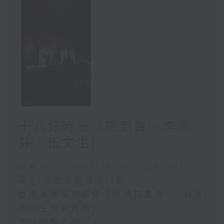
十八好時光（區凱聲、李漫
芬、伍文生）
足本 Full (HKT 19:00 - 20:00)
第27屆香港動漫電玩節
香港濕地保育協會「魚塘四重奏 — 日落
魚塘生態導賞團」
灣仔洪聖古廟 (上)