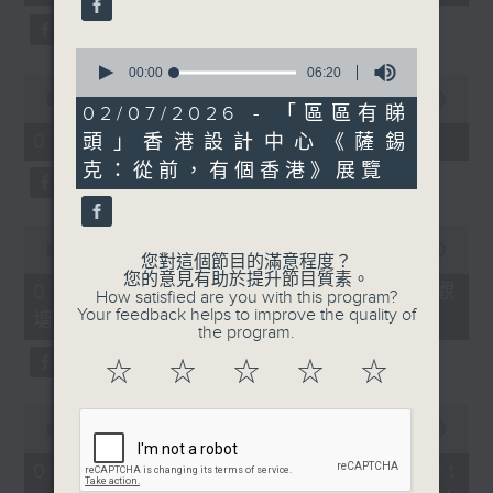
seconds
0
seconds
00:00
06:20
0
of
seconds
00:00
11:45
6
02/07/2026 - 「區區有睇
of
minutes,
11
07/08/2026 - 兒童飛龍大使
頭」香港設計中心《薩錫
20
minutes,
seconds
克：從前，有個香港》展覽
45
seconds
0
seconds
00:00
15:02
您對這個節目的滿意程度？
of
您的意見有助於提升節目質素。
15
07/08/2026 - 「遇到好街坊」 觀
How satisfied are you with this program?
minutes,
Your feedback helps to improve the quality of
塘花園大廈重建首批居民入伙
2
the program.
seconds
☆
☆
☆
☆
☆
0
seconds
00:00
09:41
of
9
07/08/2026 - 「區區有睇頭」 Art
minutes,