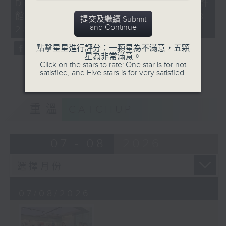
Dreamers x 香港設計中心DX設計
41
seconds
館 「喵遊記Meow-cation」 (6/8-
提交及繼續 Submit
and Continue
2/11)
點擊星星進行評分：一顆星為不滿意，五顆
星為非常滿意。
Click on the stars to rate: One star is for not
satisfied, and Five stars is for very satisfied.
重溫
CATCHUP
07 - 08
2026
07/08/2026