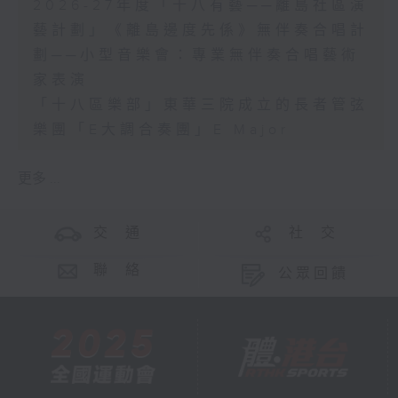
2026-27年度「十八有藝──離島社區演
藝計劃」《離島邊度先係》無伴奏合唱計
劃──小型音樂會：專業無伴奏合唱藝術
家表演
「十八區樂部」東華三院成立的長者管弦
樂團「E大調合奏團」E Major
更多 ...
交 通
社 交
聯 絡
公眾回饋