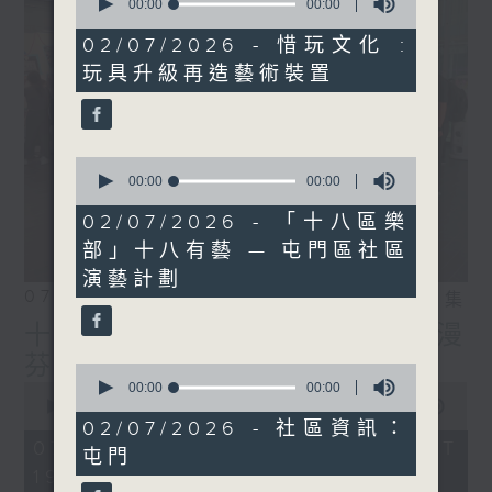
seconds
00:00
00:00
of
0
02/07/2026 - 惜玩文化 :
seconds
玩具升級再造藝術裝置
0
seconds
00:00
08:14
of
8
02/07/2026 - 「十八區樂
minutes,
部」十八有藝 — 屯門區社區
14
seconds
演藝計劃
07/08/2026
相片集
十八好時光（區凱聲、李漫
芬、伍文生）
0
seconds
00:00
00:00
0
of
seconds
00:00
55:59
0
of
02/07/2026 - 社區資訊：
seconds
55
07/08/2026 - 足本 Full (HKT
屯門
minutes,
19:04 - 20:00)
59