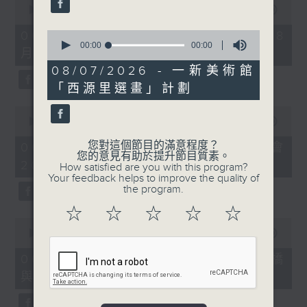
seconds
00:00
09:10
of
9
06/08/2026 - 第36屆美食博覽（8
0
minutes,
seconds
00:00
00:00
月13日起至17日）
10
of
seconds
0
08/07/2026 - 一新美術館
seconds
「西源里選畫」計劃
0
seconds
00:00
07:17
of
7
您對這個節目的滿意程度？
06/08/2026 - 世界Cosplay高峰會
minutes,
您的意見有助於提升節目質素。
2026
17
How satisfied are you with this program?
seconds
Your feedback helps to improve the quality of
the program.
☆
☆
☆
☆
☆
0
seconds
00:00
16:05
of
16
06/08/2026 - 日常好地地-洪水橋
minutes,
與天水圍青年社區共塑計劃 (下)
5
seconds