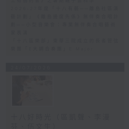
工有個約會》之暑期親子嗇科學
2026-27年度「十八有藝──離島社區演
藝計劃」《離島邊度先係》無伴奏合唱計
劃──小型音樂會：專業無伴奏合唱藝術
家表演
「十八區樂部」東華三院成立的長者管弦
樂團「E大調合奏團」E Major
24/07/2026
十八好時光（區凱聲、李漫
芬、伍文生）