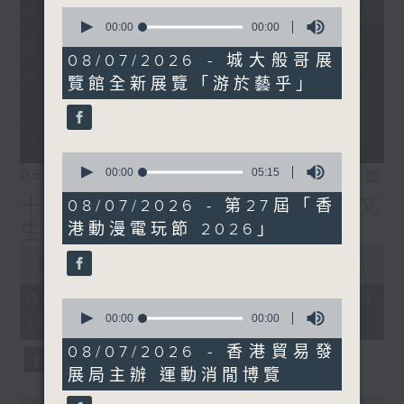
0
seconds
00:00
05:11
of
5
08/07/2026 - 城大般哥展
minutes,
覽館全新展覽「游於藝乎」
11
seconds
0
seconds
00:00
05:15
06/08/2026
相片集
of
5
十八好時光（區凱聲、伍文
08/07/2026 - 第27屆「香
minutes,
港動漫電玩節 2026」
生、何展鵬）
15
seconds
0
seconds
00:00
55:59
of
55
06/08/2026 - 足本 Full (HKT
0
minutes,
seconds
00:00
00:00
19:04 - 20:00)
59
of
seconds
0
08/07/2026 - 香港貿易發
seconds
展局主辦 運動消閒博覽
0