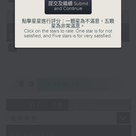
提交及繼續 Submit
and Continue
0
seconds
00:00
07:57
點擊星星進行評分：一顆星為不滿意，五顆
of
星為非常滿意。
7
06/08/2026 - 「賽馬會啟藝學苑」
Click on the stars to rate: One star is for not
minutes,
藍屋共融導賞團（8月9日）
satisfied, and Five stars is for very satisfied.
57
seconds
重溫
CATCHUP
07 - 08
2026
06/08/2026