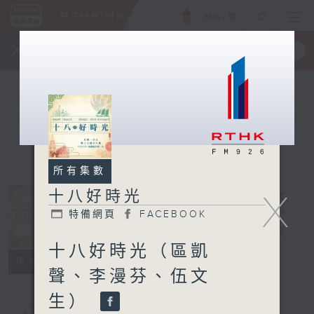
ENG
/
簡
×
全新 RTHK On The Go
取得
一手掌握 RTHK 電台、電視節目
所有集數
十八好時光
X
特備網頁
FACEBOOK
十八好時光
電台直播
十八好時光（區凱
特備網頁
FACEBOOK
所有集數
聲、李漫芬、伍文
生）