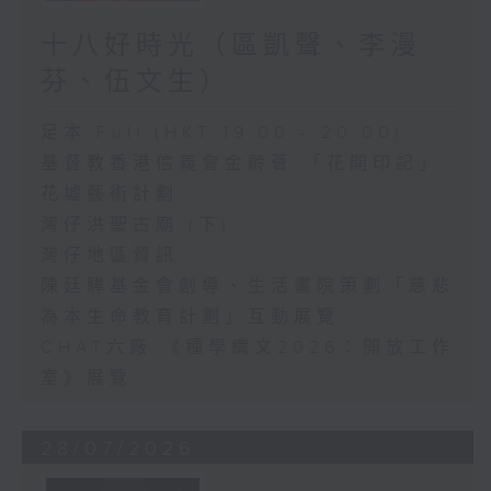
十八好時光（區凱聲、李漫
芬、伍文生）
足本 Full (HKT 19:00 - 20:00)
基督教香港信義會金齡薈 「花開印記」
花墟藝術計劃
灣仔洪聖古廟 (下)
灣仔地區資訊
陳廷驊基金會創導、生活書院策劃「慈悲
為本生命教育計劃」互動展覽
CHAT六廠 《種學織文2026：開放工作
室》展覽
28/07/2026