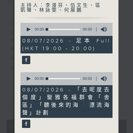
您喜歡這個節目嗎?
主持人：李漫芬、伍文生、區
凱聲、林詠雯、何展鵬
簡介
GIST
0
seconds
00:00
00:00
主持人：李漫芬、伍文生、區凱聲、林詠雯、
of
0
08/07/2026 - 足本 Full
何展鵬
seconds
(HKT 19:00 - 20:00)
走出廣播道、深入十八區
遊歷大街小巷、尋覓美好時光
區區香港、區區寶藏
0
十八好時光
seconds
00:00
00:00
更多...
of
主持：李漫芬、伍文生、區凱聲、林詠雯、何展鵬
0
08/07/2026 - 「去呢度去
seconds
個度」聖雅各福群會「舍
監製: 林嘉瑜
最新
LATEST
區」「聽後來的海 · 漂流海
**LIKE 及 追蹤FB專頁，緊貼十八好時光
聲」計劃
FB:
www.facebook.com/18heartfeltvibes.rthk
IG:
instagram.com/18heartfeltvibes.rthk