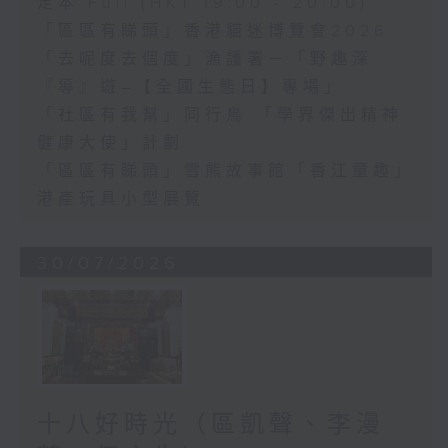
足本 Full (HKT 19:00 - 20:00)
「區區有睇頭」香港貓迷博覽會2026
「去呢度去個度」漁護署－「野趣深
『導』遊–【全國生態日】專場」
「社區有我幫」同行鳥 「學界傑出精神
健康大使」計劃
「區區有睇頭」雪熊故事館「香江童趣」
港產玩具小型展覽
30/07/2026
十八好時光（區凱聲、李漫