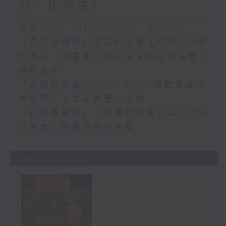
芬、伍文生）
足本 Full (HKT 19:00 - 20:00)
「區區有睇頭」薄鳧林牧場【跨越半世紀
的派遞｜郵差陳為薄扶林寫的影像情書】
攝影展覽
「非遺有故講」2026年白沙灣觀音誕酬
神慶典「七女請觀音」活動
「區區有睇頭」《長春社香港漁農文化中
的生態》展覽及系列活動
29/07/2026