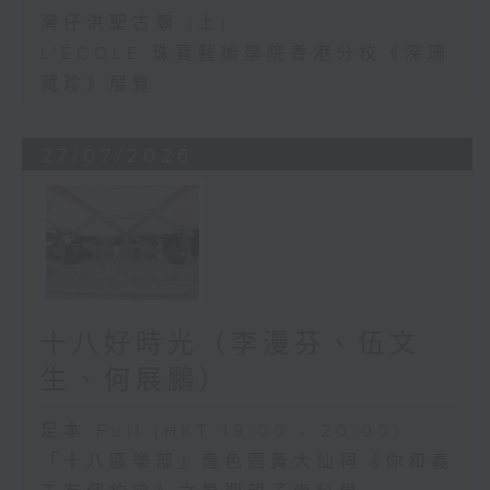
灣仔洪聖古廟 (上)
L'ÉCOLE 珠寶藝術學院香港分校《深珊
藏珍》展覽
27/07/2026
十八好時光（李漫芬、伍文
生、何展鵬）
足本 Full (HKT 19:00 - 20:00)
「十八區樂部」嗇色園黃大仙祠《你和義