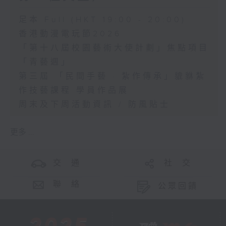
足本 Full (HKT 19:00 - 20:00)
香港動漫電玩節2026
「第十八屆校園藝術大使計劃」焦點項目
「青藝週」
第三屆 「民間手藝 · 紮作傳承」貔貅紮
作技藝課程 學員作品展
周末及下周活動資訊 / 防風貼士
更多 ...
交 通
社 交
聯 絡
公眾回饋