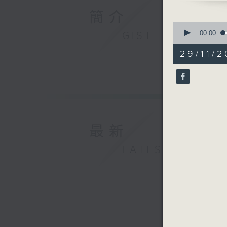
簡介
0
seconds
00:00
GIST
of
52
29/11/2
minutes,
42
seconds
90%
最新
LATEST