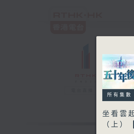
電台直播
所有集數
坐看雲
（上）