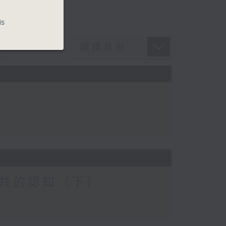
is
共的認知（下）