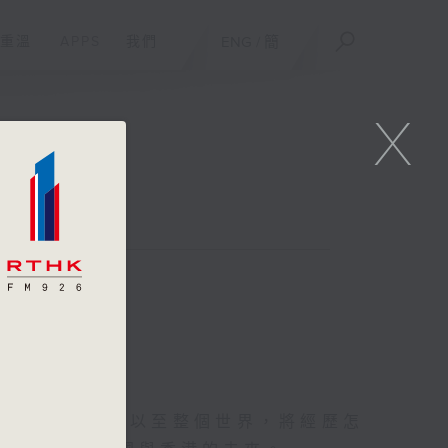
重溫
APPS
我們
ENG
/
簡
X
年後香港、中國以至整個世界，將經歷怎