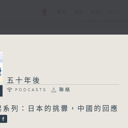
電視
電台
新聞
WEB+
五十年後
PODCASTS
聯絡
所有集數
五十年後
聯絡
PODCASTS
您喜歡這個節目嗎?
起系列：日本的挑釁，中國的回應
鄧小平承諾「香港 50 年不變」，然而五十