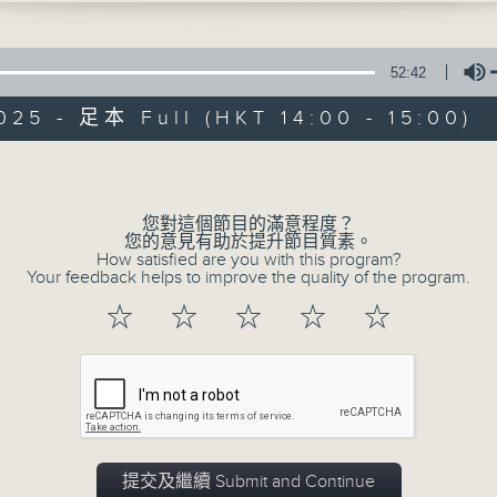
樣的變革? 葉國華以「五十年後」為題作清
52:42
025 - 足本 Full (HKT 14:00 - 15:00)
Volume
01/08/2026
您對這個節目的滿意程度？
您的意見有助於提升節目質素。
How satisfied are you with this program?
盛世再臨系列：八一建軍節
Your feedback helps to improve the quality of the program.
0
☆
☆
☆
☆
☆
seconds
00:00
of
53
01/08/2026 - 足本 Full (HKT 14:00 
minutes,
14
seconds
Volume
90%
提交及繼續 Submit and Continue