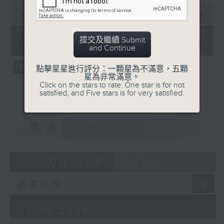
0
seconds
00:00
52:55
of
52
08/08/2026 - 足本 Full (HKT
minutes,
提交及繼續 Submit
14:00 - 15:00)
55
and Continue
seconds
點擊星星進行評分：一顆星為不滿意，五顆
星為非常滿意。
Click on the stars to rate: One star is for not
satisfied, and Five stars is for very satisfied.
重溫
CATCHUP
06 - 08
2026
08/08/2026