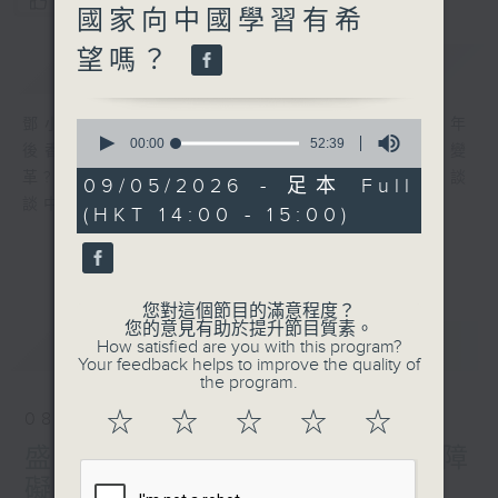
您喜歡這個節目嗎?
國家向中國學習有希
望嗎？
簡介
GIST
鄧小平承諾「香港 50 年不變」，然而五十年
0
seconds
00:00
52:39
後香港、中國以至整個世界，將經歷怎樣的變
of
革? 葉國華以「五十年後」為題作清談節目，談
52
09/05/2026 - 足本 Full
minutes,
談中國與香港的未來。
(HKT 14:00 - 15:00)
39
seconds
您對這個節目的滿意程度？
您的意見有助於提升節目質素。
最新
LATEST
How satisfied are you with this program?
Your feedback helps to improve the quality of
the program.
☆
☆
☆
☆
☆
08/08/2026
盛世再臨系列：全球發展的障
礙是民心的疏隔