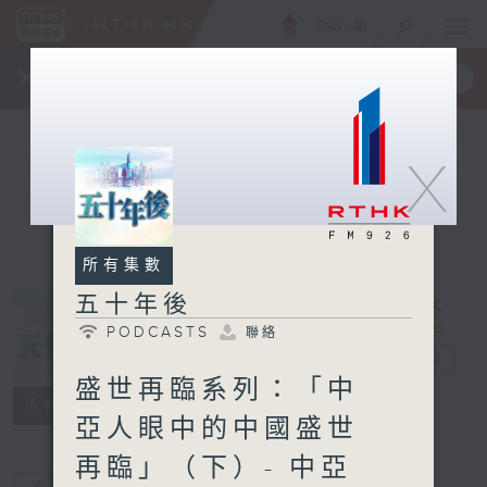
ENG
/
簡
×
全新 RTHK On The Go
取得
一手掌握 RTHK 電台、電視節目
X
所有集數
五十年後
PODCASTS
聯絡
五十年後
電台直播
盛世再臨系列：「中
PODCASTS
聯絡
所有集數
亞人眼中的中國盛世
再臨」（下）- 中亞