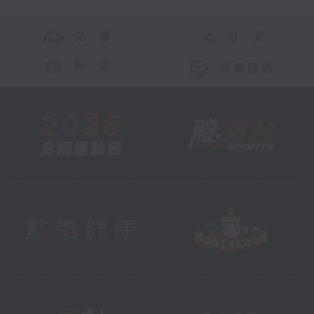
交 通
社 交
聯 絡
公眾回饋