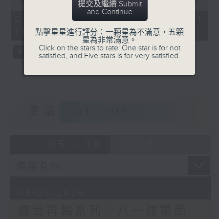
seconds
00:00
53:14
提交及繼續 Submit
of
and Continue
53
01/08/2026 - 足本 Full (HKT
minutes,
14:00 - 15:00)
點擊星星進行評分：一顆星為不滿意，五顆
14
星為非常滿意。
seconds
Click on the stars to rate: One star is for not
satisfied, and Five stars is for very satisfied.
重溫
CATCHUP
05 - 08
2026
01/08/2026
盛世再臨系列：八一建軍節