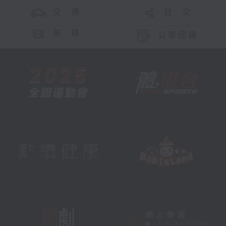
交 通
社 交
聯 絡
公眾回饋