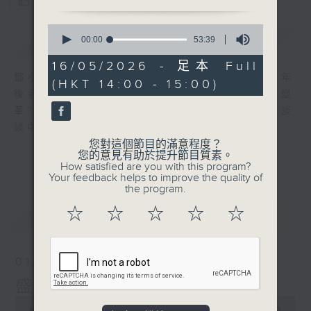
您喜歡這個節目嗎?
0
簡介
seconds
GIST
00:00
53:39
of
53
16/05/2026 - 足本 Full
minutes,
鄧小平承諾「香港 50 年不變」，然而五十年
(HKT 14:00 - 15:00)
39
後香港、中國以至整個世界，將經歷怎樣的變
seconds
革? 葉國華以「五十年後」為題作清談節目，談
談中國與香港的未來。
您對這個節目的滿意程度？
您的意見有助於提升節目質素。
How satisfied are you with this program?
Your feedback helps to improve the quality of
the program.
☆
☆
☆
☆
☆
最新
LATEST
01/08/2026
盛世再臨系列：八一建軍節
0