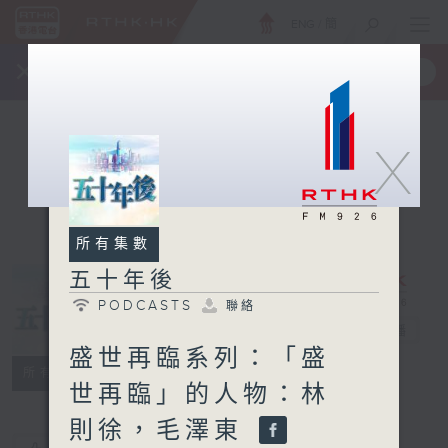
ENG
/
簡
×
全新 RTHK On The Go
取得
一手掌握 RTHK 電台、電視節目
X
所有集數
五十年後
PODCASTS
聯絡
五十年後
電台直播
盛世再臨系列：「盛
PODCASTS
聯絡
所有集數
世再臨」的人物：林
則徐，毛澤東