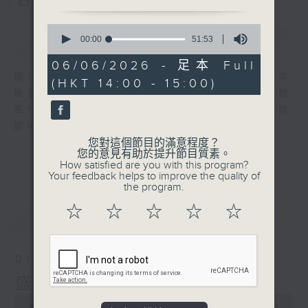
您喜歡這個節目嗎?
0
簡介
seconds
GIST
00:00
51:53
of
51
06/06/2026 - 足本 Full
minutes,
鄧小平承諾「香港 50 年不變」，然而五十年
(HKT 14:00 - 15:00)
53
後香港、中國以至整個世界，將經歷怎樣的變
seconds
革? 葉國華以「五十年後」為題作清談節目，談
談中國與香港的未來。
您對這個節目的滿意程度？
您的意見有助於提升節目質素。
How satisfied are you with this program?
Your feedback helps to improve the quality of
the program.
☆
☆
☆
☆
☆
最新
LATEST
01/08/2026
盛世再臨系列：八一建軍節
0