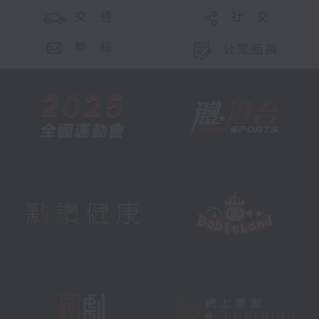
交 通
社 交
聯 絡
公眾回饋