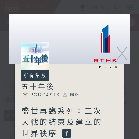
ENG
/
簡
×
全新 RTHK On The Go
取得
一手掌握 RTHK 電台、電視節目
X
所有集數
五十年後
PODCASTS
聯絡
五十年後
電台直播
盛世再臨系列：二次
PODCASTS
聯絡
所有集數
大戰的結束及建立的
世界秩序