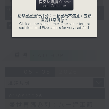
seconds
00:00
53:14
提交及繼續 Submit
of
and Continue
53
01/08/2026 - 足本 Full (HKT
minutes,
14:00 - 15:00)
點擊星星進行評分：一顆星為不滿意，五顆
14
星為非常滿意。
seconds
Click on the stars to rate: One star is for not
satisfied, and Five stars is for very satisfied.
重溫
CATCHUP
05 - 08
2026
01/08/2026
盛世再臨系列：八一建軍節