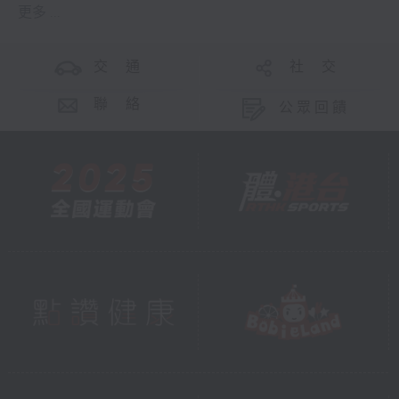
更多 ...
交 通
社 交
聯 絡
公眾回饋