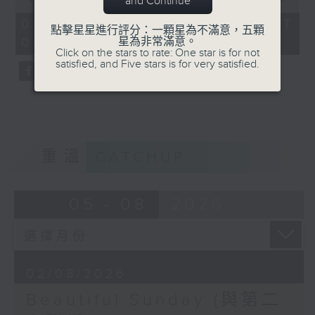
and Continue
of
0
02/08/2026 - 足本 Full (HKT
點擊星星進行評分：一顆星為不滿意，五顆
seconds
星為非常滿意。
06:00 - 07:00)
Click on the stars to rate: One star is for not
satisfied, and Five stars is for very satisfied.
重溫
CATCHUP
05 - 08
2026
02/08/2026
Beautiful Sunday (與第二