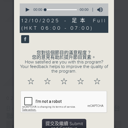
0
seconds
00:00
00:00
簡介
GIST
of
0
12/10/2025 - 足本 Full
seconds
(HKT 06:00 - 07:00)
您對這個節目的滿意程度？
您的意見有助於提升節目質素。
How satisfied are you with this program?
Your feedback helps to improve the quality of
the program.
最新
LATEST
☆
☆
☆
☆
☆
02/08/2026
Beautiful Sunday (與第二台
聯播)
0
提交及繼續 Submit
seconds
00:00
00:00