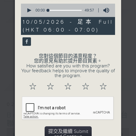
0
seconds
00:00
49:57
簡介
GIST
of
49
10/05/2026 - 足本 Full
minutes,
(HKT 06:00 - 07:00)
57
seconds
您對這個節目的滿意程度？
您的意見有助於提升節目質素。
How satisfied are you with this program?
Your feedback helps to improve the quality of
the program.
最新
LATEST
☆
☆
☆
☆
☆
02/08/2026
Beautiful Sunday (與第二台
聯播)
0
提交及繼續 Submit
seconds
00:00
50:17