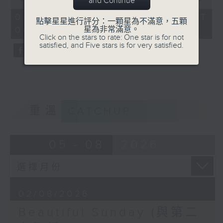
and Continue
of
50
02/08/2026 - 足本 Full (HKT
點擊星星進行評分：一顆星為不滿意，五顆
minutes,
星為非常滿意。
06:00 - 07:00)
17
Click on the stars to rate: One star is for not
seconds
satisfied, and Five stars is for very satisfied.
重溫
CATCHUP
05 - 08
2026
02/08/2026
Beautiful Sunday (與第二