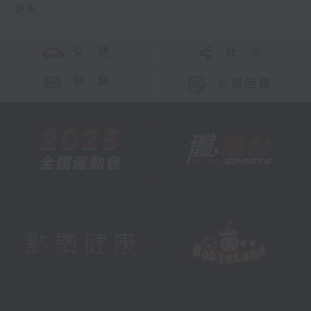
更多 ...
交 通
社 交
聯 絡
公眾回饋