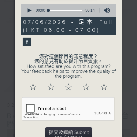
0
seconds
00:00
50:14
簡介
GIST
of
50
07/06/2026 - 足本 Full
minutes,
(HKT 06:00 - 07:00)
14
seconds
您對這個節目的滿意程度？
您的意見有助於提升節目質素。
How satisfied are you with this program?
Your feedback helps to improve the quality of
the program.
最新
LATEST
☆
☆
☆
☆
☆
02/08/2026
Beautiful Sunday (與第二台
聯播)
0
提交及繼續 Submit
seconds
00:00
50:17