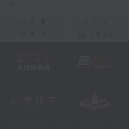
更多 ...
交 通
社 交
聯 絡
公眾回饋