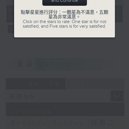
and Continue
of
50
02/08/2026 - 足本 Full (HKT
點擊星星進行評分：一顆星為不滿意，五顆
minutes,
星為非常滿意。
06:00 - 07:00)
17
Click on the stars to rate: One star is for not
seconds
satisfied, and Five stars is for very satisfied.
重溫
CATCHUP
05 - 08
2026
02/08/2026
Beautiful Sunday (與第二