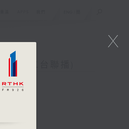
重溫
APPS
我們
ENG
/
簡
X
day (與第二台聯播)