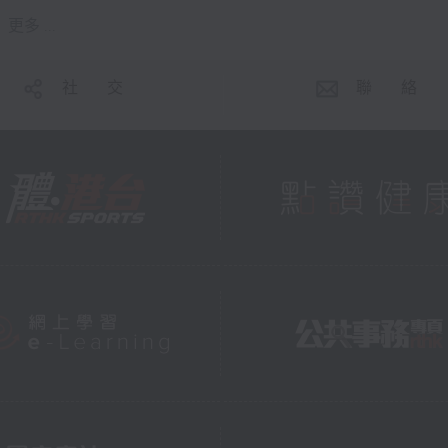
更多 ...
社 交
聯 絡