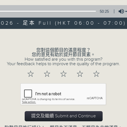
50:25
2026 - 足本 Full (HKT 06:00 - 07:00)
Volume
您對這個節目的滿意程度？
02/08/2026
您的意見有助於提升節目質素。
How satisfied are you with this program?
Your feedback helps to improve the quality of the program.
Beautiful Sunday (與第二台聯
☆
☆
☆
☆
☆
0
seconds
00:00
of
50
02/08/2026 - 足本 Full (HKT 06:00
minutes,
17
seconds
Volume
90%
提交及繼續 Submit and Continue