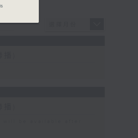
is
聯播)
聯播)
 be available after