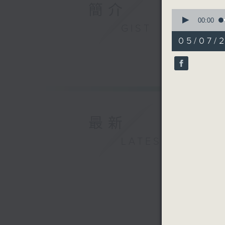
簡介
0
seconds
00:00
GIST
of
50
05/07/
minutes,
25
seconds
90%
最新
LATEST