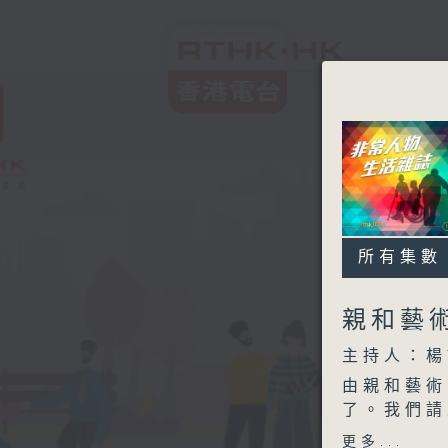
所有集數
親和藝
主持人：楊
由親和藝術
了。我們請
嬌老師和中
更多...