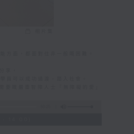
相片集
技能方面，都面對住非一般嘅困難。
嘅分享，
等學員可以成功過渡，踏入社會。
有需要嘅嚴重智障人士「無障礙的愛」
50:25
- 14:00)