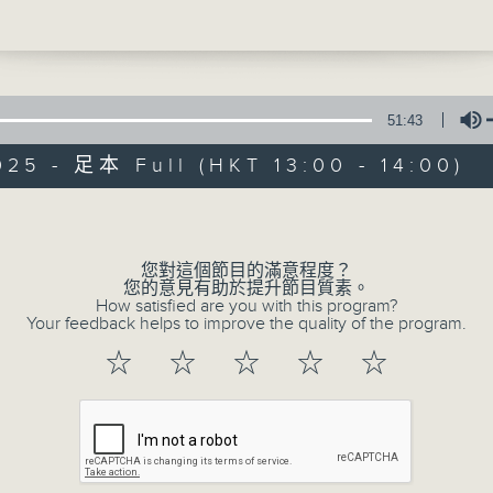
術慈善基金創辦人陳杏儀也介紹了一些其他得獎
主辦多次獎項過程中的感受。
非常人物生活雜誌
51:43
025 - 足本 Full (HKT 13:00 - 14:00)
非常人物生活雜誌
Volume
FACEBOOK
聯絡
所有集數
您對這個節目的滿意程度？
您的意見有助於提升節目質素。
How satisfied are you with this program?
Your feedback helps to improve the quality of the program.
您喜歡這個節目嗎?
☆
☆
☆
☆
☆
主持人：楊詩敏、邱焱
香港電台第一台自2008年推出《非常人物