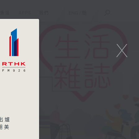
重溫
APPS
我們
ENG
/
簡
X
出爐
胡美
歷