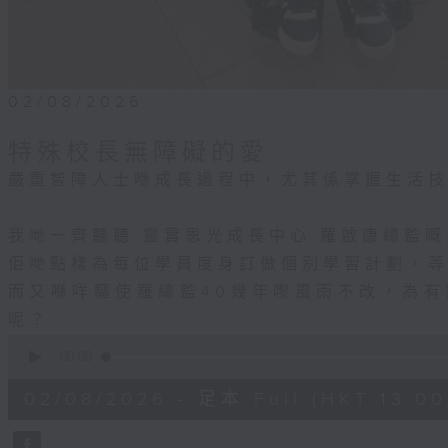
02/08/2026
特殊校長無障礙的愛
嚴重智障人士喺成長過程中，尤其係掌握生活
我哋一齊聽聽 靈實恩光成長中心 羅啟康總監
佢哋點樣為每位學員度身訂做個別學習計劃，
而又喺咩驅使羅總監40幾年嚟風雨不改，為
呢？
0
seconds
00:00
of
50
02/08/2026 - 足本 Full (HKT 13:00 
minutes,
25
seconds
Volume