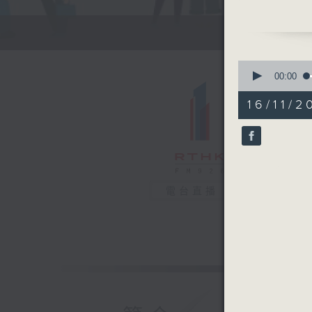
程。親和藝
案，以及在
0
seconds
00:00
of
51
16/11/2
minutes,
43
seconds
90%
電台直播