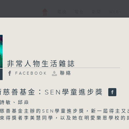
電視
電台
新聞
WEB+
非常人物生活雜誌
聯絡
FACEBOOK
術慈善基金：SEN學童進步獎
詩敏、邱焱
慈善基金主辦的SEN學童進步獎，新一屆得主又
來得獎者李美慧同學，以及她在明愛樂恩學校的
心個案社工霍逸希姑娘，分享這位同學仔的進步