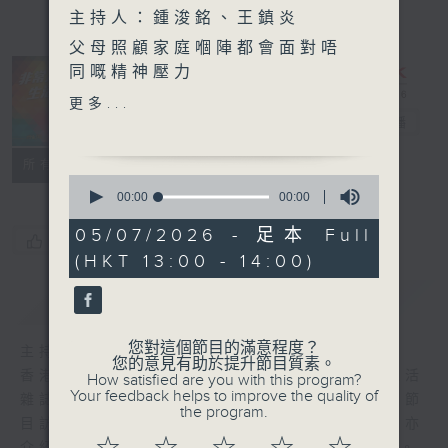
主持人：鍾浚銘、王鎮炎
父母照顧家庭嗰陣都會面對唔
同嘅精神壓力
如果發現自己同仔女相處出現
非常人物生活雜
更多...
問題，可以點算呢？
誌
電台直播
FACEBOOK
聯絡
所有集數
今個星期，我哋搵嚟基督教家
0
庭服務中心嘅社工同埋服務使
seconds
00:00
00:00
of
用者
0
05/07/2026 - 足本 Full
講吓點樣跨出第一步，關注自
您喜歡這個節目嗎?
seconds
(HKT 13:00 - 14:00)
己情緒健康，衝破同仔女嘅溝
通障礙
簡介
GIST
您對這個節目的滿意程度？
主持人：鍾浚銘、王鎮炎
您的意見有助於提升節目質素。
香港電台第一台自2008年推出《非常人物生活
How satisfied are you with this program?
Your feedback helps to improve the quality of
雜誌》，關注殘疾人士生活，推動平等共融。節
the program.
目訪問不同障別人士和相關機構、專業人士，亦