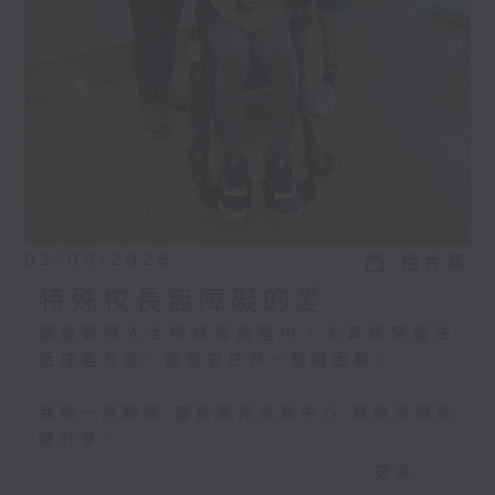
02/08/2026
相片集
特殊校長無障礙的愛
嚴重智障人士喺成長過程中，尤其係掌握生
活技能方面，都面對住非一般嘅困難。
我哋一齊聽聽 靈實恩光成長中心 羅啟康總監
嘅分享，
佢哋點樣為每位學員度身訂做個別學習計
更多...
劃，等學員可以成功過渡，踏入社會。