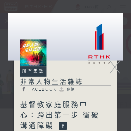
ENG
/
簡
×
全新 RTHK On The Go
取得
一手掌握 RTHK 電台、電視節目
X
所有集數
非常人物生活雜誌
FACEBOOK
聯絡
非常人物生活雜誌
基督教家庭服務中
心：跨出第一步 衝破
溝通障礙