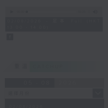
而又喺咩驅使羅總監40幾年嚟風雨不改，為
0
有需要嘅嚴重智障人士「無障礙的愛」呢？
seconds
00:00
50:25
of
50
02/08/2026 - 足本 Full (HKT
minutes,
13:00 - 14:00)
25
seconds
重溫
CATCHUP
05 - 08
2026
02/08/2026