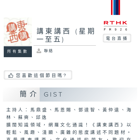
講東講西 (星期
一至五)
電台直播
聯絡
所有集數
您喜歡這個節目嗎?
簡介
GIST
主持人：馬鼎盛、馬恩賜、鄧達智、黃仲遠、海
林、蘇奭、邱逸
擴闊知識領域，網羅文化通識！《講東講西》以
輕鬆、風趣、淺顯、廣雜的態度講述不同題材。