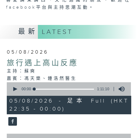
喜愛講東講西、文化通識的朋友，歡迎在
facebook平台與主持思潮互動。
最新
LATEST
05/08/2026
旅行遇上高山反應
主持：蘇奭
嘉賓：馮天樂、鍾浩然醫生
0
seconds
00:00
1:11:10
of
1
05/08/2026 - 足本 Full (HKT
hour,
22:35 - 00:00)
11
minutes,
10
seconds
0