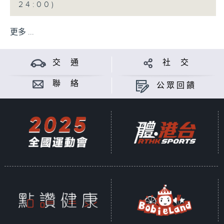
24:00)
更多 ...
交 通
社 交
聯 絡
公眾回饋