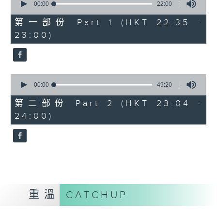
seconds
00:00
22:00
of
22
第一部份 Part 1 (HKT 22:35 -
minutes,
23:00)
0
seconds
0
seconds
00:00
49:20
of
49
第二部份 Part 2 (HKT 23:04 -
minutes,
24:00)
20
seconds
重溫
CATCHUP