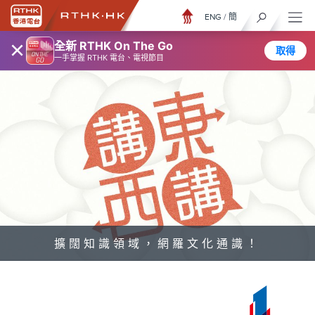
ENG
/
簡
×
全新 RTHK On The Go
取得
一手掌握 RTHK 電台、電視節目
擴闊知識領域，網羅文化通識！