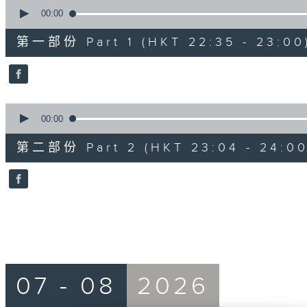
0
seconds
00:00
of
25
第一部份 Part 1 (HKT 22:35 - 23:00
minutes,
10
seconds
Volume
90%
0
seconds
00:00
of
56
第二部份 Part 2 (HKT 23:04 - 24:00
minutes,
10
seconds
Volume
90%
07 - 08
2026