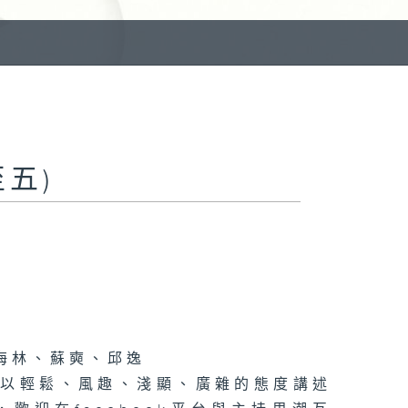
五)
海林、蘇奭、邱逸
》以輕鬆、風趣、淺顯、廣雜的態度講述