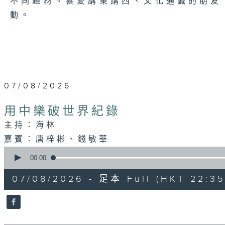
不同題材。喜愛講東講西、文化通識的朋友，歡
動。
07/08/2026
用中樂破世界紀錄
主持：海林
嘉賓：唐梓彬、錢敏華
0
seconds
00:00
of
1
07/08/2026 - 足本 Full (HKT 22:35
hour,
21
minutes,
0
seconds
Volume
90%