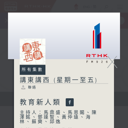
ENG
/
簡
×
全新 RTHK On The Go
取得
一手掌握 RTHK 電台、電視節目
X
所有集數
講東講西 (星期一至五)
聯絡
擴闊知識領域，網羅文化通識！
教育新人類
主持人：馬鼎盛、馬恩賜、陳
澤銘、鄧達智、黃仲遠、海
林、蘇奭、邱逸