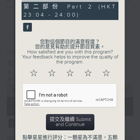
of
喜愛講東講西、文化通識的朋友，歡迎在
50
第二部份 Part 2 (HKT
facebook平台與主持思潮互動。
minutes,
23:04 - 24:00)
48
seconds
最新
LATEST
您對這個節目的滿意程度？
您的意見有助於提升節目質素。
How satisfied are you with this program?
07/08/2026
Your feedback helps to improve the quality of
the program.
用中樂破世界紀錄
☆
☆
☆
☆
☆
主持：海林
嘉賓：唐梓彬、錢敏華
0
seconds
00:00
1:09:23
of
1
07/08/2026 - 足本 Full (HKT
hour,
22:35 - 00:00)
9
minutes,
提交及繼續 Submit
23
and Continue
seconds
點擊星星進行評分：一顆星為不滿意，五顆
0