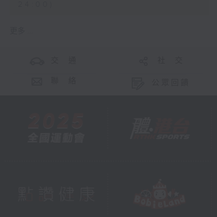
24:00)
更多 ...
交 通
社 交
聯 絡
公眾回饋