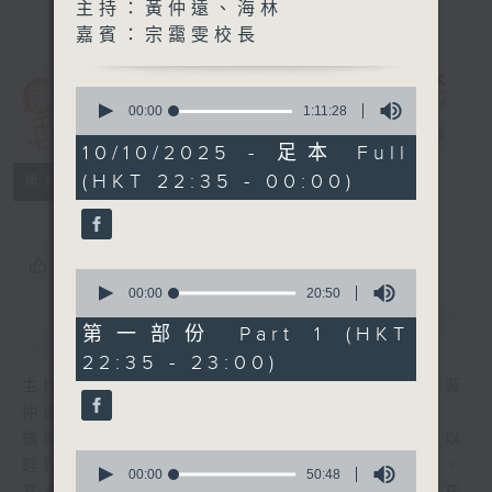
主持：黃仲遠、海林
嘉賓：宗靄雯校長
0
講東講西 (星期
seconds
00:00
1:11:28
of
一至五)
電台直播
1
10/10/2025 - 足本 Full
hour,
(HKT 22:35 - 00:00)
聯絡
11
所有集數
minutes,
28
seconds
您喜歡這個節目嗎?
0
seconds
00:00
20:50
of
簡介
GIST
20
第一部份 Part 1 (HKT
minutes,
22:35 - 23:00)
50
seconds
主持人：馬鼎盛、馬恩賜、陳澤銘、鄧達智、黃
仲遠、海林、蘇奭、邱逸
擴闊知識領域，網羅文化通識！《講東講西》以
0
輕鬆、風趣、淺顯、廣雜的態度講述不同題材。
seconds
00:00
50:48