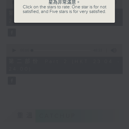
星為非常滿意。
seconds
00:00
21:00
Click on the stars to rate: One star is for not
of
satisfied, and Five stars is for very satisfied.
21
第一部份 Part 1 (HKT 22:35 -
minutes,
23:00)
0
seconds
0
seconds
00:00
48:33
of
48
第二部份 Part 2 (HKT 23:04 -
minutes,
24:00)
33
seconds
重溫
CATCHUP