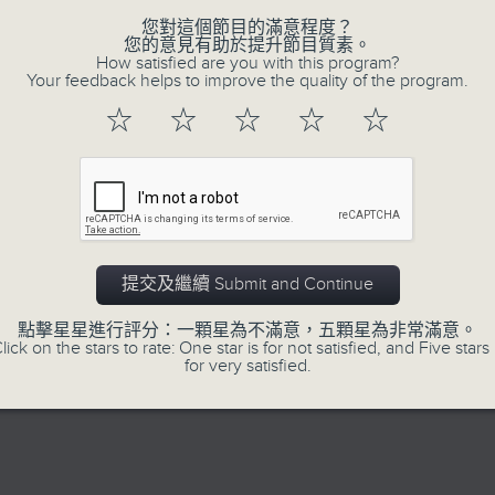
不同題材。喜愛講東講西、文化通識的朋友，歡
您對這個節目的滿意程度？
動。
您的意見有助於提升節目質素。
How satisfied are you with this program?
Your feedback helps to improve the quality of the program.
☆
☆
☆
☆
☆
07/08/2026
用中樂破世界紀錄
提交及繼續 Submit and Continue
網上直播完畢稍後提供節目重溫。 Archive will 
webcast
點擊星星進行評分：一顆星為不滿意，五顆星為非常滿意。
lick on the stars to rate: One star is for not satisfied, and Five stars 
for very satisfied.
1