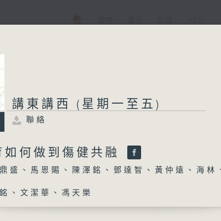
電視
電台
新聞
WEB+
講東講西 (星期一至五)
聯絡
育如何做到傷健共融
鼎盛、馬恩賜、陳澤銘、鄧達智、黃仲遠、海林
銘、文潔華、馮天樂