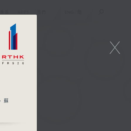
重溫
APPS
我們
ENG
/
簡
X
、蘇