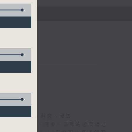
五)
黃仲遠、海林、蘇奭、邱逸
》以輕鬆、風趣、淺顯、廣雜的態度講述