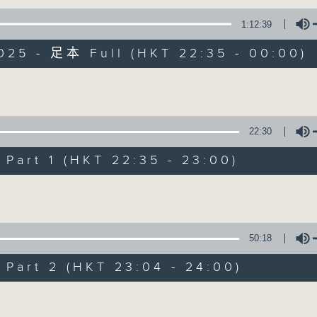
1:12:39
擴闊知識領域，網羅文化通識！
025 - 足本 Full (HKT 22:35 - 00:00)
Volume
22:30
講東講西 (星期一至
art 1 (HKT 22:35 - 23:00)
聯絡
所有集數
Volume
您喜歡這個節目嗎?
50:18
art 2 (HKT 23:04 - 24:00)
主持人：馬鼎盛、馬恩賜、陳澤銘、鄧達智、
Volume
擴闊知識領域，網羅文化通識！《講東講西