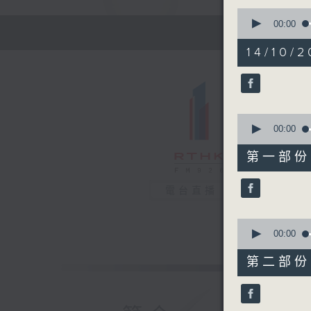
0
seconds
00:00
of
1
14/10/2
hour,
12
minutes,
39
seconds
90%
0
seconds
00:00
of
22
第一部份 P
minutes,
30
seconds
電台直播
90%
0
seconds
00:00
of
50
第二部份 P
minutes,
18
seconds
90%