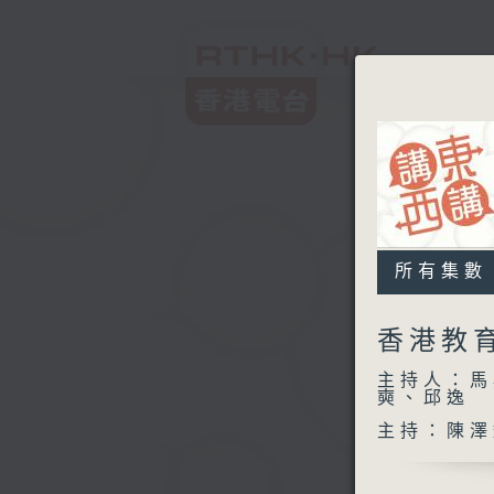
所有集數
香港教
主持人：馬
奭、邱逸
主持：陳澤