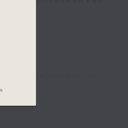
迎在facebook平台與主持思潮互
be available after live
is