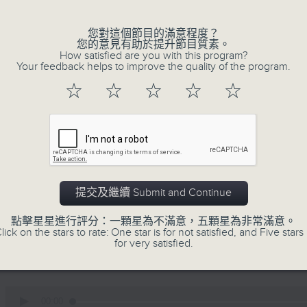
不同題材。喜愛講東講西、文化通識的朋友，歡
動。
您對這個節目的滿意程度？
您的意見有助於提升節目質素。
How satisfied are you with this program?
Your feedback helps to improve the quality of the program.
☆
☆
☆
☆
☆
06/08/2026
時裝已死？
主持：鄧達智、海林
0
提交及繼續 Submit and Continue
seconds
00:00
of
1
點擊星星進行評分：一顆星為不滿意，五顆星為非常滿意。
06/08/2026 - 足本 Full (HKT 22:35
hour,
lick on the stars to rate: One star is for not satisfied, and Five stars 
9
for very satisfied.
minutes,
35
seconds
Volume
90%
0
seconds
00:00