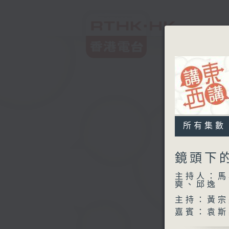
所有集數
鏡頭下
主持人：馬
奭、邱逸
主持：黃宗
嘉賓：袁斯