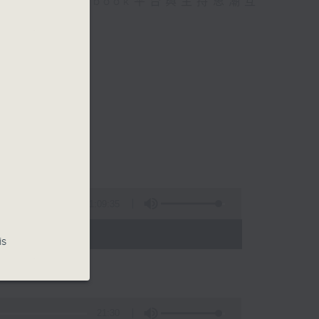
迎在facebook平台與主持思潮互
1:09:35
 - 00:00)
is
21:30