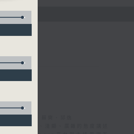
五)
黃仲遠、海林、蘇奭、邱逸
》以輕鬆、風趣、淺顯、廣雜的態度講述