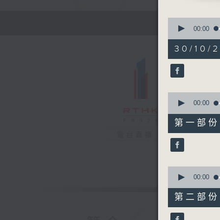
0
seconds
00:00
of
1
30/10/
hour,
11
minutes,
25
seconds
90%
0
seconds
00:00
of
21
第一部份 P
minutes,
50
電台直播
seconds
90%
0
seconds
00:00
of
49
第二部份 P
minutes,
44
seconds