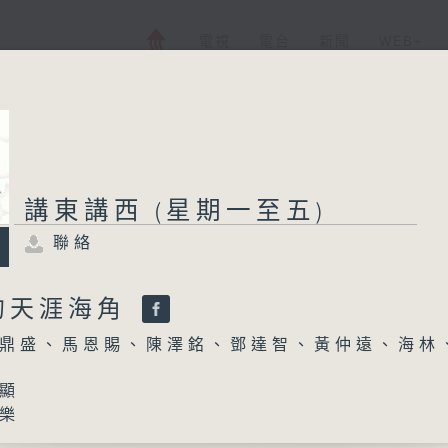
電視
電台
新聞
WEB+
講東講西 (星期一至五)
聯絡
的天涯海角
鼎盛、馬恩賜、陳澤銘、鄧達智、黃仲遠、海林
顯
樂