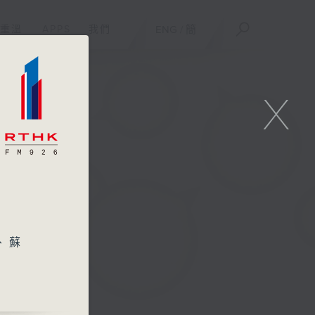
重溫
APPS
我們
ENG
/
簡
X
、蘇