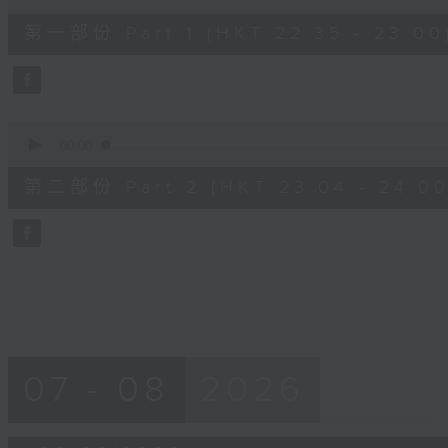
of
21
第一部份 Part 1 (HKT 22:35 - 23:00
minutes,
30
seconds
Volume
90%
0
seconds
00:00
of
48
第二部份 Part 2 (HKT 23:04 - 24:00
minutes,
15
seconds
Volume
90%
07 - 08
2026