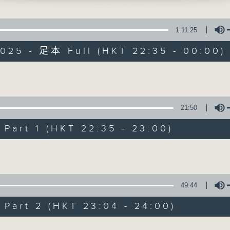
擴闊知識領域，網羅文化通識！
1:11:25
2025 - 足本 Full (HKT 22:35 - 00:00)
Volume
講東講西 (星期一至
21:50
聯絡
所有集數
art 1 (HKT 22:35 - 23:00)
Volume
您喜歡這個節目嗎?
49:44
主持人：馬鼎盛、馬恩賜、陳澤銘、鄧達智、
art 2 (HKT 23:04 - 24:00)
擴闊知識領域，網羅文化通識！《講東講西
Volume