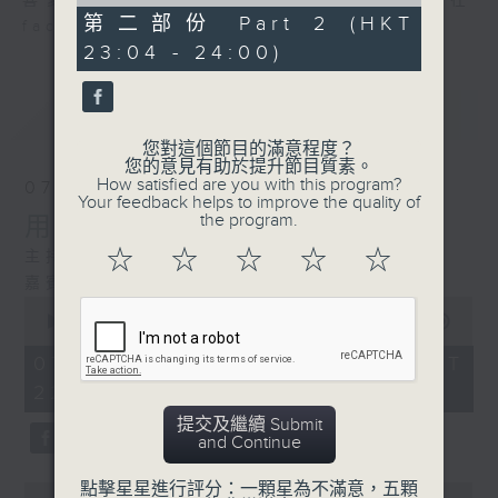
of
喜愛講東講西、文化通識的朋友，歡迎在
51
第二部份 Part 2 (HKT
facebook平台與主持思潮互動。
minutes,
23:04 - 24:00)
49
seconds
最新
LATEST
您對這個節目的滿意程度？
您的意見有助於提升節目質素。
How satisfied are you with this program?
07/08/2026
Your feedback helps to improve the quality of
the program.
用中樂破世界紀錄
☆
☆
☆
☆
☆
主持：海林
嘉賓：唐梓彬、錢敏華
0
seconds
00:00
1:21:00
of
1
07/08/2026 - 足本 Full (HKT
hour,
22:35 - 24:00)
21
minutes,
提交及繼續 Submit
0
and Continue
seconds
點擊星星進行評分：一顆星為不滿意，五顆
0