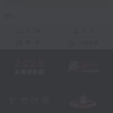
24:00)
更多 ...
交 通
社 交
聯 絡
公眾回饋