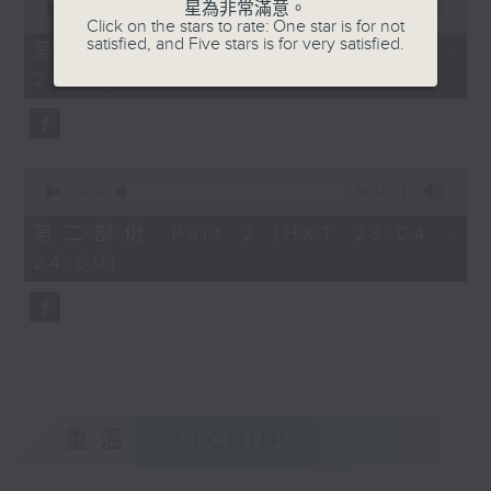
星為非常滿意。
seconds
00:00
25:10
Click on the stars to rate: One star is for not
of
satisfied, and Five stars is for very satisfied.
25
第一部份 Part 1 (HKT 22:35 -
minutes,
23:00)
10
seconds
0
seconds
00:00
56:10
of
56
第二部份 Part 2 (HKT 23:04 -
minutes,
24:00)
10
seconds
重溫
CATCHUP