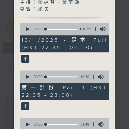
主持：鄧達智、黃宗顯
嘉賓：米夫
0
講東講西 (星期
seconds
00:00
1:10:59
of
一至五)
電台直播
1
13/11/2025 - 足本 Full
hour,
(HKT 22:35 - 00:00)
聯絡
10
所有集數
minutes,
59
seconds
您喜歡這個節目嗎?
0
seconds
00:00
19:20
of
簡介
GIST
19
第一部份 Part 1 (HKT
minutes,
22:35 - 23:00)
20
seconds
主持人：馬鼎盛、馬恩賜、陳澤銘、鄧達智、黃
仲遠、海林、蘇奭、邱逸
擴闊知識領域，網羅文化通識！《講東講西》以
0
輕鬆、風趣、淺顯、廣雜的態度講述不同題材。
seconds
00:00
51:49