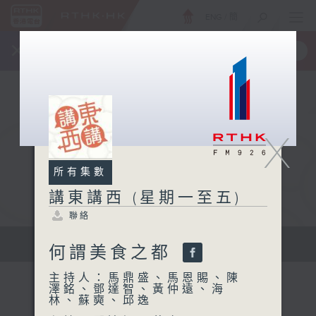
ENG
/
簡
×
全新 RTHK On The Go
取得
一手掌握 RTHK 電台、電視節目
X
所有集數
講東講西 (星期一至五)
聯絡
擴闊知識領域，網羅文化通識！
何謂美食之都
主持人：馬鼎盛、馬恩賜、陳
澤銘、鄧達智、黃仲遠、海
林、蘇奭、邱逸