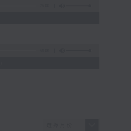
25:00
)
56:09
)