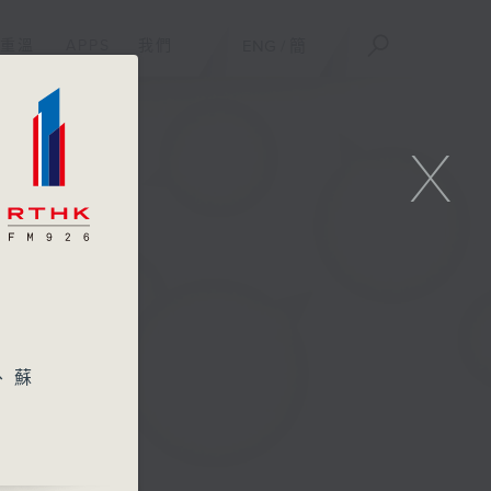
重溫
APPS
我們
ENG
/
簡
X
、蘇