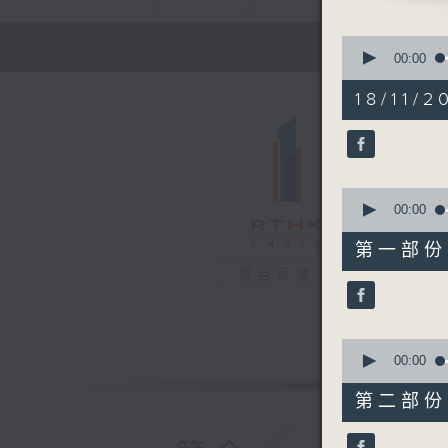
0
seconds
00:00
of
1
18/11/2
hour,
10
minutes,
53
seconds
90%
0
seconds
00:00
of
20
第一部份 P
minutes,
10
電台直播
seconds
90%
0
seconds
00:00
of
50
第二部份 P
minutes,
53
seconds