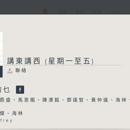
電視
電台
新聞
WEB+
講東講西 (星期一至五)
聯絡
啲乜
鼎盛、馬恩賜、陳澤銘、鄧達智、黃仲遠、海林
傑、海林
frey