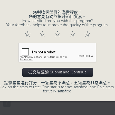
不同題材。喜愛講東講西、文化通識的朋友，歡
動。
您對這個節目的滿意程度？
您的意見有助於提升節目質素。
How satisfied are you with this program?
Your feedback helps to improve the quality of the program.
☆
☆
☆
☆
☆
05/08/2026
旅行遇上高山反應
主持：蘇奭
嘉賓：馮天樂、鍾浩然醫生
提交及繼續 Submit and Continue
0
seconds
00:00
點擊星星進行評分：一顆星為不滿意，五顆星為非常滿意。
of
lick on the stars to rate: One star is for not satisfied, and Five stars 
1
05/08/2026 - 足本 Full (HKT 22:35
for very satisfied.
hour,
20
minutes,
59
seconds
Volume
90%