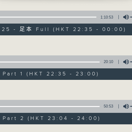
擴闊知識領域，網羅文化通識！
1:10:53
025 - 足本 Full (HKT 22:35 - 00:00)
Volume
講東講西 (星期一至
20:10
聯絡
所有集數
art 1 (HKT 22:35 - 23:00)
Volume
您喜歡這個節目嗎?
50:53
主持人：馬鼎盛、馬恩賜、陳澤銘、鄧達智、
art 2 (HKT 23:04 - 24:00)
擴闊知識領域，網羅文化通識！《講東講西
Volume