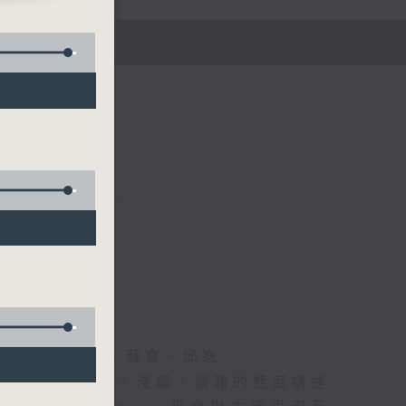
五)
黃仲遠、海林、蘇奭、邱逸
》以輕鬆、風趣、淺顯、廣雜的態度講述