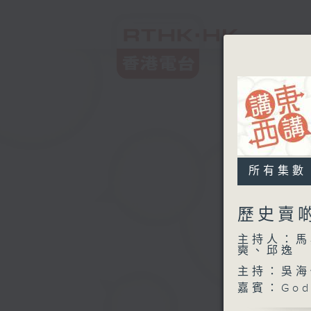
所有集數
歷史賣
主持人：馬
奭、邱逸
主持：吳海
嘉賓：God