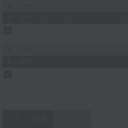
0
seconds
00:00
of
25
第一部份 Part 1 (HKT 22:35 - 23:00
minutes,
0
seconds
Volume
90%
0
seconds
00:00
of
56
第二部份 Part 2 (HKT 23:04 - 24:00
minutes,
9
seconds
Volume
90%
07 - 08
2026