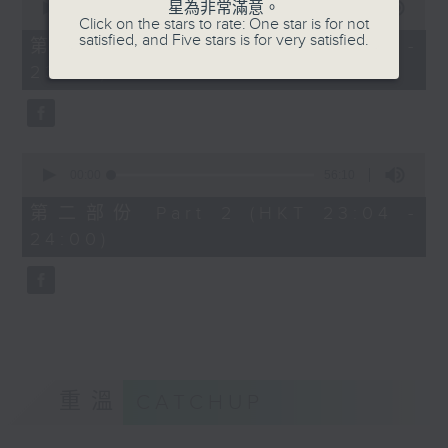
星為非常滿意。
seconds
00:00
25:10
Click on the stars to rate: One star is for not
of
satisfied, and Five stars is for very satisfied.
25
第一部份 Part 1 (HKT 22:35 -
minutes,
23:00)
10
seconds
0
seconds
00:00
56:10
of
56
第二部份 Part 2 (HKT 23:04 -
minutes,
24:00)
10
seconds
重溫
CATCHUP