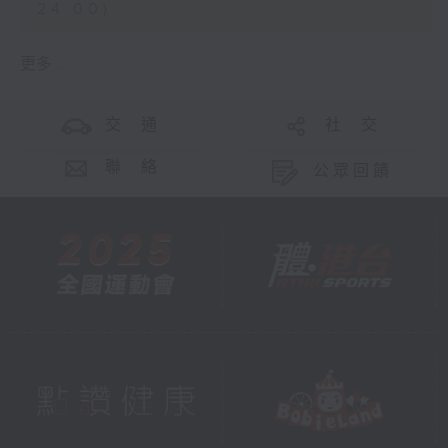
24:00)
更多 ...
交 通
社 交
聯 絡
公眾回饋