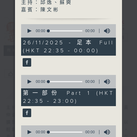
主持：邱逸、蘇奭
嘉賓：陳文彬
0
講東講西 (星期
seconds
00:00
00:00
of
一至五)
電台直播
0
26/11/2025 - 足本 Full
seconds
(HKT 22:35 - 00:00)
聯絡
所有集數
您喜歡這個節目嗎?
0
seconds
00:00
00:00
of
簡介
GIST
0
第一部份 Part 1 (HKT
seconds
22:35 - 23:00)
主持人：馬鼎盛、馬恩賜、陳澤銘、鄧達智、黃
仲遠、海林、蘇奭、邱逸
擴闊知識領域，網羅文化通識！《講東講西》以
0
輕鬆、風趣、淺顯、廣雜的態度講述不同題材。
seconds
00:00
00:00