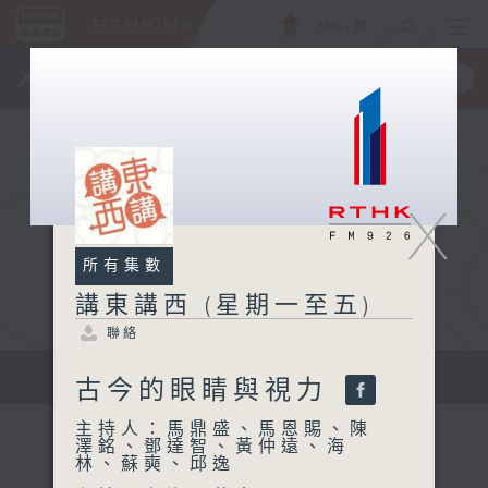
ENG
/
簡
×
全新 RTHK On The Go
取得
一手掌握 RTHK 電台、電視節目
X
所有集數
講東講西 (星期一至五)
聯絡
擴闊知識領域，網羅文化通識！
古今的眼睛與視力
主持人：馬鼎盛、馬恩賜、陳
澤銘、鄧達智、黃仲遠、海
林、蘇奭、邱逸