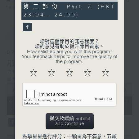
of
喜愛講東講西、文化通識的朋友，歡迎在
0
第二部份 Part 2 (HKT
facebook平台與主持思潮互動。
seconds
23:04 - 24:00)
最新
LATEST
您對這個節目的滿意程度？
您的意見有助於提升節目質素。
How satisfied are you with this program?
07/08/2026
Your feedback helps to improve the quality of
the program.
用中樂破世界紀錄
☆
☆
☆
☆
☆
主持：海林
嘉賓：唐梓彬、錢敏華
0
seconds
00:00
1:21:00
of
1
07/08/2026 - 足本 Full (HKT
hour,
22:35 - 24:00)
21
minutes,
提交及繼續 Submit
0
and Continue
seconds
點擊星星進行評分：一顆星為不滿意，五顆
0