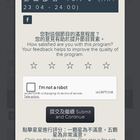
喜愛講東講西、文化通識的朋友，歡迎在
minutes,
23:04 - 24:00)
12
facebook平台與主持思潮互動。
seconds
最新
LATEST
您對這個節目的滿意程度？
您的意見有助於提升節目質素。
How satisfied are you with this program?
Your feedback helps to improve the quality of
06/08/2026
the program.
講時裝已死？
☆
☆
☆
☆
☆
主持：鄧達智、海林
0
seconds
00:00
1:21:00
of
1
06/08/2026 - 足本 Full (HKT
hour,
22:35 - 24:00)
21
minutes,
提交及繼續 Submit
0
and Continue
seconds
點擊星星進行評分：一顆星為不滿意，五顆
0
星為非常滿意。
seconds
00:00
25:10