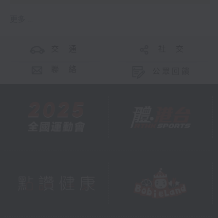
更多 ...
交 通
社 交
聯 絡
公眾回饋