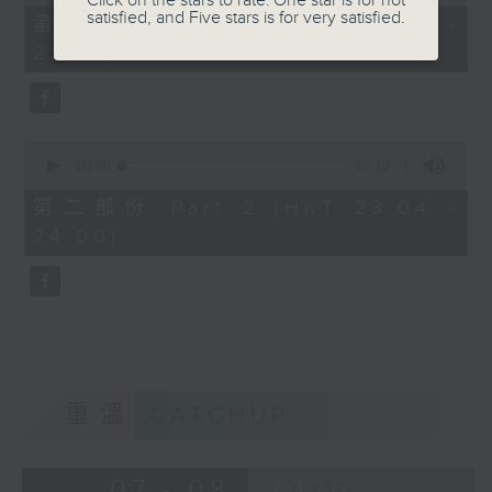
Click on the stars to rate: One star is for not
of
satisfied, and Five stars is for very satisfied.
25
第一部份 Part 1 (HKT 22:35 -
minutes,
23:00)
10
seconds
0
seconds
00:00
56:10
of
56
第二部份 Part 2 (HKT 23:04 -
minutes,
24:00)
10
seconds
重溫
CATCHUP
07 - 08
2026