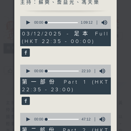
主持：蘇奭、詹益光、馮天樂
0
seconds
00:00
1:09:12
of
講東講西 (星期
1
03/12/2025 - 足本 Full
一至五)
電台直播
hour,
(HKT 22:35 - 00:00)
9
minutes,
聯絡
所有集數
12
seconds
0
您喜歡這個節目嗎?
seconds
00:00
22:10
of
22
第一部份 Part 1 (HKT
minutes,
簡介
GIST
22:35 - 23:00)
10
seconds
主持人：馬鼎盛、馬恩賜、陳澤銘、鄧達智、黃
仲遠、海林、蘇奭、邱逸
0
擴闊知識領域，網羅文化通識！《講東講西》以
seconds
00:00
47:12
of
輕鬆、風趣、淺顯、廣雜的態度講述不同題材。
47
第二部份 Part 2 (HKT