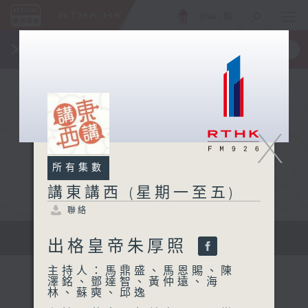
ENG
/
簡
×
全新 RTHK On The Go
取得
一手掌握 RTHK 電台、電視節目
X
所有集數
講東講西 (星期一至五)
聯絡
擴闊知識領域，網羅文化通識！
出格皇帝朱厚照
主持人：馬鼎盛、馬恩賜、陳
澤銘、鄧達智、黃仲遠、海
林、蘇奭、邱逸