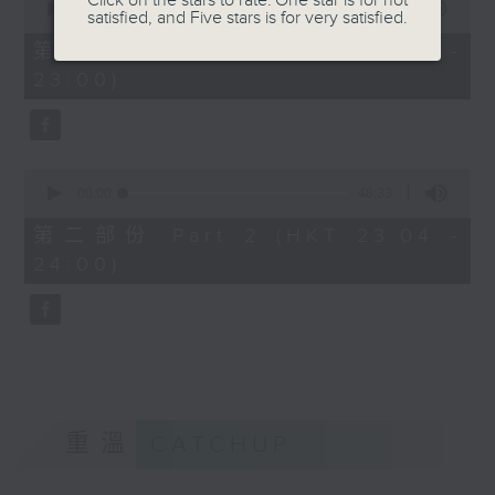
Click on the stars to rate: One star is for not
seconds
00:00
21:00
satisfied, and Five stars is for very satisfied.
of
21
第一部份 Part 1 (HKT 22:35 -
minutes,
23:00)
0
seconds
0
seconds
00:00
48:33
of
48
第二部份 Part 2 (HKT 23:04 -
minutes,
24:00)
33
seconds
重溫
CATCHUP