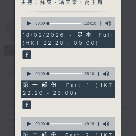
主持：蘇奭、馮天樂、萬玉麟
0
seconds
00:00
1:24:10
of
講東講西 (星期
1
18/02/2026 - 足本 Full
一至五)
電台直播
hour,
(HKT 22:20 - 00:00)
24
minutes,
聯絡
所有集數
10
seconds
0
您喜歡這個節目嗎?
seconds
00:00
35:10
of
35
第一部份 Part 1 (HKT
minutes,
簡介
GIST
22:20 - 23:00)
10
seconds
主持人：馬鼎盛、馬恩賜、鄧達智、黃仲遠、海
林、蘇奭、邱逸
0
擴闊知識領域，網羅文化通識！《講東講西》以
seconds
00:00
49:19
of
輕鬆、風趣、淺顯、廣雜的態度講述不同題材。
49
第二部份 Part 2 (HKT