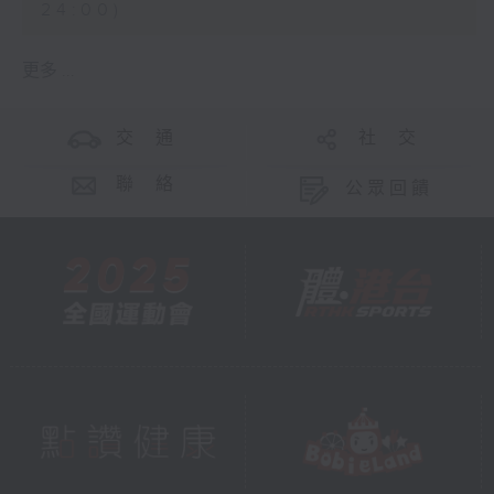
24:00)
更多 ...
交 通
社 交
聯 絡
公眾回饋