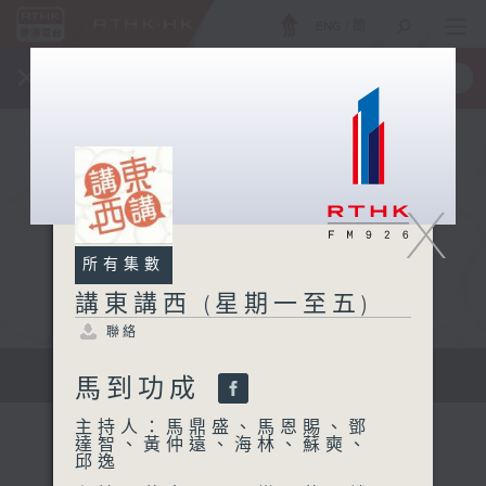
ENG
/
簡
×
全新 RTHK On The Go
取得
一手掌握 RTHK 電台、電視節目
X
所有集數
講東講西 (星期一至五)
聯絡
擴闊知識領域，網羅文化通識！
馬到功成
主持人：馬鼎盛、馬恩賜、鄧
達智、黃仲遠、海林、蘇奭、
邱逸