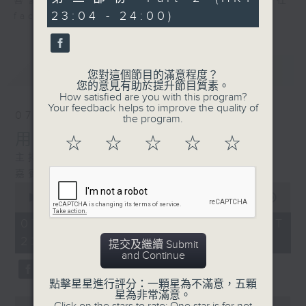
喜愛講東講西、文化通識的朋友，歡迎在
minutes,
23:04 - 24:00)
19
facebook平台與主持思潮互動。
seconds
最新
LATEST
您對這個節目的滿意程度？
您的意見有助於提升節目質素。
How satisfied are you with this program?
Your feedback helps to improve the quality of
07/08/2026
the program.
用中樂破世界紀錄
☆
☆
☆
☆
☆
主持：海林
嘉賓：唐梓彬、錢敏華
0
seconds
00:00
1:09:23
of
1
07/08/2026 - 足本 Full (HKT
hour,
22:35 - 00:00)
9
提交及繼續 Submit
minutes,
and Continue
23
seconds
點擊星星進行評分：一顆星為不滿意，五顆
星為非常滿意。
0