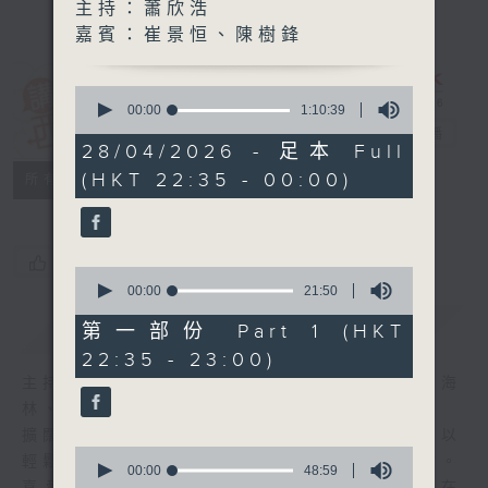
主持：蕭欣浩
嘉賓：崔景恒、陳樹鋒
0
講東講西 (星期
seconds
00:00
1:10:39
of
一至五)
電台直播
1
28/04/2026 - 足本 Full
hour,
(HKT 22:35 - 00:00)
聯絡
10
所有集數
minutes,
39
seconds
您喜歡這個節目嗎?
0
seconds
00:00
21:50
of
簡介
GIST
21
第一部份 Part 1 (HKT
minutes,
22:35 - 23:00)
50
seconds
主持人：馬鼎盛、馬恩賜、鄧達智、黃仲遠、海
林、蘇奭、邱逸
擴闊知識領域，網羅文化通識！《講東講西》以
0
輕鬆、風趣、淺顯、廣雜的態度講述不同題材。
seconds
00:00
48:59