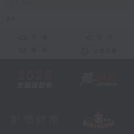
24:00)
更多 ...
交 通
社 交
聯 絡
公眾回饋