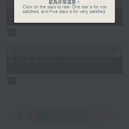
星為非常滿意。
seconds
00:00
25:10
Click on the stars to rate: One star is for not
of
satisfied, and Five stars is for very satisfied.
25
第一部份 Part 1 (HKT 22:35 -
minutes,
23:00)
10
seconds
0
seconds
00:00
56:10
of
56
第二部份 Part 2 (HKT 23:04 -
minutes,
24:00)
10
seconds
重溫
CATCHUP