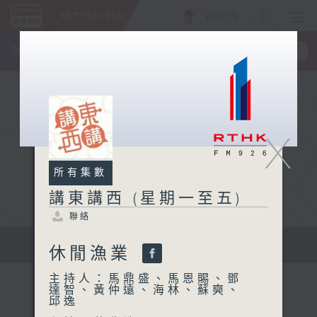
ENG
/
簡
×
全新 RTHK On The Go
取得
一手掌握 RTHK 電台、電視節目
X
所有集數
講東講西 (星期一至五)
聯絡
擴闊知識領域，網羅文化通識！
休閒漁業
主持人：馬鼎盛、馬恩賜、鄧
達智、黃仲遠、海林、蘇奭、
邱逸