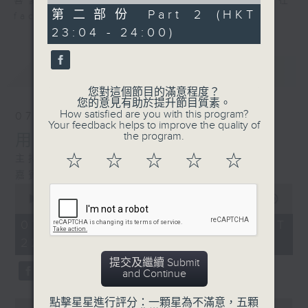
of
喜愛講東講西、文化通識的朋友，歡迎在
48
第二部份 Part 2 (HKT
facebook平台與主持思潮互動。
minutes,
23:04 - 24:00)
59
seconds
最新
LATEST
您對這個節目的滿意程度？
您的意見有助於提升節目質素。
How satisfied are you with this program?
07/08/2026
Your feedback helps to improve the quality of
the program.
用中樂破世界紀錄
☆
☆
☆
☆
☆
主持：海林
嘉賓：唐梓彬、錢敏華
0
seconds
00:00
1:21:00
of
1
07/08/2026 - 足本 Full (HKT
hour,
22:35 - 24:00)
21
minutes,
提交及繼續 Submit
0
and Continue
seconds
點擊星星進行評分：一顆星為不滿意，五顆
0