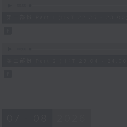
0
seconds
00:00
of
25
第一部份 Part 1 (HKT 22:35 - 23:00
minutes,
10
seconds
Volume
90%
0
seconds
00:00
of
56
第二部份 Part 2 (HKT 23:04 - 24:00
minutes,
10
seconds
Volume
90%
07 - 08
2026