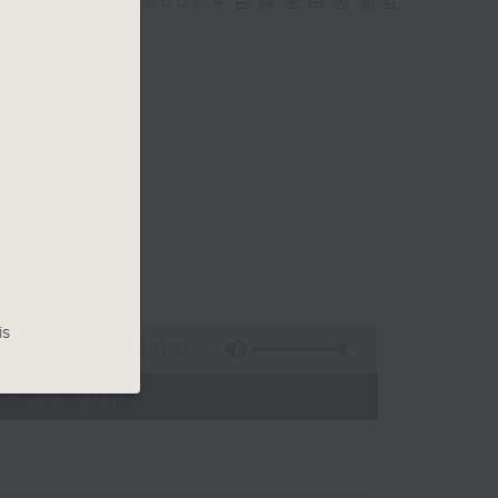
迎在facebook平台與主持思潮互
is
1:21:00
 - 24:00)