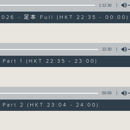
1:12:30
擴闊知識領域，網羅文化通識！
2026 - 足本 Full (HKT 22:35 - 00:00)
Volume
22:30
講東講西 (星期一至
art 1 (HKT 22:35 - 23:00)
聯絡
所有集數
Volume
50:09
您喜歡這個節目嗎?
art 2 (HKT 23:04 - 24:00)
主持人：馬鼎盛、馬恩賜、鄧達智、黃仲遠、
Volume
擴闊知識領域，網羅文化通識！《講東講西