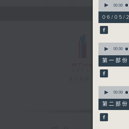
0
seconds
00:00
of
1
06/05/
hour,
12
minutes,
30
seconds
90%
0
seconds
00:00
of
22
第一部份 P
minutes,
30
seconds
90%
電台直播
0
seconds
00:00
of
50
第二部份 P
minutes,
9
seconds
90%