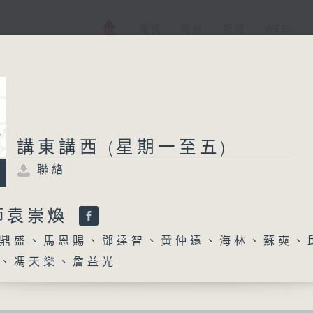
電視
電台
新聞
WEB+
講東講西 (星期一至五)
聯絡
師袁崇煥
鼎盛、馬恩賜、鄧達智、黃仲遠、海林、蘇奭、
、馮天樂、詹益光