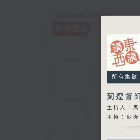
所有集數
薊遼督
主持人：馬
主持：蘇奭