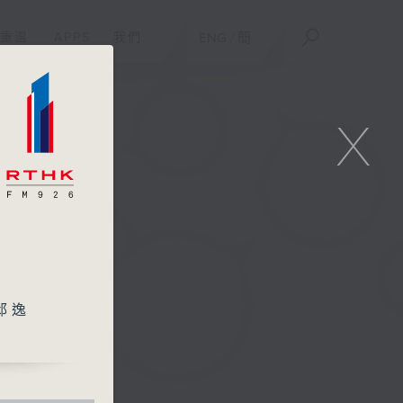
重溫
APPS
我們
ENG
/
簡
X
邱逸