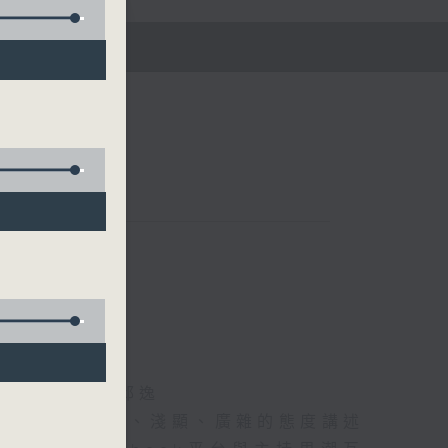
五)
海林、蘇奭、邱逸
》以輕鬆、風趣、淺顯、廣雜的態度講述