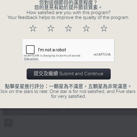
不同題材。喜愛講東講西、文化通識的朋友，歡
您對這個節目的滿意程度？
您的意見有助於提升節目質素。
動。
How satisfied are you with this program?
Your feedback helps to improve the quality of the program.
☆
☆
☆
☆
☆
07/08/2026
用中樂破世界紀錄
提交及繼續 Submit and Continue
主持：海林
嘉賓：唐梓彬、錢敏華
點擊星星進行評分：一顆星為不滿意，五顆星為非常滿意。
lick on the stars to rate: One star is for not satisfied, and Five stars 
0
for very satisfied.
seconds
00:00
of
1
07/08/2026 - 足本 Full (HKT 22:35
hour,
21
minutes,
0
seconds
Volume
90%