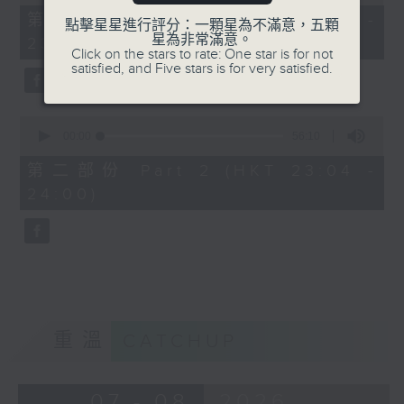
of
25
第一部份 Part 1 (HKT 22:35 -
點擊星星進行評分：一顆星為不滿意，五顆
minutes,
星為非常滿意。
23:00)
10
Click on the stars to rate: One star is for not
seconds
satisfied, and Five stars is for very satisfied.
0
seconds
00:00
56:10
of
56
第二部份 Part 2 (HKT 23:04 -
minutes,
24:00)
10
seconds
重溫
CATCHUP
07 - 08
2026