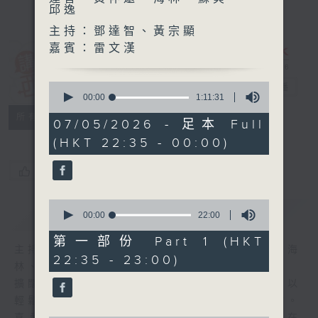
邱逸
主持：鄧達智、黃宗顯
嘉賓：雷文漢
講東講西 (星期
0
一至五)
電台直播
seconds
00:00
1:11:31
of
聯絡
所有集數
1
07/05/2026 - 足本 Full
hour,
(HKT 22:35 - 00:00)
11
minutes,
31
您喜歡這個節目嗎?
seconds
0
簡介
GIST
seconds
00:00
22:00
of
22
第一部份 Part 1 (HKT
minutes,
主持人：馬鼎盛、馬恩賜、鄧達智、黃仲遠、海
22:35 - 23:00)
0
林、蘇奭、邱逸
seconds
擴闊知識領域，網羅文化通識！《講東講西》以
輕鬆、風趣、淺顯、廣雜的態度講述不同題材。