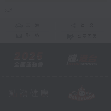
更多 ...
交 通
社 交
聯 絡
公眾回饋