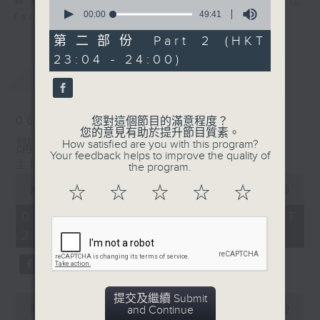
喜愛講東講西、文化通識的朋友，歡迎在
0
seconds
00:00
49:41
facebook平台與主持思潮互動。
of
49
第二部份 Part 2 (HKT
minutes,
23:04 - 24:00)
41
最新
LATEST
seconds
06/08/2026
您對這個節目的滿意程度？
您的意見有助於提升節目質素。
講時裝已死？
How satisfied are you with this program?
Your feedback helps to improve the quality of
主持：鄧達智、海林
the program.
0
☆
☆
☆
☆
☆
seconds
00:00
1:21:00
of
1
06/08/2026 - 足本 Full (HKT
hour,
22:35 - 24:00)
21
minutes,
0
seconds
0
提交及繼續 Submit
seconds
and Continue
00:00
25:10