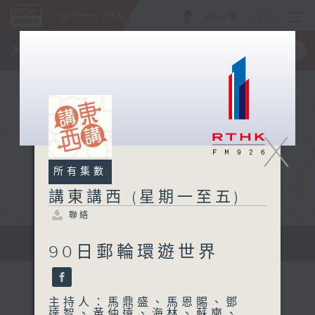
ENG
/
簡
×
全新 RTHK On The Go
取得
一手掌握 RTHK 電台、電視節目
X
所有集數
講東講西 (星期一至五)
聯絡
擴闊知識領域，網羅文化通識！
90日郵輪環遊世界
主持人：馬鼎盛、馬恩賜、鄧
達智、黃仲遠、海林、蘇奭、