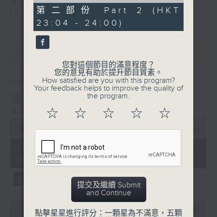
of
喜愛講東講西、文化通識的朋友，歡迎在
49
第二部份 Part 2 (HKT
facebook平台與主持思潮互動。
minutes,
23:04 - 24:00)
11
seconds
最新
LATEST
您對這個節目的滿意程度？
您的意見有助於提升節目質素。
How satisfied are you with this program?
06/08/2026
Your feedback helps to improve the quality of
the program.
講時裝已死？
☆
☆
☆
☆
☆
主持：鄧達智、海林
0
seconds
00:00
1:21:00
of
1
06/08/2026 - 足本 Full (HKT
hour,
22:35 - 24:00)
21
minutes,
0
seconds
提交及繼續 Submit
and Continue
0
seconds
00:00
25:10
點擊星星進行評分：一顆星為不滿意，五顆