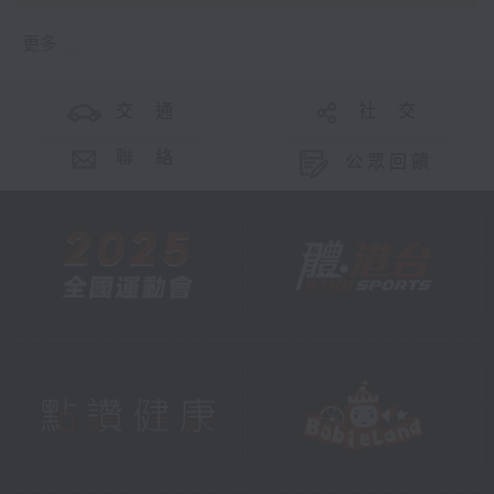
更多 ...
交 通
社 交
聯 絡
公眾回饋