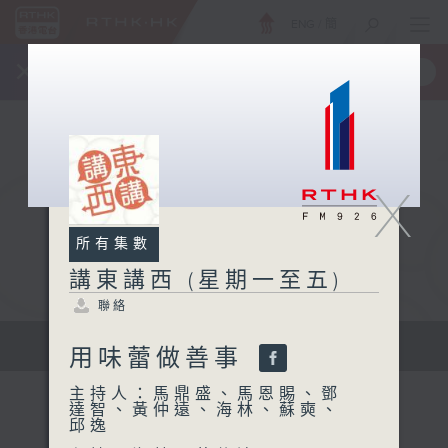
ENG
/
簡
×
全新 RTHK On The Go
取得
一手掌握 RTHK 電台、電視節目
X
所有集數
講東講西 (星期一至五)
聯絡
擴闊知識領域，網羅文化通識！
用味蕾做善事
主持人：馬鼎盛、馬恩賜、鄧
達智、黃仲遠、海林、蘇奭、
邱逸