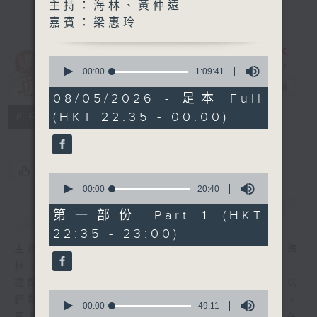
主持：海林、黃仲遠
嘉賓：梁惠玲
0
講東講西 (星期
seconds
00:00
1:09:41
of
一至五)
電台直播
1
08/05/2026 - 足本 Full
hour,
(HKT 22:35 - 00:00)
聯絡
9
所有集數
minutes,
41
seconds
您喜歡這個節目嗎?
0
seconds
00:00
20:40
of
簡介
GIST
20
第一部份 Part 1 (HKT
minutes,
22:35 - 23:00)
40
seconds
主持人：馬鼎盛、馬恩賜、鄧達智、黃仲遠、海
林、蘇奭、邱逸
擴闊知識領域，網羅文化通識！《講東講西》以
0
輕鬆、風趣、淺顯、廣雜的態度講述不同題材。
seconds
00:00
49:11