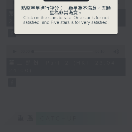
seconds
00:00
25:10
of
點擊星星進行評分：一顆星為不滿意，五顆
25
星為非常滿意。
第一部份 Part 1 (HKT 22:35 -
minutes,
Click on the stars to rate: One star is for not
23:00)
10
satisfied, and Five stars is for very satisfied.
seconds
0
seconds
00:00
56:10
of
56
第二部份 Part 2 (HKT 23:04 -
minutes,
24:00)
10
seconds
重溫
CATCHUP