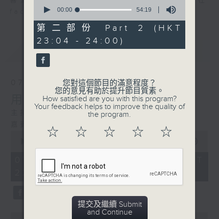
喜愛講東講西、文化通識的朋友，歡迎在
0
seconds
00:00
54:19
facebook平台與主持思潮互動。
of
54
第二部份 Part 2 (HKT
minutes,
23:04 - 24:00)
19
最新
LATEST
seconds
07/08/2026
您對這個節目的滿意程度？
您的意見有助於提升節目質素。
用中樂破世界紀錄
How satisfied are you with this program?
Your feedback helps to improve the quality of
主持：海林
the program.
嘉賓：唐梓彬、錢敏華
☆
☆
☆
☆
☆
0
seconds
00:00
1:21:00
of
1
07/08/2026 - 足本 Full (HKT
hour,
22:35 - 24:00)
21
minutes,
0
seconds
提交及繼續 Submit
and Continue
0