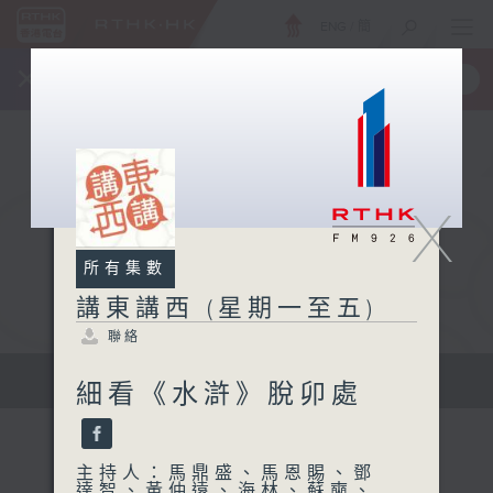
ENG
/
簡
×
全新 RTHK On The Go
取得
一手掌握 RTHK 電台、電視節目
X
所有集數
講東講西 (星期一至五)
聯絡
擴闊知識領域，網羅文化通識！
細看《水滸》脫卯處
主持人：馬鼎盛、馬恩賜、鄧
達智、黃仲遠、海林、蘇奭、