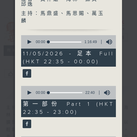
邱逸
主持：馬鼎盛、馬恩賜、萬玉
麟
講東講西 (星期
0
一至五)
電台直播
seconds
00:00
1:16:49
of
聯絡
所有集數
1
11/05/2026 - 足本 Full
hour,
(HKT 22:35 - 00:00)
16
minutes,
49
您喜歡這個節目嗎?
seconds
0
簡介
GIST
seconds
00:00
22:40
of
22
第一部份 Part 1 (HKT
minutes,
主持人：馬鼎盛、馬恩賜、鄧達智、黃仲遠、海
22:35 - 23:00)
40
林、蘇奭、邱逸
seconds
擴闊知識領域，網羅文化通識！《講東講西》以
輕鬆、風趣、淺顯、廣雜的態度講述不同題材。