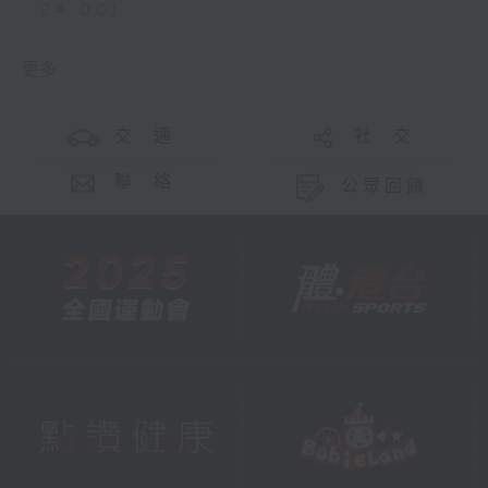
24:00)
更多 ...
交 通
社 交
聯 絡
公眾回饋