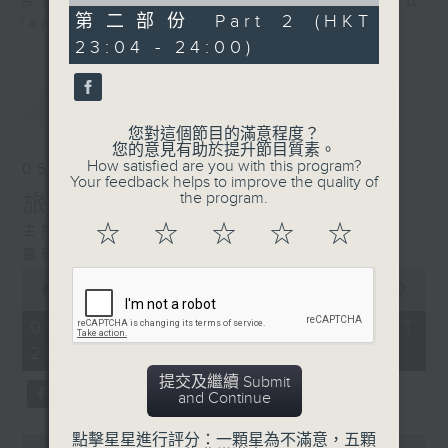
of
喜愛講東講西、文化通識的朋友，歡迎在
0
第二部份 Part 2 (HKT
facebook平台與主持思潮互動。
seconds
23:04 - 24:00)
最新
LATEST
您對這個節目的滿意程度？
您的意見有助於提升節目質素。
How satisfied are you with this program?
05/08/2026
Your feedback helps to improve the quality of
the program.
旅行遇上高山反應
☆
☆
☆
☆
☆
主持：蘇奭
嘉賓：馮天樂、鍾浩然醫生
0
seconds
00:00
1:20:59
of
1
05/08/2026 - 足本 Full (HKT
hour,
22:35 - 24:00)
20
minutes,
提交及繼續 Submit
59
and Continue
seconds
點擊星星進行評分：一顆星為不滿意，五顆
0