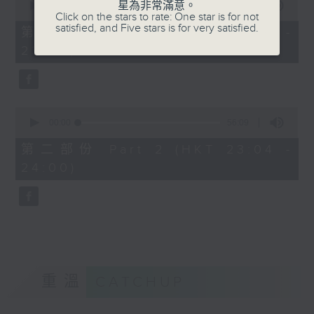
星為非常滿意。
seconds
00:00
25:00
Click on the stars to rate: One star is for not
of
satisfied, and Five stars is for very satisfied.
25
第一部份 Part 1 (HKT 22:35 -
minutes,
23:00)
0
seconds
0
seconds
00:00
56:09
of
56
第二部份 Part 2 (HKT 23:04 -
minutes,
24:00)
9
seconds
重溫
CATCHUP