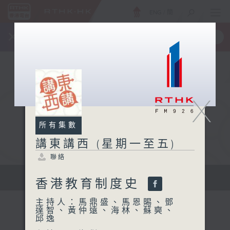
ENG
/
簡
×
全新 RTHK On The Go
取得
一手掌握 RTHK 電台、電視節目
X
所有集數
講東講西 (星期一至五)
聯絡
擴闊知識領域，網羅文化通識！
香港教育制度史
主持人：馬鼎盛、馬恩賜、鄧
達智、黃仲遠、海林、蘇奭、
邱逸