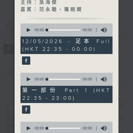
主持：吳海傑
嘉賓：范永聰、羅婉嫻
0
講東講西 (星期
seconds
00:00
00:00
of
一至五)
電台直播
0
12/05/2026 - 足本 Full
seconds
(HKT 22:35 - 00:00)
聯絡
所有集數
您喜歡這個節目嗎?
0
seconds
00:00
00:00
of
簡介
GIST
0
第一部份 Part 1 (HKT
seconds
22:35 - 23:00)
主持人：馬鼎盛、馬恩賜、鄧達智、黃仲遠、海
林、蘇奭、邱逸
擴闊知識領域，網羅文化通識！《講東講西》以
0
輕鬆、風趣、淺顯、廣雜的態度講述不同題材。
seconds
00:00
00:00