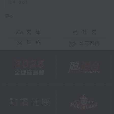
24:00)
更多 ...
交 通
社 交
聯 絡
公眾回饋