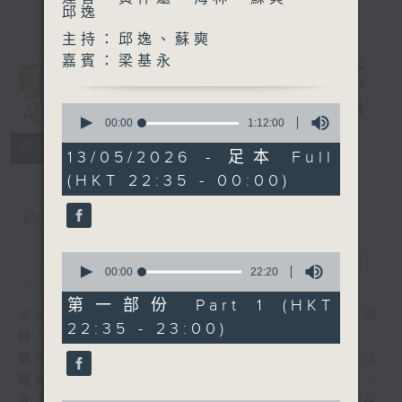
邱逸
主持：邱逸、蘇奭
嘉賓：梁基永
講東講西 (星期
0
一至五)
電台直播
seconds
00:00
1:12:00
of
聯絡
所有集數
1
13/05/2026 - 足本 Full
hour,
(HKT 22:35 - 00:00)
12
minutes,
0
您喜歡這個節目嗎?
seconds
0
簡介
GIST
seconds
00:00
22:20
of
22
第一部份 Part 1 (HKT
minutes,
主持人：馬鼎盛、馬恩賜、鄧達智、黃仲遠、海
22:35 - 23:00)
20
林、蘇奭、邱逸
seconds
擴闊知識領域，網羅文化通識！《講東講西》以
輕鬆、風趣、淺顯、廣雜的態度講述不同題材。