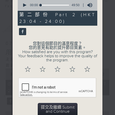
喜愛講東講西、文化通識的朋友，歡迎在
0
seconds
00:00
49:50
facebook平台與主持思潮互動。
of
49
第二部份 Part 2 (HKT
minutes,
23:04 - 24:00)
50
最新
LATEST
seconds
07/08/2026
您對這個節目的滿意程度？
您的意見有助於提升節目質素。
用中樂破世界紀錄
How satisfied are you with this program?
Your feedback helps to improve the quality of
主持：海林
the program.
嘉賓：唐梓彬、錢敏華
☆
☆
☆
☆
☆
0
seconds
00:00
1:21:00
of
1
07/08/2026 - 足本 Full (HKT
hour,
22:35 - 24:00)
21
minutes,
0
seconds
提交及繼續 Submit
and Continue
0