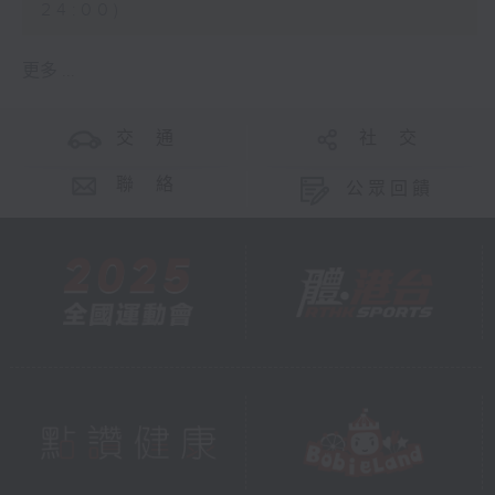
24:00)
更多 ...
交 通
社 交
聯 絡
公眾回饋