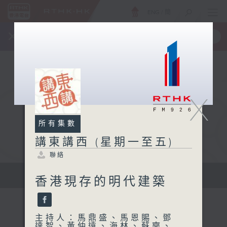
ENG
/
簡
×
全新 RTHK On The Go
取得
一手掌握 RTHK 電台、電視節目
X
所有集數
講東講西 (星期一至五)
聯絡
擴闊知識領域，網羅文化通識！
香港現存的明代建築
主持人：馬鼎盛、馬恩賜、鄧
達智、黃仲遠、海林、蘇奭、