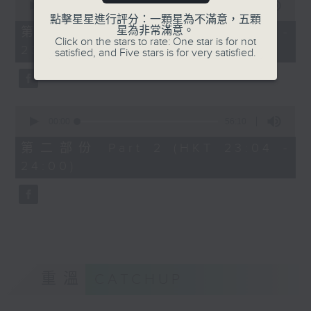
seconds
00:00
25:10
of
點擊星星進行評分：一顆星為不滿意，五顆
25
星為非常滿意。
第一部份 Part 1 (HKT 22:35 -
minutes,
Click on the stars to rate: One star is for not
23:00)
10
satisfied, and Five stars is for very satisfied.
seconds
0
seconds
00:00
56:10
of
56
第二部份 Part 2 (HKT 23:04 -
minutes,
24:00)
10
seconds
重溫
CATCHUP