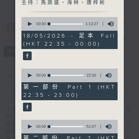
主持：馬鼎盛、海林、唐梓彬
0
seconds
00:00
1:13:27
of
講東講西 (星期
1
18/05/2026 - 足本 Full
一至五)
電台直播
hour,
(HKT 22:35 - 00:00)
13
minutes,
聯絡
所有集數
27
seconds
0
您喜歡這個節目嗎?
seconds
00:00
22:30
of
22
第一部份 Part 1 (HKT
minutes,
簡介
GIST
22:35 - 23:00)
30
seconds
主持人：馬鼎盛、馬恩賜、鄧達智、黃仲遠、海
林、蘇奭、邱逸
0
擴闊知識領域，網羅文化通識！《講東講西》以
seconds
00:00
51:07
of
輕鬆、風趣、淺顯、廣雜的態度講述不同題材。
51
第二部份 Part 2 (HKT