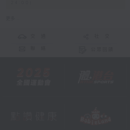
24:00)
更多 ...
交 通
社 交
聯 絡
公眾回饋