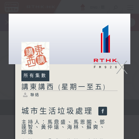
ENG
/
簡
×
全新 RTHK On The Go
取得
一手掌握 RTHK 電台、電視節目
X
所有集數
講東講西 (星期一至五)
聯絡
擴闊知識領域，網羅文化通識！
城市生活垃圾處理
主持人：馬鼎盛、馬恩賜、鄧
達智、黃仲遠、海林、蘇奭、
邱逸