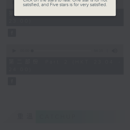
Click on the stars to rate: One star is for not
seconds
00:00
25:10
satisfied, and Five stars is for very satisfied.
of
25
第一部份 Part 1 (HKT 22:35 -
minutes,
23:00)
10
seconds
0
seconds
00:00
56:10
of
56
第二部份 Part 2 (HKT 23:04 -
minutes,
24:00)
10
seconds
重溫
CATCHUP