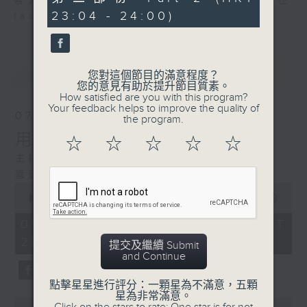
喜愛講東講西、文化通識的朋友，歡迎在
minutes,
23:04 - 24:00)
7
facebook平台與主持思潮互動。
seconds
最新
LATEST
您對這個節目的滿意程度？
您的意見有助於提升節目質素。
How satisfied are you with this program?
Your feedback helps to improve the quality of
07/08/2026
the program.
用中樂破世界紀錄
☆
☆
☆
☆
☆
主持：海林
嘉賓：唐梓彬、錢敏華
0
seconds
00:00
1:21:00
of
1
07/08/2026 - 足本 Full (HKT
hour,
22:35 - 24:00)
21
提交及繼續 Submit
minutes,
and Continue
0
seconds
點擊星星進行評分：一顆星為不滿意，五顆
星為非常滿意。
0