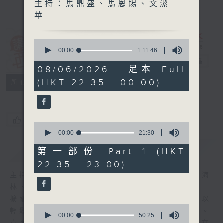
主持：馬鼎盛、馬恩賜、文潔
華
0
講東講西 (星期
seconds
00:00
1:11:46
of
一至五)
電台直播
1
08/06/2026 - 足本 Full
hour,
(HKT 22:35 - 00:00)
聯絡
11
所有集數
minutes,
46
seconds
您喜歡這個節目嗎?
0
seconds
00:00
21:30
of
簡介
GIST
21
第一部份 Part 1 (HKT
minutes,
22:35 - 23:00)
30
seconds
主持人：馬鼎盛、馬恩賜、鄧達智、黃仲遠、海
林、蘇奭、邱逸
擴闊知識領域，網羅文化通識！《講東講西》以
0
輕鬆、風趣、淺顯、廣雜的態度講述不同題材。
seconds
00:00
50:25