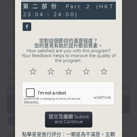
of
喜愛講東講西、文化通識的朋友，歡迎在
50
第二部份 Part 2 (HKT
facebook平台與主持思潮互動。
minutes,
23:04 - 24:00)
25
seconds
最新
LATEST
您對這個節目的滿意程度？
您的意見有助於提升節目質素。
How satisfied are you with this program?
07/08/2026
Your feedback helps to improve the quality of
the program.
用中樂破世界紀錄
☆
☆
☆
☆
☆
主持：海林
嘉賓：唐梓彬、錢敏華
0
seconds
00:00
1:21:00
of
1
07/08/2026 - 足本 Full (HKT
hour,
22:35 - 24:00)
21
minutes,
提交及繼續 Submit
0
and Continue
seconds
點擊星星進行評分：一顆星為不滿意，五顆
0