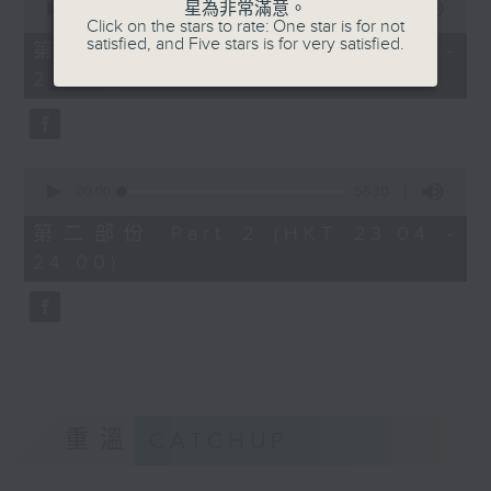
星為非常滿意。
seconds
00:00
25:10
Click on the stars to rate: One star is for not
of
satisfied, and Five stars is for very satisfied.
25
第一部份 Part 1 (HKT 22:35 -
minutes,
23:00)
10
seconds
0
seconds
00:00
56:10
of
56
第二部份 Part 2 (HKT 23:04 -
minutes,
24:00)
10
seconds
重溫
CATCHUP