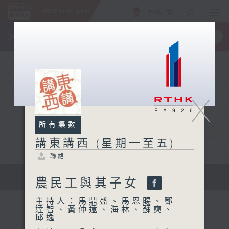
ENG
/
簡
×
全新 RTHK On The Go
取得
一手掌握 RTHK 電台、電視節目
X
所有集數
講東講西 (星期一至五)
聯絡
擴闊知識領域，網羅文化通識！
農民工與其子女
主持人：馬鼎盛、馬恩賜、鄧
達智、黃仲遠、海林、蘇奭、
邱逸