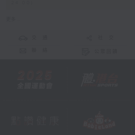
24:00)
更多 ...
交 通
社 交
聯 絡
公眾回饋