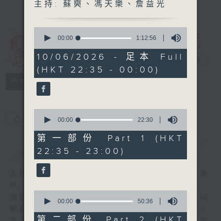
主持: 蘇奭、馮天樂、詹益光
0
seconds
00:00
1:12:56
of
講東講西 (星期
1
10/06/2026 - 足本 Full
一至五)
電台直播
hour,
(HKT 22:35 - 00:00)
12
minutes,
聯絡
所有集數
56
seconds
0
您喜歡這個節目嗎?
seconds
00:00
22:30
of
22
第一部份 Part 1 (HKT
minutes,
簡介
GIST
22:35 - 23:00)
30
seconds
主持人：馬鼎盛、馬恩賜、鄧達智、黃仲遠、海
林、蘇奭、邱逸
0
擴闊知識領域，網羅文化通識！《講東講西》以
seconds
00:00
50:36
of
輕鬆、風趣、淺顯、廣雜的態度講述不同題材。
50
第二部份 Part 2 (HKT