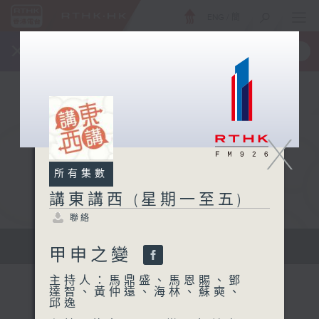
ENG
/
簡
×
全新 RTHK On The Go
取得
一手掌握 RTHK 電台、電視節目
X
所有集數
講東講西 (星期一至五)
聯絡
擴闊知識領域，網羅文化通識！
甲申之變
主持人：馬鼎盛、馬恩賜、鄧
達智、黃仲遠、海林、蘇奭、
邱逸