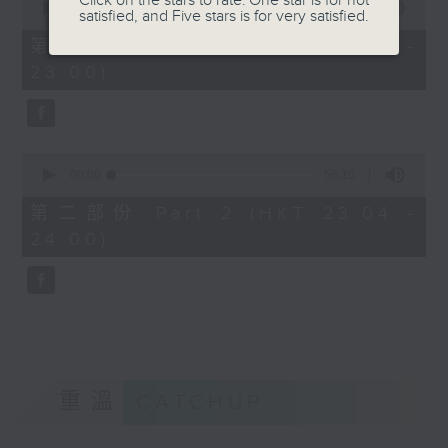
Click on the stars to rate: One star is for not
seconds
00:00
25:10
satisfied, and Five stars is for very satisfied.
of
25
第一部份 Part 1 (HKT 22:35 -
minutes,
23:00)
10
seconds
0
seconds
00:00
56:10
of
56
第二部份 Part 2 (HKT 23:04 -
minutes,
24:00)
10
seconds
重溫
CATCHUP