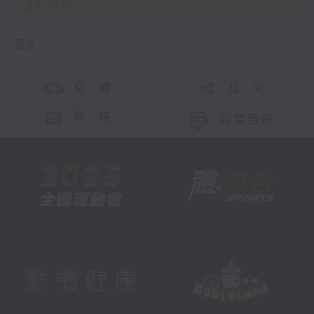
24:00)
更多 ...
交 通
社 交
聯 絡
公眾回饋