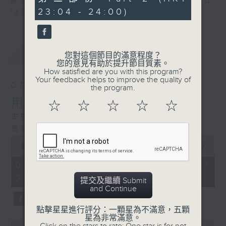
喜愛講東講西、文化通識的朋友，歡迎在
minutes,
23:04 - 24:00)
36
facebook平台與主持思潮互動。
seconds
最新
LATEST
您對這個節目的滿意程度？
您的意見有助於提升節目質素。
How satisfied are you with this program?
Your feedback helps to improve the quality of
07/08/2026
the program.
用中樂破世界紀錄
☆
☆
☆
☆
☆
主持：海林
嘉賓：唐梓彬、錢敏華
0
seconds
00:00
1:21:00
of
1
07/08/2026 - 足本 Full (HKT
hour,
22:35 - 24:00)
21
提交及繼續 Submit
minutes,
and Continue
0
seconds
點擊星星進行評分：一顆星為不滿意，五顆
星為非常滿意。
0