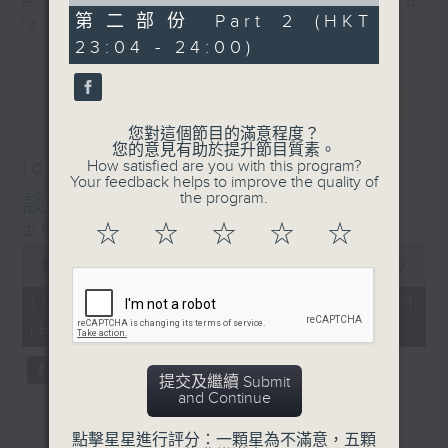
of
喜愛講東講西、文化通識的朋友，歡迎在
48
第二部份 Part 2 (HKT
facebook平台與主持思潮互動。
minutes,
23:04 - 24:00)
45
seconds
最新
LATEST
您對這個節目的滿意程度？
您的意見有助於提升節目質素。
How satisfied are you with this program?
10/08/2026
Your feedback helps to improve the quality of
the program.
談電影「洛奇系列」及史泰龍
☆
☆
☆
☆
☆
主持：馬鼎盛、馬恩賜、余汝信
0
seconds
00:00
25:00
of
25
10/08/2026 - 第一部份 Part 1
minutes,
(HKT 22:35 - 23:00)
0
seconds
提交及繼續 Submit
and Continue
點擊星星進行評分：一顆星為不滿意，五顆