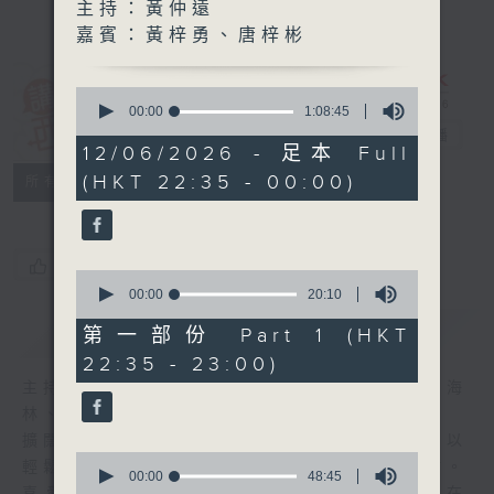
主持：黃仲遠
嘉賓：黃梓勇、唐梓彬
0
講東講西 (星期
seconds
00:00
1:08:45
of
一至五)
電台直播
1
12/06/2026 - 足本 Full
hour,
(HKT 22:35 - 00:00)
聯絡
8
所有集數
minutes,
45
seconds
您喜歡這個節目嗎?
0
seconds
00:00
20:10
of
簡介
GIST
20
第一部份 Part 1 (HKT
minutes,
22:35 - 23:00)
10
seconds
主持人：馬鼎盛、馬恩賜、鄧達智、黃仲遠、海
林、蘇奭、邱逸
擴闊知識領域，網羅文化通識！《講東講西》以
0
輕鬆、風趣、淺顯、廣雜的態度講述不同題材。
seconds
00:00
48:45