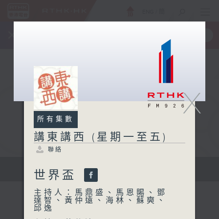
ENG
/
簡
×
全新 RTHK On The Go
取得
一手掌握 RTHK 電台、電視節目
X
所有集數
講東講西 (星期一至五)
聯絡
擴闊知識領域，網羅文化通識！
世界盃
主持人：馬鼎盛、馬恩賜、鄧
達智、黃仲遠、海林、蘇奭、
邱逸