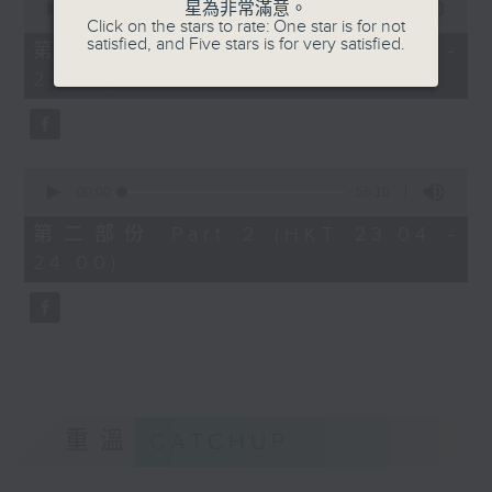
星為非常滿意。
seconds
00:00
25:10
Click on the stars to rate: One star is for not
of
satisfied, and Five stars is for very satisfied.
25
第一部份 Part 1 (HKT 22:35 -
minutes,
23:00)
10
seconds
0
seconds
00:00
56:10
of
56
第二部份 Part 2 (HKT 23:04 -
minutes,
24:00)
10
seconds
重溫
CATCHUP