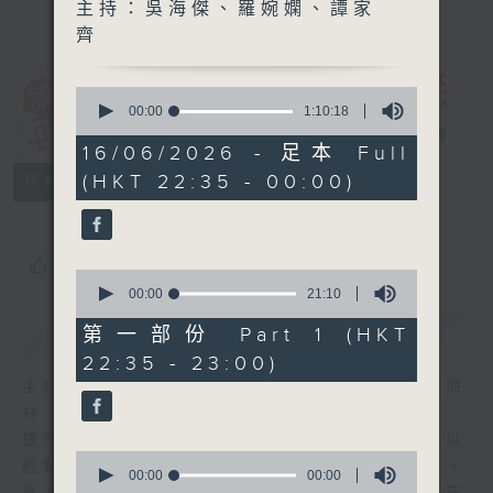
主持：吳海傑、羅婉嫻、譚家
齊
0
講東講西 (星期
seconds
00:00
1:10:18
of
一至五)
電台直播
1
16/06/2026 - 足本 Full
hour,
(HKT 22:35 - 00:00)
聯絡
10
所有集數
minutes,
18
seconds
您喜歡這個節目嗎?
0
seconds
00:00
21:10
of
簡介
GIST
21
第一部份 Part 1 (HKT
minutes,
22:35 - 23:00)
10
seconds
主持人：馬鼎盛、馬恩賜、鄧達智、黃仲遠、海
林、蘇奭、邱逸
擴闊知識領域，網羅文化通識！《講東講西》以
0
輕鬆、風趣、淺顯、廣雜的態度講述不同題材。
seconds
00:00
00:00