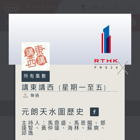
ENG
/
簡
×
全新 RTHK On The Go
取得
一手掌握 RTHK 電台、電視節目
X
所有集數
講東講西 (星期一至五)
聯絡
擴闊知識領域，網羅文化通識！
元朗天水圍歷史
主持人：馬鼎盛、馬恩賜、鄧
達智、黃仲遠、海林、蘇奭、
邱逸