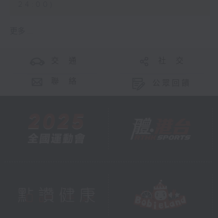
24:00)
更多 ...
交 通
社 交
聯 絡
公眾回饋