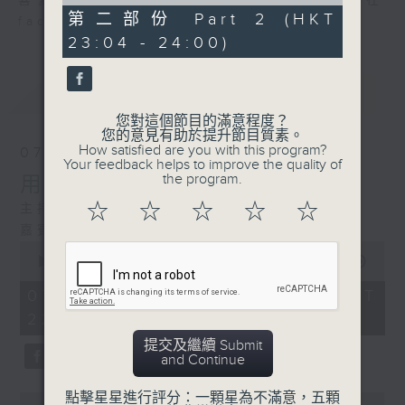
of
喜愛講東講西、文化通識的朋友，歡迎在
0
第二部份 Part 2 (HKT
facebook平台與主持思潮互動。
seconds
23:04 - 24:00)
最新
LATEST
您對這個節目的滿意程度？
您的意見有助於提升節目質素。
How satisfied are you with this program?
07/08/2026
Your feedback helps to improve the quality of
the program.
用中樂破世界紀錄
☆
☆
☆
☆
☆
主持：海林
嘉賓：唐梓彬、錢敏華
0
seconds
00:00
1:21:00
of
1
07/08/2026 - 足本 Full (HKT
hour,
22:35 - 24:00)
21
minutes,
提交及繼續 Submit
0
and Continue
seconds
點擊星星進行評分：一顆星為不滿意，五顆
0