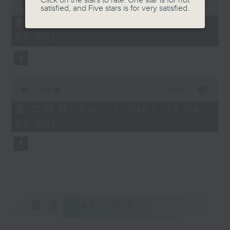
Click on the stars to rate: One star is for not
seconds
00:00
25:10
satisfied, and Five stars is for very satisfied.
of
25
第一部份 Part 1 (HKT 22:35 -
minutes,
23:00)
10
seconds
0
seconds
00:00
56:10
of
56
第二部份 Part 2 (HKT 23:04 -
minutes,
24:00)
10
seconds
重溫
CATCHUP