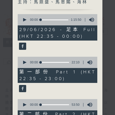
主持：馬鼎盛、馬恩賜、海林
0
seconds
00:00
1:15:50
of
講東講西 (星期
1
29/06/2026 - 足本 Full
一至五)
電台直播
hour,
(HKT 22:35 - 00:00)
15
minutes,
聯絡
所有集數
50
seconds
0
您喜歡這個節目嗎?
seconds
00:00
22:10
of
22
第一部份 Part 1 (HKT
minutes,
簡介
GIST
22:35 - 23:00)
10
seconds
主持人：馬鼎盛、馬恩賜、鄧達智、黃仲遠、海
林、蘇奭、邱逸
0
擴闊知識領域，網羅文化通識！《講東講西》以
seconds
00:00
53:50
of
輕鬆、風趣、淺顯、廣雜的態度講述不同題材。
53
第二部份 Part 2 (HKT