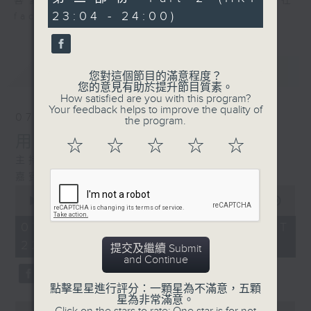
喜愛講東講西、文化通識的朋友，歡迎在
minutes,
23:04 - 24:00)
50
facebook平台與主持思潮互動。
seconds
最新
LATEST
您對這個節目的滿意程度？
您的意見有助於提升節目質素。
How satisfied are you with this program?
Your feedback helps to improve the quality of
07/08/2026
the program.
用中樂破世界紀錄
☆
☆
☆
☆
☆
主持：海林
嘉賓：唐梓彬、錢敏華
0
seconds
00:00
1:21:00
of
1
07/08/2026 - 足本 Full (HKT
hour,
22:35 - 24:00)
21
提交及繼續 Submit
minutes,
and Continue
0
seconds
點擊星星進行評分：一顆星為不滿意，五顆
星為非常滿意。
0