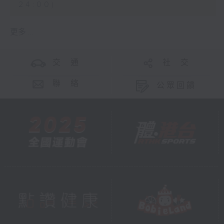
24:00)
更多 ...
交 通
社 交
聯 絡
公眾回饋