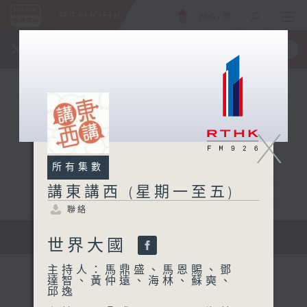
ENG
/
簡
×
全新 RTHK On The Go
取得
一手掌握 RTHK 電台、電視節目
X
所有集數
講東講西 (星期一至五)
聯絡
擴闊知識領域，網羅文化通識！
世界大國
主持人：馬鼎盛、馬恩賜、鄧
達智、黃仲遠、海林、蘇奭、
邱逸