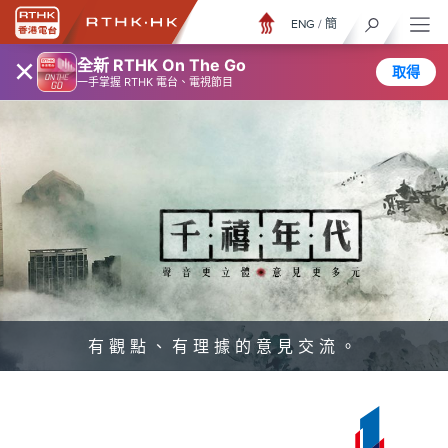
ENG
/
簡
×
全新 RTHK On The Go
取得
一手掌握 RTHK 電台、電視節目
有觀點、有理據的意見交流。