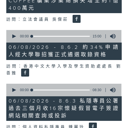
COFFEE騙案涉案總損失增至約1億
3
seconds
400萬元
訪問：立法會議員 吳傑莊
0
seconds
00:00
15:00
of
15
06/08/2026 - 8.6.2 約34%申請
minutes,
人經大學聯招獲正式遴選取錄資格
0
seconds
訪問：香港中文大學入學及學生資助處處長 劉
善雅
0
seconds
00:00
08:30
of
8
06/08/2026 - 8.6.3 私隱專員公署
minutes,
過去三個月收16宗懷疑假冒電子簽證
30
seconds
網站相關查詢或投訴
訪問：個人資料私隱專員 鍾麗玲