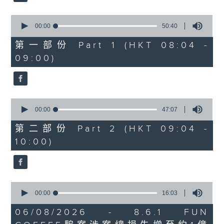
0
seconds
00:00
50:40
of
50
第一部份 Part 1 (HKT 08:04 -
minutes,
09:00)
40
seconds
0
seconds
00:00
47:07
of
47
第二部份 Part 2 (HKT 09:04 -
minutes,
10:00)
7
seconds
0
seconds
00:00
16:03
of
16
06/08/2026 - 8.6.1 FUN
minutes,