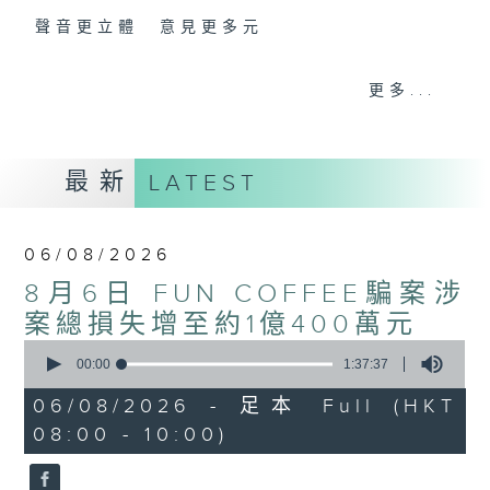
聲音更立體 意見更多元
「千禧年代」鼓勵聽眾及嘉賓作有觀點、有理
更多...
據的意見交流，藉此帶出更多新觀點、新意
見、新角度。透過時事速遞，每日早晨為廣大
聽眾提供最新資訊以迎接新的一天。
最新
LATEST
監製：林嘉瑜
06/08/2026
8月6日 FUN COFFEE騙案涉
案總損失增至約1億400萬元
0
seconds
00:00
1:37:37
of
1
06/08/2026 - 足本 Full (HKT
hour,
08:00 - 10:00)
37
minutes,
37
seconds