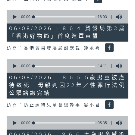
0
seconds
00:00
16:03
of
16
06/08/2026 - 8.6.4 貿發局第3屆
minutes,
「香港好物節」首度進軍東盟
3
seconds
訪問：香港貿易發展局副總裁 鍾永喜
0
seconds
00:00
14:11
of
14
06/08/2026 - 8.6.5 5歲男童被虐
minutes,
待致死 母親判囚22年／性罪行法例
11
seconds
公眾諮詢完結
訪問：防止虐待兒童會總幹事 婁小君
0
seconds
00:00
05:35
of
5
06/08/2026 - 8.6.6 七歲男童感染