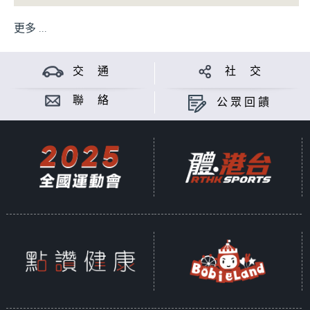
更多 ...
交 通
社 交
聯 絡
公眾回饋