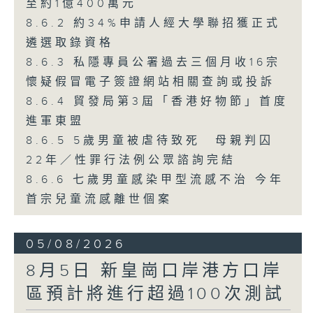
至約1億400萬元
8.6.2 約34%申請人經大學聯招獲正式
遴選取錄資格
8.6.3 私隱專員公署過去三個月收16宗
懷疑假冒電子簽證網站相關查詢或投訴
8.6.4 貿發局第3屆「香港好物節」首度
進軍東盟
8.6.5 5歲男童被虐待致死 母親判囚
22年／性罪行法例公眾諮詢完結
8.6.6 七歲男童感染甲型流感不治 今年
首宗兒童流感離世個案
05/08/2026
8月5日 新皇崗口岸港方口岸
區預計將進行超過100次測試