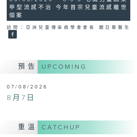
minutes,
甲型流感不治 今年首宗兒童流感離世
35
seconds
個案
訪問：亞洲兒童傳染病學會會長 關日華醫生
預告
UPCOMING
07/08/2026
8月7日
重溫
CATCHUP