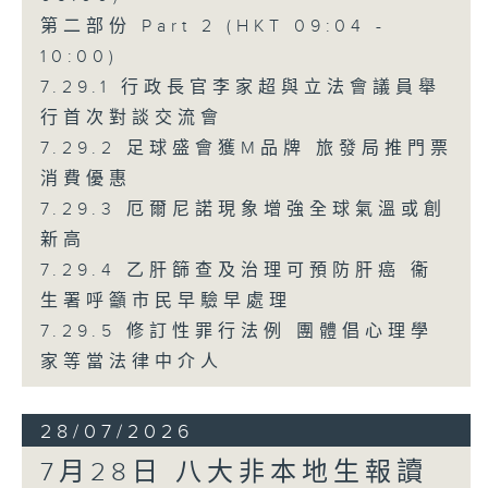
第二部份 Part 2 (HKT 09:04 -
10:00)
7.29.1 行政長官李家超與立法會議員舉
行首次對談交流會
7.29.2 足球盛會獲M品牌 旅發局推門票
消費優惠
7.29.3 厄爾尼諾現象增強全球氣溫或創
新高
7.29.4 乙肝篩查及治理可預防肝癌 衞
生署呼籲市民早驗早處理
7.29.5 修訂性罪行法例 團體倡心理學
家等當法律中介人
28/07/2026
7月28日 八大非本地生報讀