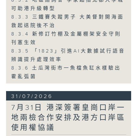
8.3.2 地區諮詢會 李家超指北都大學城
可助港升級轉型
8.3.3 三鐵賽失蹤男子 大美督對開海面
救起送院後不治
8.3.4 新修訂竹棚及金屬棚架安全守則
刊憲生效
8.3.5 「1823」引進AI大數據試行語音
辨識提升處理效率
8.3.6 土瓜灣街市一魚檔魚缸水樣驗出
霍亂弧菌
31/07/2026
7月31日 港深簽署皇崗口岸一
地兩檢合作安排及港方口岸區
使用權協議