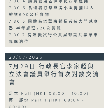
7.30.4 議員就東區停水提四項建議
7.30.5 食環署打擊無牌小販拘捕14人
檢獲600公斤食物
7.30.6 團體為樂華南邨長者裝大門感應
器 半年處理226次警報
7.30.7 房署擬試行公共屋邨設共享單車
專屬泊位
29/07/2026
7月29日 行政長官李家超與
立法會議員舉行首次對談交流
會
足本 Full (HKT 08:00 - 10:00)
第一部份 Part 1 (HKT 08:04 -
09:00)