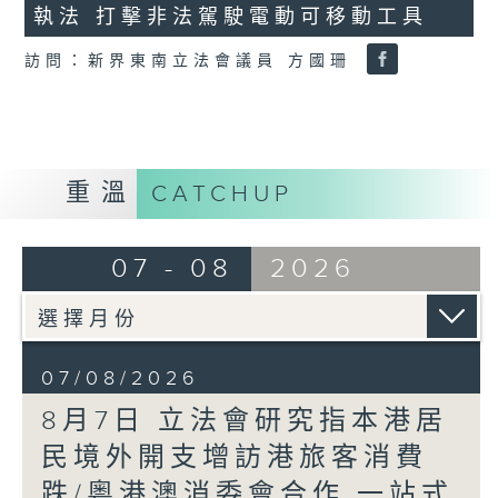
執法 打擊非法駕駛電動可移動工具
18
seconds
訪問：新界東南立法會議員 方國珊
重溫
CATCHUP
07 - 08
2026
07/08/2026
8月7日 立法會研究指本港居
民境外開支增訪港旅客消費
跌/粵港澳消委會合作 一站式