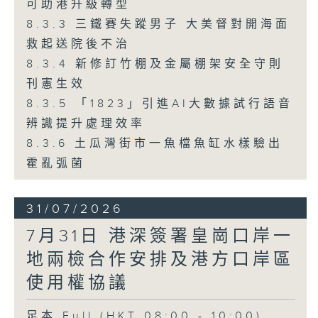
可助港升級轉型
8.3.3 三鐵賽失蹤男子 大美督對開海面
救起送院後不治
8.3.4 新修訂竹棚及金屬棚架安全守則
刊憲生效
8.3.5 「1823」引進AI大數據試行語音
辨識提升處理效率
8.3.6 土瓜灣街市一魚檔魚缸水樣驗出
霍亂弧菌
31/07/2026
7月31日 港深簽署皇崗口岸一
地兩檢合作安排及港方口岸區
使用權協議
足本 Full (HKT 08:00 - 10:00)