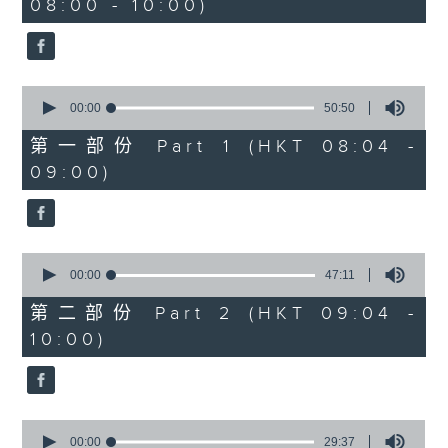
08:00 - 10:00)
37
minutes,
51
seconds
0
seconds
00:00
50:50
of
50
第一部份 Part 1 (HKT 08:04 -
minutes,
09:00)
50
seconds
0
seconds
00:00
47:11
of
47
第二部份 Part 2 (HKT 09:04 -
minutes,
10:00)
11
seconds
0
seconds
00:00
29:37