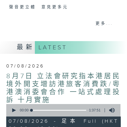
聲音更立體 意見更多元
「千禧年代」鼓勵聽眾及嘉賓作有觀點、有理
更多...
據的意見交流，藉此帶出更多新觀點、新意
見、新角度。透過時事速遞，每日早晨為廣大
聽眾提供最新資訊以迎接新的一天。
最新
LATEST
監製：林嘉瑜
07/08/2026
8月7日 立法會研究指本港居民
境外開支增訪港旅客消費跌/粵
港澳消委會合作 一站式處理投
訴 十月實施
0
seconds
00:00
1:37:51
of
1
07/08/2026 - 足本 Full (HKT
hour,