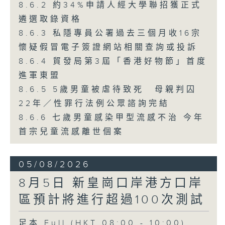
8.6.2 約34%申請人經大學聯招獲正式
遴選取錄資格
8.6.3 私隱專員公署過去三個月收16宗
懷疑假冒電子簽證網站相關查詢或投訴
8.6.4 貿發局第3屆「香港好物節」首度
進軍東盟
8.6.5 5歲男童被虐待致死 母親判囚
22年／性罪行法例公眾諮詢完結
8.6.6 七歲男童感染甲型流感不治 今年
首宗兒童流感離世個案
05/08/2026
8月5日 新皇崗口岸港方口岸
區預計將進行超過100次測試
足本 Full (HKT 08:00 - 10:00)