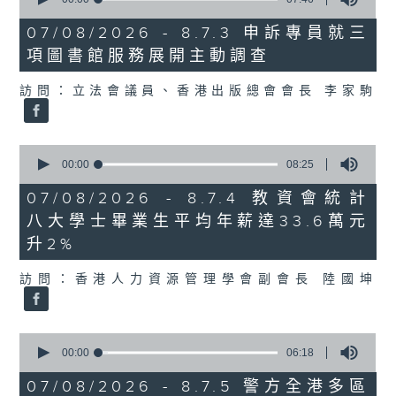
of
7
07/08/2026 - 8.7.3 申訴專員就三
minutes,
項圖書館服務展開主動調查
46
seconds
訪問：立法會議員、香港出版總會會長 李家駒
0
seconds
00:00
08:25
of
8
07/08/2026 - 8.7.4 教資會統計
minutes,
八大學士畢業生平均年薪達33.6萬元
25
seconds
升2%
訪問：香港人力資源管理學會副會長 陸國坤
0
seconds
00:00
06:18
of
6
07/08/2026 - 8.7.5 警方全港多區
minutes,