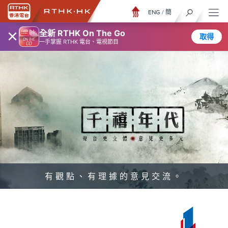
ENG
/
簡
×
全新 RTHK On The Go
取得
一手掌握 RTHK 電台、電視節目
有觀點、有理據的意見交流。