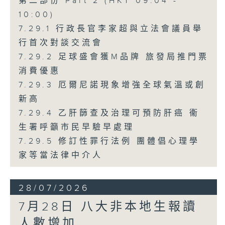
第二部份 Part 2 (HKT 09:04 -
10:00)
7.29.1 行政長官李家超與立法會議員舉
行首次對談交流會
7.29.2 足球盛會獲M品牌 旅發局推門票
消費優惠
7.29.3 厄爾尼諾現象增強全球氣溫或創
新高
7.29.4 乙肝篩查及治理可預防肝癌 衞
生署呼籲市民早驗早處理
7.29.5 修訂性罪行法例 團體倡心理學
家等當法律中介人
28/07/2026
7月28日 八大非本地生報讀
人數增加