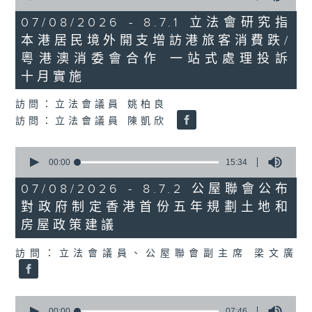
of
29
07/08/2026 - 8.7.1 立法會研究指
minutes,
本港居民境外開支增訪港旅客消費跌/
37
seconds
粵港澳消委會合作 一站式處理投訴
十月實施
訪問：立法會議員 姚柏良
訪問：立法會議員 陳凱欣
0
seconds
00:00
15:34
of
15
07/08/2026 - 8.7.2 公屋聯會公布
minutes,
對政府制定香港首份五年規劃土地和
34
seconds
房屋政策建議
訪問：立法會議員、公屋聯會副主席 梁文廣
0
seconds
00:00
07:46