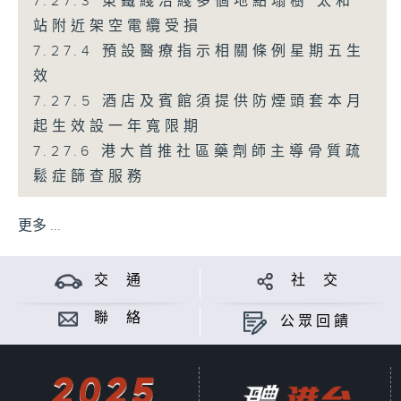
7.27.3 東鐵綫沿綫多個地點塌樹 太和
站附近架空電纜受損
7.27.4 預設醫療指示相關條例星期五生
效
7.27.5 酒店及賓館須提供防煙頭套本月
起生效設一年寬限期
7.27.6 港大首推社區藥劑師主導骨質疏
鬆症篩查服務
更多 ...
交 通
社 交
聯 絡
公眾回饋